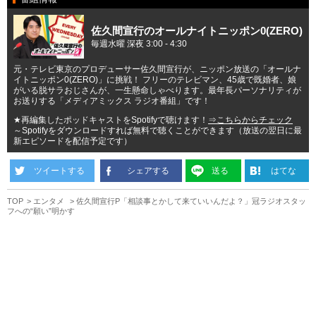
佐久間宣行のオールナイトニッポン0(ZERO)
毎週水曜 深夜 3:00 - 4:30
元・テレビ東京のプロデューサー佐久間宣行が、ニッポン放送の「オールナ
イトニッポン0(ZERO)」に挑戦！ フリーのテレビマン、45歳で既婚者、娘
がいる脱サラおじさんが、一生懸命しゃべります。最年長パーソナリティが
お送りする「メディアミックス ラジオ番組」です！
★再編集したポッドキャストをSpotifyで聴けます！
⇒こちらからチェック
～Spotifyをダウンロードすれば無料で聴くことができます（放送の翌日に最
新エピソードを配信予定です）
ツイートする
シェアする
送る
はてな
TOP
エンタメ
佐久間宣行P「相談事とかして来ていいんだよ？」冠ラジオスタッ
フへの“願い”明かす