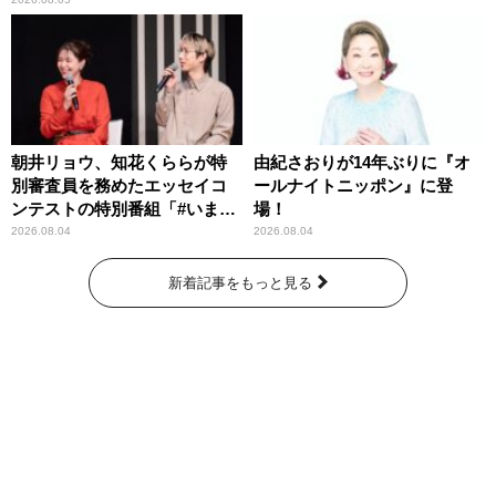
わりパーソナリティ
朝井リョウ、知花くららが特
由紀さおりが14年ぶりに『オ
別審査員を務めたエッセイコ
ールナイトニッポン』に登
ンテストの特別番組「#いまあ
場！
なたに伝えたいこと」
2026.08.04
2026.08.04
新着記事をもっと見る