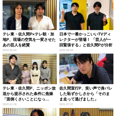
テレ東・佐久間P×テレ朝・加
日本で一番かっこいいTVディ
地P、現場の空気を一変させた
レクターが登場！ 「芸人が一
あの芸人を絶賛
回緊張する」と佐久間Pが分析
2019.06.04
2020.08.05
テレ東・佐久間P、ニッポン放
佐久間宣行P、笑い声で身バレ
送から提示された条件に焦燥
した恥ずかしさから「そのま
「面倒くさいことになっ
ま走って逃げました」
た……」
2020.01.29
2021.07.07