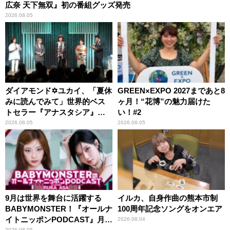
広奈 天下無双』初の番組グッズ発売
2026.08.05
ダイアモンド✡ユカイ、「夏休
GREEN×EXPO 2027まであと8
みに読んでみて」世界的ベス
ヶ月！“花博”の魅力届けた
トセラー『アナスタシア』を
い！#2
紹介
2026.08.05
2026.08.05
9月は世界を舞台に活躍する
イルカ、自身作曲の熊本市制
BABYMONSTER！『オールナ
100周年記念ソングをオンエア
イトニッポンPODCAST』月替
2026.08.04
2026.08.05