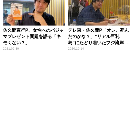
佐久間宣行P、女性へのパジャ
テレ東・佐久間P「オレ、死ん
マプレゼント問題を語る「キ
だのかな？」“リアル巨乳
モくない？」
島”にたどり着いたフジ湾岸ス
タジオでの迷子事件
2021.06.30
2020.10.14