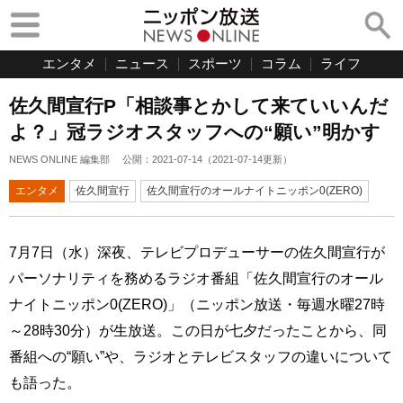
エンタメ
ニュース
スポーツ
コラム
ライフ
佐久間宣行P「相談事とかして来ていいんだ
よ？」冠ラジオスタッフへの“願い”明かす
NEWS ONLINE 編集部
公開：
2021-07-14
（
2021-07-14
更新）
エンタメ
佐久間宣行
佐久間宣行のオールナイトニッポン0(ZERO)
7月7日（水）深夜、テレビプロデューサーの佐久間宣行が
パーソナリティを務めるラジオ番組「佐久間宣行のオール
ナイトニッポン0(ZERO)」（ニッポン放送・毎週水曜27時
～28時30分）が生放送。この日が七夕だったことから、同
番組への“願い”や、ラジオとテレビスタッフの違いについて
も語った。