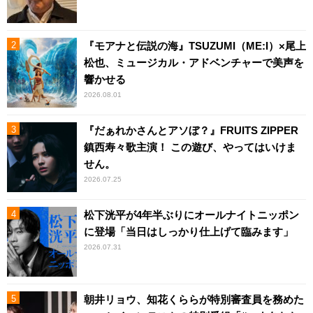
『モアナと伝説の海』TSUZUMI（ME:I）×尾上
松也、ミュージカル・アドベンチャーで美声を
響かせる
2026.08.01
『だぁれかさんとアソぼ？』FRUITS ZIPPER
鎮西寿々歌主演！ この遊び、やってはいけま
せん。
2026.07.25
松下洸平が4年半ぶりにオールナイトニッポン
に登場「当日はしっかり仕上げて臨みます」
2026.07.31
朝井リョウ、知花くららが特別審査員を務めた