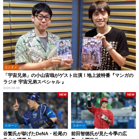
エンタメ
「宇宙兄弟」の小山宙哉がゲスト出演！地上波特番『マンガの
ラジオ 宇宙兄弟スペシャル 』
2026.08.09
NEW
NEW
スポーツ
スポーツ
谷繁氏が挙げたDeNA・松尾の
前田智徳氏が見た今季の広