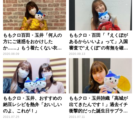
ももクロ百田・玉井「何人の
ももクロ・百田「『えくぼが
方にご迷惑をおかけした
あるからいいよ』って」入国
か……」もう着たくない衣装
審査で“えくぼ”の有無を確認
が続々
される
2020.08.09
2020.09.13
ももクロ・玉井、おすすめの
ももクロ・玉井詩織「高城が
納豆レシピを熱弁「おいしい
出てきたんです！」過去イチ
のよ、これが！」
衝撃的だった誕生日サプライ
ズを振り返る
2021.07.25
2021.07.11