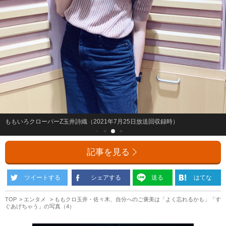
ももいろクローバーZ玉井詩織（2021年7月25日放送回収録時）
記事を見る
ツイートする
シェアする
送る
はてな
TOP
エンタメ
ももクロ玉井・佐々木、自分へのご褒美は「よく忘れるかも」「す
ぐあげちゃう」の写真（4）