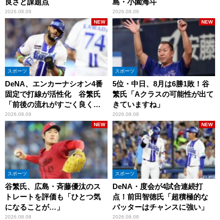
良さと課題点
島・小園海斗
2026.08.09
2026.08.09
NEW
NEW
スポーツ
スポーツ
DeNA、エンカーナシオン4番
5位・中日、8月は6勝1敗！谷
固定で打線が活性化 谷繁氏
繁氏「Aクラスの可能性が出て
「前後の流れがすごく良くな
きていますね」
りましたね」
2026.08.09
2026.08.08
NEW
NEW
スポーツ
スポーツ
谷繁氏、広島・斉藤優汰のス
DeNA・度会が4試合連続打
トレートを評価も「ひとつ気
点！前田智徳氏「超積極的な
になることが…」
バッターはチャンスに強い」
2026.08.08
2026.08.08