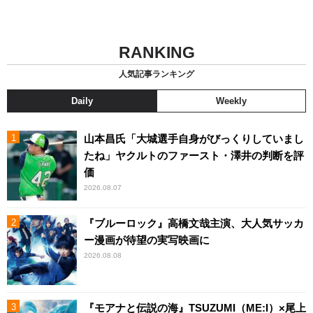
RANKING
人気記事ランキング
Daily
Weekly
山本昌氏「大城選手自身がびっくりしていまし
たね」ヤクルトのファースト・澤井の判断を評
価
2026.08.07
『ブルーロック』高橋文哉主演、大人気サッカ
ー漫画が待望の実写映画に
2026.08.08
『モアナと伝説の海』TSUZUMI（ME:I）×尾上