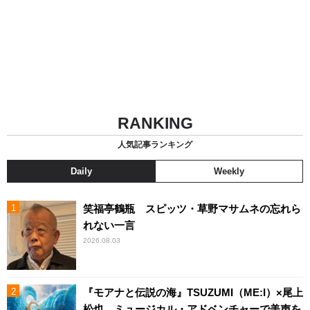
RANKING
人気記事ランキング
Daily
Weekly
笑福亭鶴瓶 スピッツ・草野マサムネの忘れら
れない一言
2026.08.03
『モアナと伝説の海』TSUZUMI（ME:I）×尾上
松也、ミュージカル・アドベンチャーで美声を