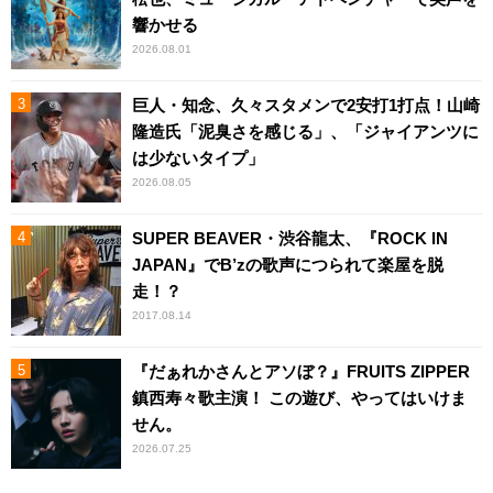
響かせる
2026.08.01
巨人・知念、久々スタメンで2安打1打点！山崎
隆造氏「泥臭さを感じる」、「ジャイアンツに
は少ないタイプ」
2026.08.05
SUPER BEAVER・渋谷龍太、『ROCK IN
JAPAN』でB’zの歌声につられて楽屋を脱
走！？
2017.08.14
『だぁれかさんとアソぼ？』FRUITS ZIPPER
鎮西寿々歌主演！ この遊び、やってはいけま
せん。
2026.07.25