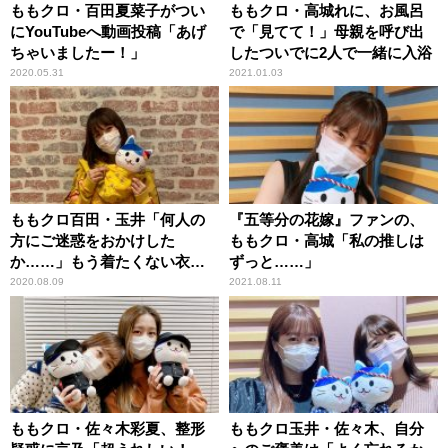
ももクロ・百田夏菜子がつい
ももクロ・高城れに、お風呂
にYouTubeへ動画投稿「あげ
で「見てて！」母親を呼び出
ちゃいましたー！」
したついでに2人で一緒に入浴
2020.05.31
2021.01.03
ももクロ百田・玉井「何人の
『五等分の花嫁』ファンの、
方にご迷惑をおかけした
ももクロ・高城「私の推しは
か……」もう着たくない衣装
ずっと……」
が続々
2020.08.09
2021.08.11
ももクロ・佐々木彩夏、整形
ももクロ玉井・佐々木、自分