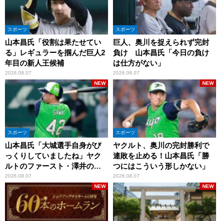
スポーツ
スポーツ
山本昌氏「役割は果たせてい
巨人、奥川を捉えられず完封
る」レギュラーを掴んだ巨人2
負け 山本昌氏「今日の負け
年目の新人王候補
は仕方がない」
2026.08.07
2026.08.07
NEW
NEW
スポーツ
スポーツ
山本昌氏「大城選手自身がび
ヤクルト、奥川の完封勝利で
っくりしていましたね」ヤク
連敗を止める！山本昌氏「勝
ルトのファースト・澤井の判
つにはこういう形しかない」
断を評価
2026.08.07
2026.08.07
NEW
NEW