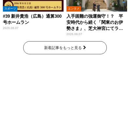
スポーツ
エンタメ
#39 新井貴浩（広島）通算300
入手困難の強運御守！？ 平
号ホームラン
安時代から続く「関東のお伊
勢さま」、芝大神宮にてラン
2026.08.07
パンプスが合格祈願！
2026.08.07
新着記事をもっと見る