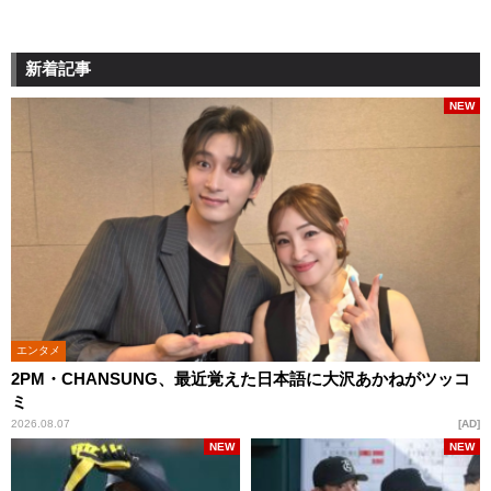
新着記事
NEW
エンタメ
2PM・CHANSUNG、最近覚えた日本語に大沢あかねがツッコ
ミ
2026.08.07
AD
NEW
NEW