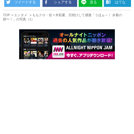
ツイートする
シェアする
送る
はてな
TOP
エンタメ
ももクロ・佐々木彩夏、日焼けして感激「うほぉ～！ 水着の
跡〜！」の写真（1）