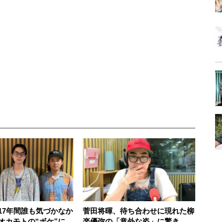
17年間誰も気づかなか
菅田将暉、待ち合わせに現れた柳
オカモトの“ボケ”に一
楽優弥の「意外な姿」に驚き