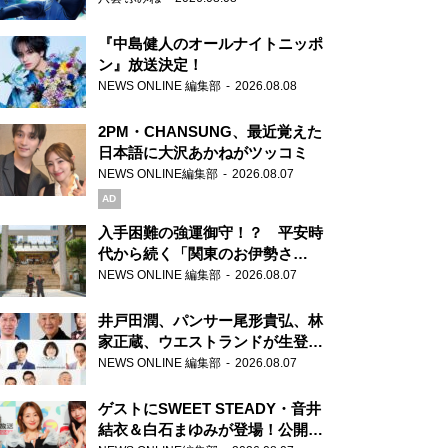
『中島健人のオールナイトニッポ
ン』放送決定！
NEWS ONLINE 編集部
2026.08.08
2PM・CHANSUNG、最近覚えた
日本語に大沢あかねがツッコミ
NEWS ONLINE編集部
2026.08.07
AD
入手困難の強運御守！？ 平安時
代から続く「関東のお伊勢さ
ま」、芝大神宮にてランパンプス
NEWS ONLINE 編集部
2026.08.07
が合格祈願！
井戸田潤、パンサー尾形貴弘、林
家正蔵、ウエストランドが生登
場！『ラジオビバリー昼ズ』
NEWS ONLINE 編集部
2026.08.07
ゲストにSWEET STEADY・音井
結衣＆白石まゆみが登場！公開収