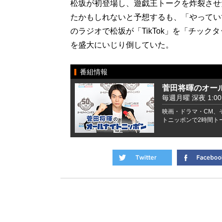
松坂が初登場し、遊戯王トークを炸裂させた
たかもしれないと予想するも、「やってい
のラジオで松坂が「TikTok」を「チッ
を盛大にいじり倒していた。
番組情報
菅田将暉のオー
毎週月曜 深夜 1:00 -
映画・ドラマ・CM、
トニッポンで2時間ト