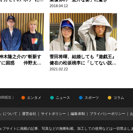
2018.04.12
神木隆之介の“斬新す
菅田将暉、結婚しても『遊戯王』
”に困惑 仲野太賀
健在の松坂桃李に「してない説あ
ね、あれは」
りますよ？」 松坂「したのよ
2021.02.22
（笑）」
ORIES：
エンタメ
ニュース
スポーツ
コラム
E」について
運営会社
サイトポリシー
編集体制
プライバシーポリシー
ェブサイトに掲載の記事、写真などの無断転載、加工しての使用などは一切禁止し