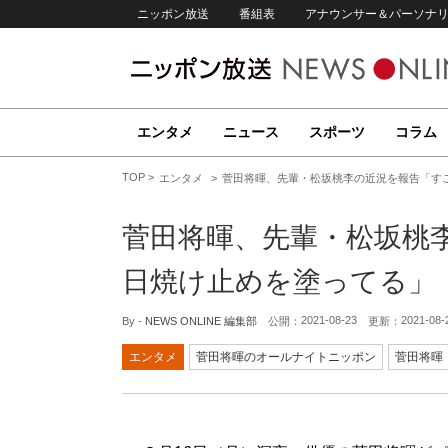
ニッポン放送
番組表
アナウンサー＆パーソナ
エンタメ
ニュース
スポーツ
コラム
TOP
エンタメ
菅田将暉、先輩・松坂桃李の近況を報告「す
菅田将暉、先輩・松坂桃
日焼け止めを塗ってる」
2021-08-23
2021-08-
By -
NEWS ONLINE 編集部
公開：
更新：
エンタメ
菅田将暉のオールナイトニッポン
菅田将暉