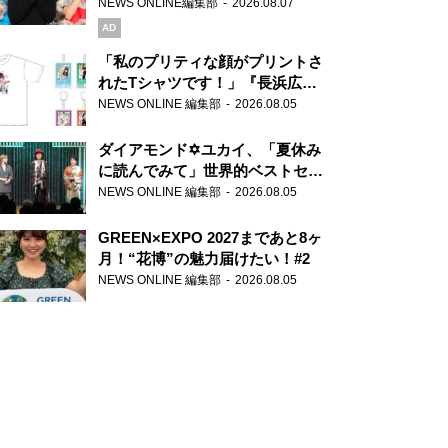
録で素顔全開！
NEWS ONLINE編集部
2026.08.07
AD
「私のプリティな顔がプリントさ
れたTシャツです！」『長浜広奈
天下無双』初の番組グッズ発売
NEWS ONLINE 編集部
2026.08.05
ダイアモンド✡ユカイ、「夏休み
に読んでみて」世界的ベストセラ
ー『アナスタシア』を紹介
NEWS ONLINE 編集部
2026.08.05
GREEN×EXPO 2027まであと8ヶ
月！“花博”の魅力届けたい！#2
NEWS ONLINE 編集部
2026.08.05