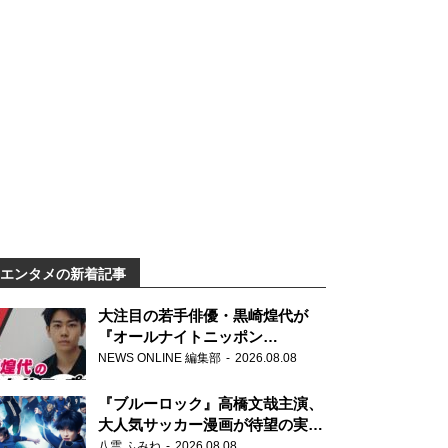
エンタメの新着記事
大注目の若手俳優・黒崎煌代が
『オールナイトニッポン
0(ZERO)』に初登場「今からとて
NEWS ONLINE 編集部
2026.08.08
もワクワクしております！」
『ブルーロック』高橋文哉主演、
大人気サッカー漫画が待望の実写
映画に
八雲 ふみね
2026.08.08