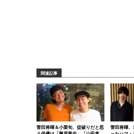
関連記事
菅田将暉＆小栗旬、掟破りだと思
菅田将暉、
う俳優は「藤原竜也」「山田孝
ったハマ・