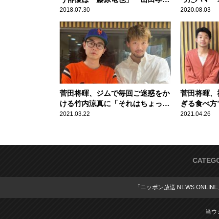
之」
発で気づく
2018.07.30
2020.08.03
菅田将暉、ジムで毎回ご迷惑をか
菅田将暉、
ける竹内涼真に「それはちょっ
ぎる食べ方
と、アホだって！（笑）」
も「震えた
2021.03.22
2021.04.26
CATEG
「ニッポン放送 NEWS ONLIN
当ウ