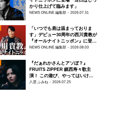
かり仕上げて臨みます」
NEWS ONLINE 編集部
2026.07.31
「いつでも肩は温まっておりま
す」デビュー30周年の西川貴教が
『オールナイトニッポン』に登
場！
NEWS ONLINE 編集部
2026.08.03
N
『だぁれかさんとアソぼ？』
FRUITS ZIPPER 鎮西寿々歌主
演！ この遊び、やってはいけま
せん。
八雲 ふみね
2026.07.25
N