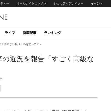
リティー
オールナイトニッポン
ショウアップナイター
イベント
ライフ
新着記事
ランキング
ごく高級な日焼け止めを塗ってる」
李の近況を報告「すごく高級な
23