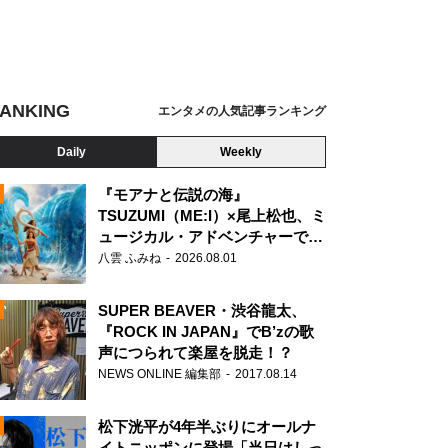
ANKING
エンタメの人気記事ランキング
Daily
Weekly
『モアナと伝説の海』
TSUZUMI（ME:I）×尾上松也、ミ
ュージカル・アドベンチャーで美
N
声を響かせる
八雲 ふみね
2026.08.01
SUPER BEAVER・渋谷龍太、
『ROCK IN JAPAN』でB’zの歌
声につられて楽屋を脱走！？
NEWS ONLINE 編集部
2017.08.14
松下洸平が4年半ぶりにオールナ
イトニッポンに登場「当日はしっ