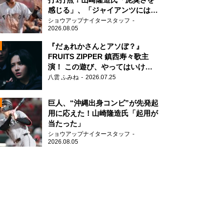
感じる」、「ジャイアンツには少
ないタイプ」
ショウアップナイタースタッフ
2026.08.05
『だぁれかさんとアソぼ？』
FRUITS ZIPPER 鎮西寿々歌主
演！ この遊び、やってはいけま
N
せん。
八雲 ふみね
2026.07.25
AD
巨人、“沖縄出身コンビ”が先発起
用に応えた！山崎隆造氏「起用が
当たった」
ショウアップナイタースタッフ
2026.08.05
2