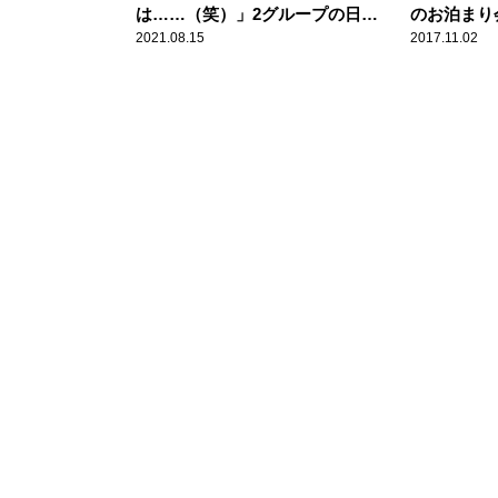
は……（笑）」2グループの日焼
のお泊まり
け対策の違いを櫻坂46 田村保乃
2021.08.15
2017.11.02
＆尾関梨香が振り返る