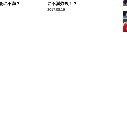
会に不満？
に不満炸裂！？
2017.08.16