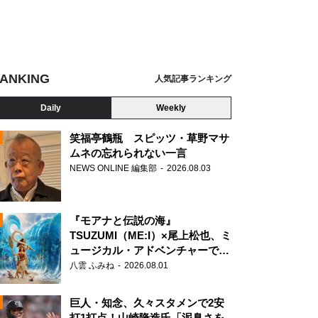
ANKING
人気記事ランキング
Daily
Weekly
笑福亭鶴瓶 スピッツ・草野マサ
ムネの忘れられない一言
NEWS ONLINE 編集部
2026.08.03
N
『モアナと伝説の海』
TSUZUMI（ME:I）×尾上松也、ミ
ーの気持ちを最優先してほしいと願うのは、ファンのわがままなのでしょうか？
ュージカル・アドベンチャーで美
声を響かせる
八雲 ふみね
2026.08.01
巨人・知念、久々スタメンで2安
打1打点！山崎隆造氏「泥臭さを