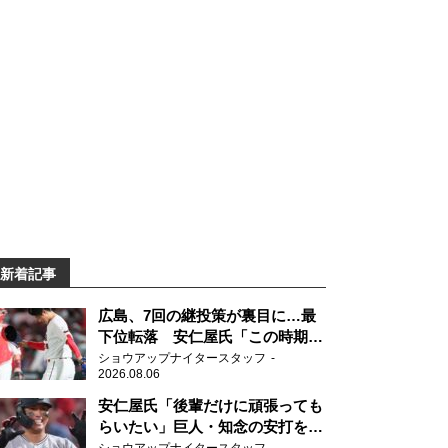
新着記事
広島、7回の継投策が裏目に…最
下位転落 安仁屋氏「この時期に
来て勉強はない」
ショウアップナイタースタッフ
2026.08.06
安仁屋氏「後輩だけに頑張っても
らいたい」巨人・知念の安打を喜
ぶ