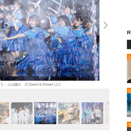
R
ラ：上山陽介 (C)Seed & Flower LLC
メンバ