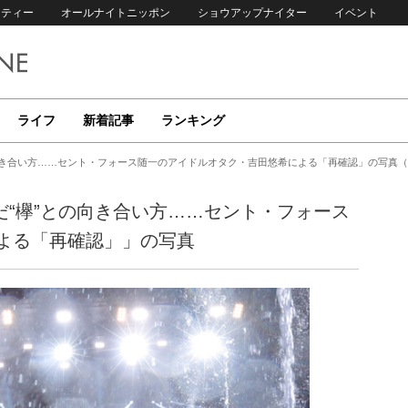
リティー
オールナイトニッポン
ショウアップナイター
イベント
ライフ
新着記事
ランキング
だ“欅”との向き合い方……セント・フォース随一のアイドルオタク・吉田悠希による「再確認」の写真（
』に学んだ“欅”との向き合い方……セント・フォース
よる「再確認」」の写真