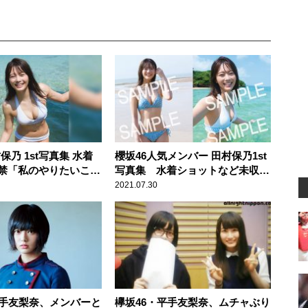
保乃 1st写真集 水着
櫻坂46人気メンバー 田村保乃1st
禁「私のやりたいこと
写真集 水着ショットなど未収録
さん詰めこんでもらい
カットの書店限定ポストカード10
2021.07.30
種解禁
平手友梨奈、メンバーと
欅坂46・平手友梨奈、ムチャぶり