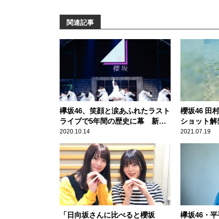
関連記事
欅坂46、笑顔と涙あふれたラスト
櫻坂46 田村
ライブで5年間の歴史に幕 新た
ショット解
な坂を駆け上がる“櫻坂46”が誕生
を、 たく
2020.10.14
2021.07.19
ました」
「日向坂さんに比べると櫻坂
欅坂46・