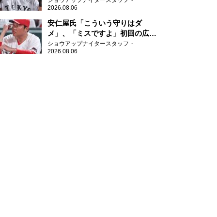
ショウアップナイタースタッフ
2026.08.06
安仁屋氏「こういう守りはダ
メ」、「ミスですよ」初回の広島
の守備に苦言
ショウアップナイタースタッフ
2026.08.06