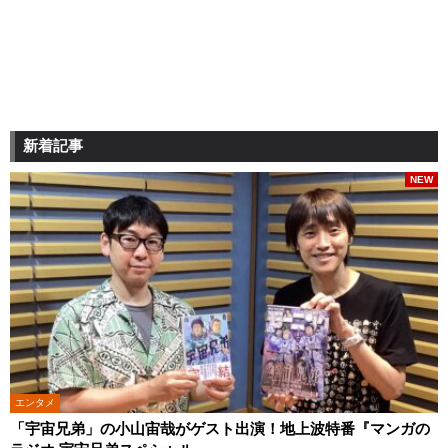
新着記事
NEW
エンタメ
「宇宙兄弟」の小山宙哉がゲスト出演！地上波特番『マンガの