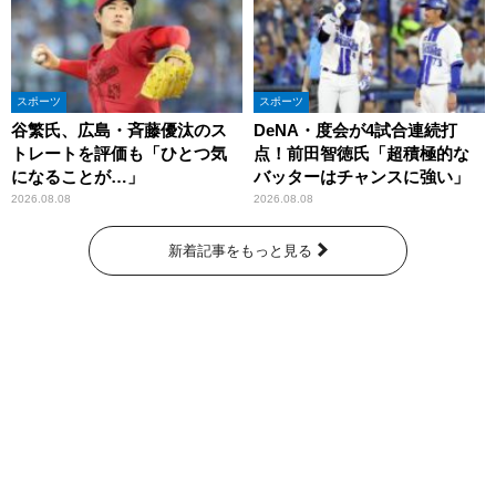
スポーツ
スポーツ
谷繁氏、広島・斉藤優汰のス
DeNA・度会が4試合連続打
トレートを評価も「ひとつ気
点！前田智徳氏「超積極的な
になることが…」
バッターはチャンスに強い」
2026.08.08
2026.08.08
新着記事をもっと見る