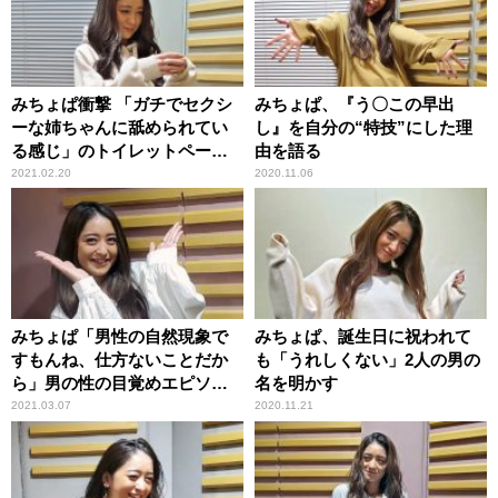
みちょぱ衝撃 「ガチでセクシ
みちょぱ、『う〇この早出
ーな姉ちゃんに舐められてい
し』を自分の“特技”にした理
る感じ」のトイレットペーパ
由を語る
ーイラストを目にして
2021.02.20
2020.11.06
みちょぱ「男性の自然現象で
みちょぱ、誕生日に祝われて
すもんね、仕方ないことだか
も「うれしくない」2人の男の
ら」男の性の目覚めエピソー
名を明かす
ドに理解
2021.03.07
2020.11.21