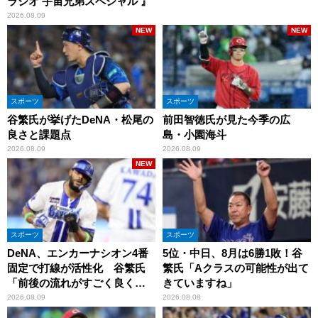
ラジオ 宇宙兄弟スペシャル 』
2026.08.09
NEW
NEW
スポーツ
スポーツ
谷繁氏が挙げたDeNA・松尾の
前田智徳氏が見た今季の広
良さと課題点
島・小園海斗
2026.08.09
2026.08.09
NEW
スポーツ
スポーツ
DeNA、エンカーナシオン4番
5位・中日、8月は6勝1敗！谷
固定で打線が活性化 谷繁氏
繁氏「Aクラスの可能性が出て
「前後の流れがすごく良くな
きていますね」
りましたね」
2026.08.09
2026.08.08