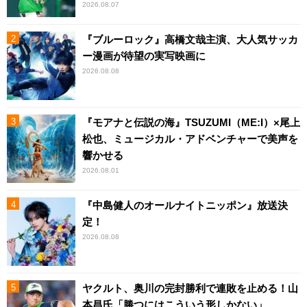
2026.08.07
『ブルーロック』高橋文哉主演、大人気サッカ
ー漫画が待望の実写映画に
2026.08.08
『モアナと伝説の海』TSUZUMI（ME:I）×尾上
松也、ミュージカル・アドベンチャーで美声を
響かせる
2026.08.01
『中島健人のオールナイトニッポン』放送決
定！
2026.08.08
ヤクルト、奥川の完封勝利で連敗を止める！山
本昌氏「勝つにはこういう形しかない」