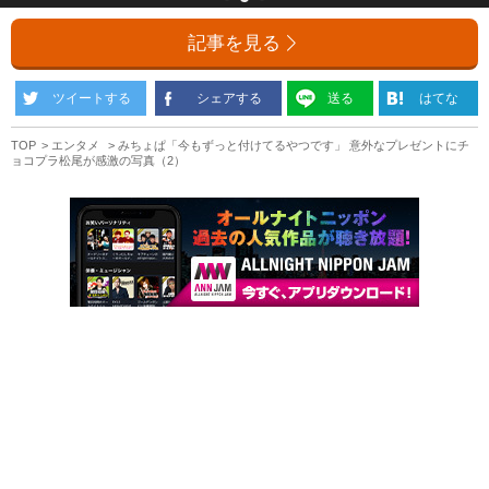
記事を見る
ツイートする
シェアする
送る
はてな
TOP
エンタメ
みちょぱ「今もずっと付けてるやつです」 意外なプレゼントにチ
ョコプラ松尾が感激の写真（2）