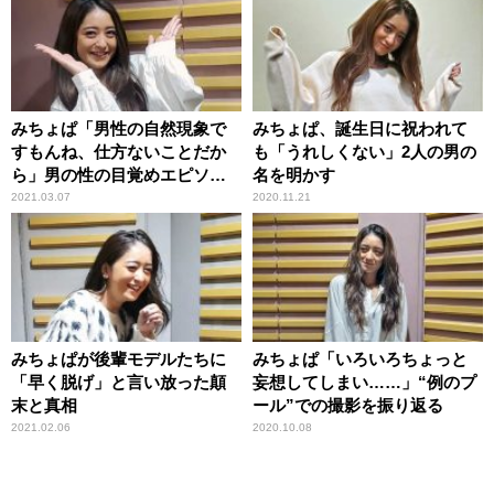
みちょぱ「男性の自然現象で
みちょぱ、誕生日に祝われて
すもんね、仕方ないことだか
も「うれしくない」2人の男の
ら」男の性の目覚めエピソー
名を明かす
ドに理解
2021.03.07
2020.11.21
みちょぱが後輩モデルたちに
みちょぱ「いろいろちょっと
「早く脱げ」と言い放った顛
妄想してしまい……」“例のプ
末と真相
ール”での撮影を振り返る
2021.02.06
2020.10.08