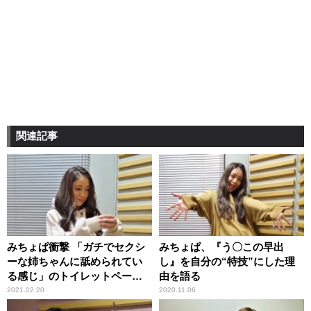
関連記事
みちょぱ衝撃 「ガチでセクシ
みちょぱ、『う〇この早出
ーな姉ちゃんに舐められてい
し』を自分の“特技”にした理
る感じ」のトイレットペーパ
由を語る
ーイラストを目にして
2021.02.20
2020.11.06