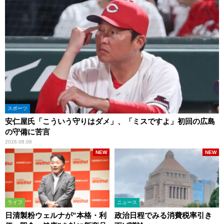
スポーツ
安仁屋氏「こういう守りはダメ」、「ミスですよ」初回の広島
の守備に苦言
2026.08.06
NEW
NEW
ライフ
ニュース
日清製粉ウェルナが“本格・利
政治日程でみる消費税率引き