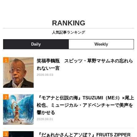
RANKING
人気記事ランキング
Daily
Weekly
笑福亭鶴瓶 スピッツ・草野マサムネの忘れら
れない一言
2026.08.03
『モアナと伝説の海』TSUZUMI（ME:I）×尾上
松也、ミュージカル・アドベンチャーで美声を
響かせる
2026.08.01
『だぁれかさんとアソぼ？』FRUITS ZIPPER