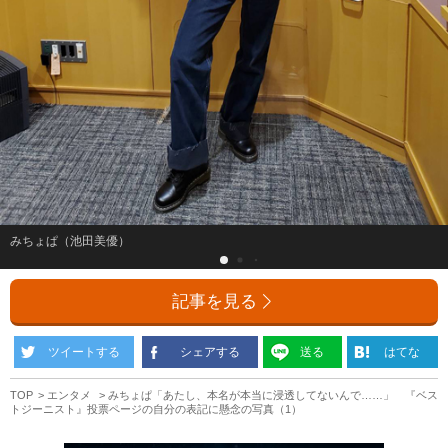
みちょぱ（池田美優）
記事を見る
ツイートする
シェアする
送る
はてな
TOP
エンタメ
みちょぱ「あたし、本名が本当に浸透してないんで……」 『ベス
トジーニスト』投票ページの自分の表記に懸念の写真（1）