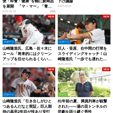
便・即食・健康”を軸に新商品
下げ議論
を展開 「マ・マー」「青の
2026.08.06
洞窟」ブランドを強化
2026.08.06
AD
NEW
NEW
スポーツ
スポーツ
山崎隆造氏、広島・佐々木に
巨人・笹原、右中間の打球を
エール「将来的にはクリーン
スライディングキャッチ！山
アップを任せられるくらいま
崎隆造氏「一歩でも遅れた
では成長して」
ら…」
2026.08.06
2026.08.06
NEW
NEW
スポーツ
ライフ
山崎隆造氏「引き出しがひと
81年前の夏、満員列車が銃撃
つあるんだなと実証」巨人期
された――湯の花トンネルの
待の高卒2年目が技あり安打
悲劇を語り継ぐ男性