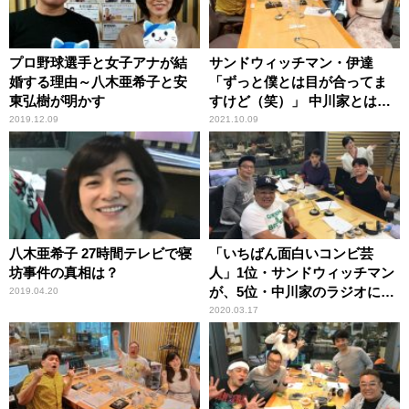
プロ野球選手と女子アナが結
サンドウィッチマン・伊達
婚する理由～八木亜希子と安
「ずっと僕とは目が合ってま
東弘樹が明かす
すけど（笑）」 中川家とは照
れて目が合わせられないとい
2019.12.09
2021.10.09
う女性アナの告白にツッコミ
八木亜希子 27時間テレビで寝
「いちばん面白いコンビ芸
坊事件の真相は？
人」1位・サンドウィッチマン
が、5位・中川家のラジオに飛
2019.04.20
び入り
2020.03.17