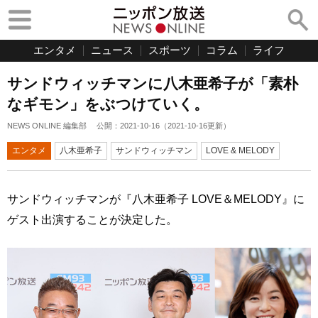
エンタメ
ニュース
スポーツ
コラム
ライフ
サンドウィッチマンに八木亜希子が「素朴
なギモン」をぶつけていく。
NEWS ONLINE 編集部
公開：
2021-10-16
（
2021-10-16
更新）
エンタメ
八木亜希子
サンドウィッチマン
LOVE & MELODY
サンドウィッチマンが『八木亜希子 LOVE＆MELODY』に
ゲスト出演することが決定した。