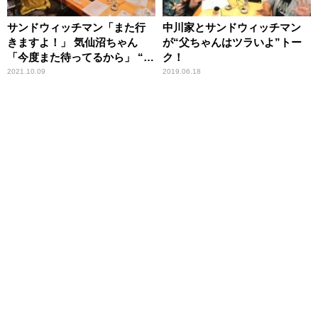
サンドウィッチマン「また行
中川家とサンドウィッチマン
きますよ！」 気仙沼ちゃん
が“父ちゃんはツラいよ”トー
「今度また待ってるから」 “東
ク！
北愛”トークが炸裂
2021.10.09
2019.06.18