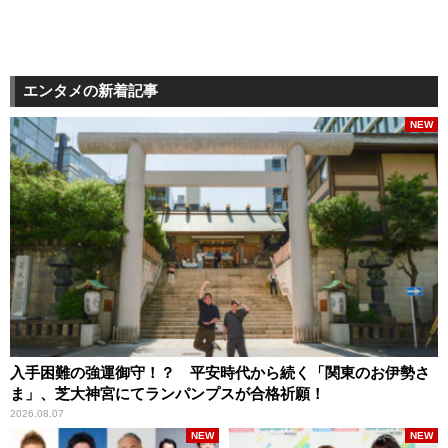
エンタメの新着記事
NEW
入手困難の強運御守！？ 平安時代から続く「関東のお伊勢さ
ま」、芝大神宮にてランパンプスが合格祈願！
2026.08.07
NEW
NEW