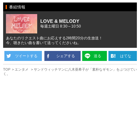
番組情報
LOVE & MELODY
毎週土曜日 8:30～10:50
あなたのリクエスト曲にお応えする2時間20分の生放送！
今、聴きたい曲を書いて送ってくださいね。
ツイートする
シェアする
送る
はてな
TOP
エンタメ
サンドウィッチマンに八木亜希子が「素朴なギモン」をぶつけてい
く。