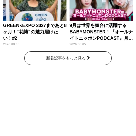
GREEN×EXPO 2027まであと8
9月は世界を舞台に活躍する
ヶ月！“花博”の魅力届けた
BABYMONSTER！『オールナ
い！#2
イトニッポンPODCAST』月替
わりパーソナリティ
2026.08.05
2026.08.05
新着記事をもっと見る