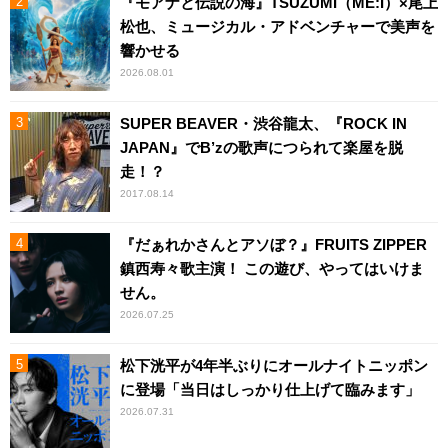
『モアナと伝説の海』TSUZUMI（ME:I）×尾上
松也、ミュージカル・アドベンチャーで美声を
響かせる
2026.08.01
SUPER BEAVER・渋谷龍太、『ROCK IN
JAPAN』でB’zの歌声につられて楽屋を脱
走！？
2017.08.14
『だぁれかさんとアソぼ？』FRUITS ZIPPER
鎮西寿々歌主演！ この遊び、やってはいけま
せん。
2026.07.25
松下洸平が4年半ぶりにオールナイトニッポン
に登場「当日はしっかり仕上げて臨みます」
2026.07.31