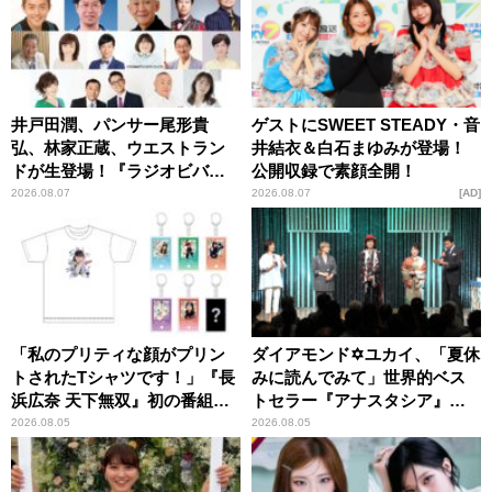
井戸田潤、パンサー尾形貴
ゲストにSWEET STEADY・音
弘、林家正蔵、ウエストラン
井結衣＆白石まゆみが登場！
ドが生登場！『ラジオビバリ
公開収録で素顔全開！
ー昼ズ』
2026.08.07
2026.08.07
AD
「私のプリティな顔がプリン
ダイアモンド✡ユカイ、「夏休
トされたTシャツです！」『長
みに読んでみて」世界的ベス
浜広奈 天下無双』初の番組グ
トセラー『アナスタシア』を
ッズ発売
紹介
2026.08.05
2026.08.05