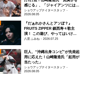
感じる」、「ジャイアンツには少
ないタイプ」
ショウアップナイタースタッフ
2026.08.05
『だぁれかさんとアソぼ？』
FRUITS ZIPPER 鎮西寿々歌主
演！ この遊び、やってはいけま
N
せん。
八雲 ふみね
2026.07.25
AD
巨人、“沖縄出身コンビ”が先発起
用に応えた！山崎隆造氏「起用が
当たった」
ショウアップナイタースタッフ
2026.08.05
2