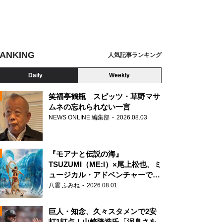
ANKING
人気記事ランキング
Daily
Weekly
笑福亭鶴瓶 スピッツ・草野マサ
ムネの忘れられない一言
NEWS ONLINE 編集部
2026.08.03
N
『モアナと伝説の海』
TSUZUMI（ME:I）×尾上松也、ミ
ュージカル・アドベンチャーで美
声を響かせる
八雲 ふみね
2026.08.01
巨人・知念、久々スタメンで2安
打1打点！山崎隆造氏「泥臭さを