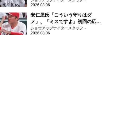
ショウアップナイタースタッフ
2026.08.06
安仁屋氏「こういう守りはダ
メ」、「ミスですよ」初回の広島
の守備に苦言
ショウアップナイタースタッフ
2026.08.06