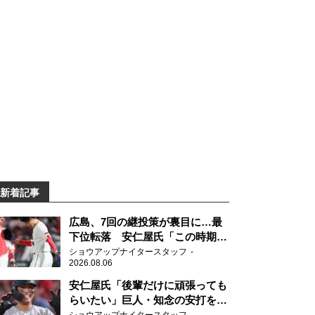
新着記事
広島、7回の継投策が裏目に…最
下位転落 安仁屋氏「この時期に
来て勉強はない」
ショウアップナイタースタッフ
2026.08.06
安仁屋氏「後輩だけに頑張っても
らいたい」巨人・知念の安打を喜
ぶ