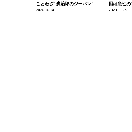
ことわざ“炭治郎のジーパン” 銀
因は急性の“
シャリ・橋本が提唱
2020.10.14
2020.11.25