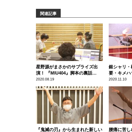
関連記事
星野源がまさかのサプライズ出
銀シャリ・
演！ 『MIU404』脚本の裏話
要・キメハ
に“大の星野ファン”銀シャリ橋本
押しつけ”
2020.08.19
2020.11.10
が歓喜
『鬼滅の刃』から生まれた新しい
腰痛に苦し