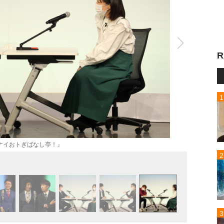
R
ナイおトぎばなし亭！』