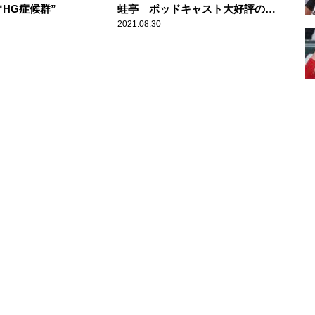
HG症候群”
蛙亭 ポッドキャスト大好評の3
番組コラボイベント詳細決定
2021.08.30