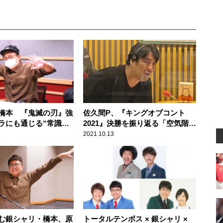
橋本 『鬼滅の刃』強
佐久間P、『キングオブコント
ラにも通じる“常識の
2021』決勝を振り返る「空気階段
に警鐘
が図抜けたネタだったなって」
2021.10.13
む銀シャリ・橋本、原
トータルテンボス × 銀シャリ ×