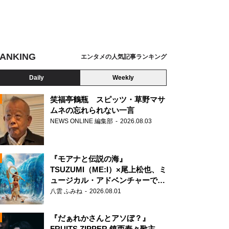
ANKING
エンタメの人気記事ランキング
Daily
Weekly
笑福亭鶴瓶 スピッツ・草野マサ
ムネの忘れられない一言
NEWS ONLINE 編集部
2026.08.03
N
『モアナと伝説の海』
TSUZUMI（ME:I）×尾上松也、ミ
ュージカル・アドベンチャーで美
声を響かせる
八雲 ふみね
2026.08.01
『だぁれかさんとアソぼ？』
FRUITS ZIPPER 鎮西寿々歌主