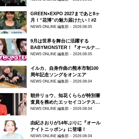
GREEN×EXPO 2027まであと8ヶ
月！“花博”の魅力届けたい！#2
NEWS ONLINE 編集部
2026.08.05
9月は世界を舞台に活躍する
BABYMONSTER！『オールナイ
トニッポンPODCAST』月替わり
NEWS ONLINE 編集部
2026.08.05
パーソナリティ
イルカ、自身作曲の熊本市制100
周年記念ソングをオンエア
NEWS ONLINE 編集部
2026.08.04
朝井リョウ、知花くららが特別審
査員を務めたエッセイコンテスト
の特別番組「#いまあなたに伝え
NEWS ONLINE 編集部
2026.08.04
たいこと」
由紀さおりが14年ぶりに『オール
ナイトニッポン』に登場！
NEWS ONLINE 編集部
2026.08.04