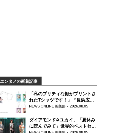
エンタメの新着記事
「私のプリティな顔がプリントさ
れたTシャツです！」『長浜広奈
天下無双』初の番組グッズ発売
NEWS ONLINE 編集部
2026.08.05
ダイアモンド✡ユカイ、「夏休み
に読んでみて」世界的ベストセラ
ー『アナスタシア』を紹介
NEWS ONLINE 編集部
2026.08.05