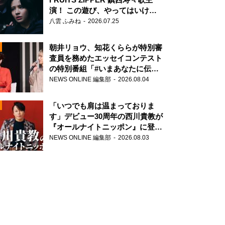
演！ この遊び、やってはいけま
せん。
八雲 ふみね
2026.07.25
朝井リョウ、知花くららが特別審
査員を務めたエッセイコンテスト
の特別番組「#いまあなたに伝え
たいこと」
NEWS ONLINE 編集部
2026.08.04
N
「いつでも肩は温まっておりま
す」デビュー30周年の西川貴教が
『オールナイトニッポン』に登
場！
NEWS ONLINE 編集部
2026.08.03
N