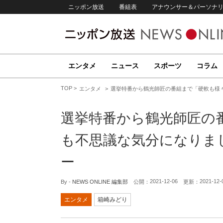
ニッポン放送
番組表
アナウンサー＆パーソナ
エンタメ
ニュース
スポーツ
コラム
TOP
エンタメ
選挙特番から鶴光師匠の番組まで「硬軟も様
選挙特番から鶴光師匠の
も不思議な気分になりま
ー
2021-12-06
2021-12-
By -
NEWS ONLINE 編集部
公開：
更新：
エンタメ
箱崎みどり