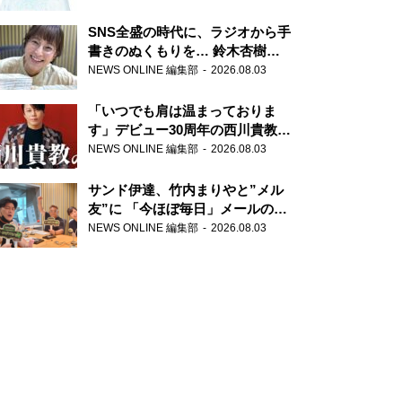
SNS全盛の時代に、ラジオから手
書きのぬくもりを… 鈴木杏樹の
直筆はがきが届く！
NEWS ONLINE 編集部
2026.08.03
『MUSIC10』こちら有楽町駅前
郵便局
「いつでも肩は温まっておりま
す」デビュー30周年の西川貴教が
『オールナイトニッポン』に登
NEWS ONLINE 編集部
2026.08.03
場！
サンド伊達、竹内まりやと”メル
友”に 「今ほぼ毎日」メールのや
り取り明かす
NEWS ONLINE 編集部
2026.08.03