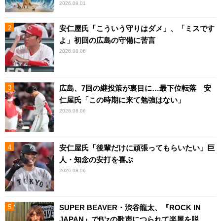
2026.08.01
安仁屋氏「こういう守りはダメ」、「ミスです
よ」初回の広島の守備に苦言
2026.08.06
広島、7回の継投策が裏目に…最下位転落 安
仁屋氏「この時期に来て勉強はない」
2026.08.06
安仁屋氏「後輩だけに頑張ってもらいたい」巨
人・知念の安打を喜ぶ
2026.08.06
SUPER BEAVER・渋谷龍太、『ROCK IN
JAPAN』でB’zの歌声につられて楽屋を脱