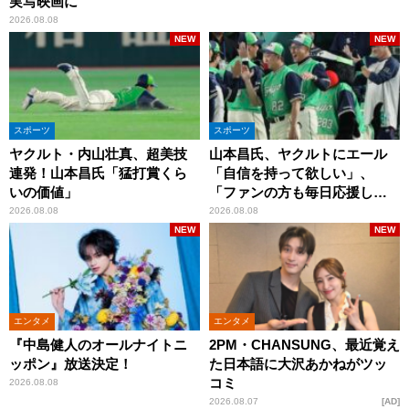
実写映画に
2026.08.08
NEW
NEW
スポーツ
スポーツ
ヤクルト・内山壮真、超美技
山本昌氏、ヤクルトにエール
連発！山本昌氏「猛打賞くら
「自信を持って欲しい」、
いの価値」
「ファンの方も毎日応援して
くれています」
2026.08.08
2026.08.08
NEW
NEW
エンタメ
エンタメ
『中島健人のオールナイトニ
2PM・CHANSUNG、最近覚え
ッポン』放送決定！
た日本語に大沢あかねがツッ
コミ
2026.08.08
2026.08.07
AD