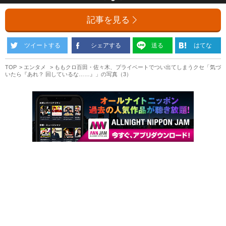
記事を見る
ツイートする
シェアする
送る
はてな
TOP
エンタメ
ももクロ百田・佐々木、プライベートでつい出てしまうクセ「気づ
いたら『あれ？ 回しているな……』」の写真（3）