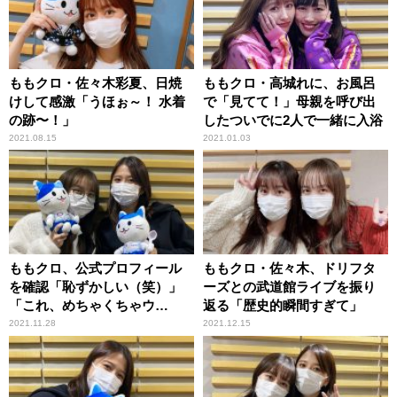
ももクロ・佐々木彩夏、日焼
ももクロ・高城れに、お風呂
けして感激「うほぉ～！ 水着
で「見てて！」母親を呼び出
の跡〜！」
したついでに2人で一緒に入浴
2021.08.15
2021.01.03
ももクロ、公式プロフィール
ももクロ・佐々木、ドリフタ
を確認「恥ずかしい（笑）」
ーズとの武道館ライブを振り
「これ、めちゃくちゃウ
返る「歴史的瞬間すぎて」
ソ！」
2021.11.28
2021.12.15