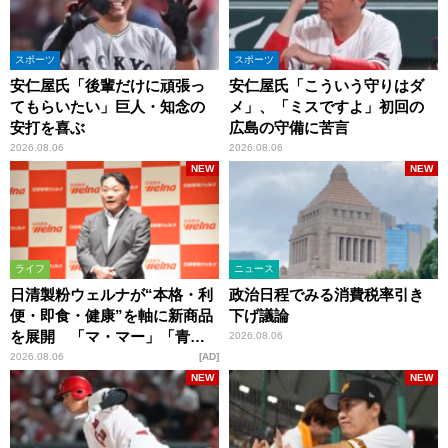
スポーツ
スポーツ
安仁屋氏「後輩だけに頑張っ
安仁屋氏「こういう守りはダ
てもらいたい」巨人・知念の
メ」、「ミスですよ」初回の
安打を喜ぶ
広島の守備に苦言
2026.08.06
2026.08.06
NEW
NEW
ライフ
ニュース
日清製粉ウェルナが“本格・利
政治日程でみる消費税率引き
便・即食・健康”を軸に新商品
下げ議論
を展開 「マ・マー」「青の
2026.08.06
洞窟」ブランドを強化
2026.08.06
AD
NEW
NEW