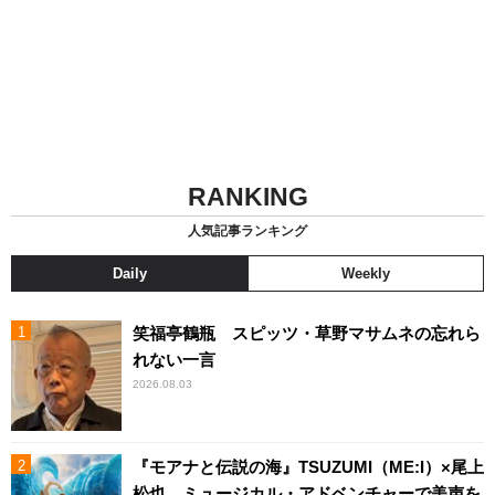
RANKING
人気記事ランキング
Daily
Weekly
笑福亭鶴瓶 スピッツ・草野マサムネの忘れら
れない一言
2026.08.03
『モアナと伝説の海』TSUZUMI（ME:I）×尾上
松也、ミュージカル・アドベンチャーで美声を