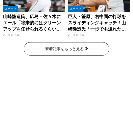
スポーツ
スポーツ
山崎隆造氏、広島・佐々木に
巨人・笹原、右中間の打球を
エール「将来的にはクリーン
スライディングキャッチ！山
アップを任せられるくらいま
崎隆造氏「一歩でも遅れた
では成長して」
ら…」
2026.08.06
2026.08.06
新着記事をもっと見る