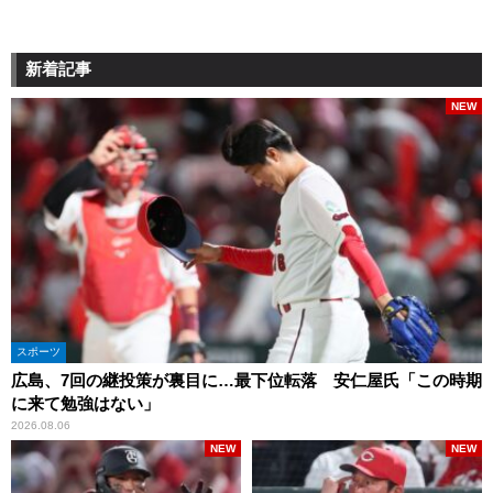
新着記事
NEW
スポーツ
広島、7回の継投策が裏目に…最下位転落 安仁屋氏「この時期
に来て勉強はない」
2026.08.06
NEW
NEW