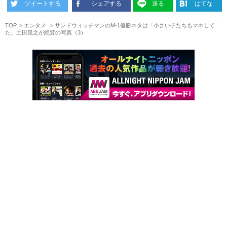
ツイートする
シェアする
送る
はてな
TOP
エンタメ
サンドウィッチマンのM-1優勝ネタは「小さい子たちもマネして
た」土田晃之が絶賛の写真（3）