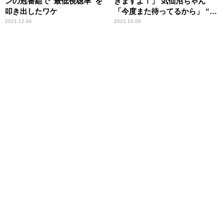
ンの冠番組で“最低視聴率”を
きますよ！」 気仙沼ちゃん
叩き出したワケ
「今度また待ってるから」 “東
北愛”トークが炸裂
2021.12.04
2021.10.09