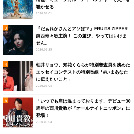
響かせる
2026.08.01
『だぁれかさんとアソぼ？』FRUITS ZIPPER
鎮西寿々歌主演！ この遊び、やってはいけま
せん。
2026.07.25
朝井リョウ、知花くららが特別審査員を務めた
エッセイコンテストの特別番組「#いまあなた
に伝えたいこと」
2026.08.04
「いつでも肩は温まっております」デビュー30
周年の西川貴教が『オールナイトニッポン』に
登場！
2026.08.03