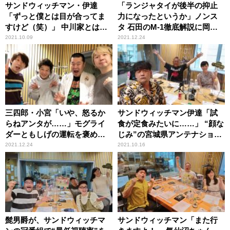
サンドウィッチマン・伊達
「ランジャタイが後半の抑止
「ずっと僕とは目が合ってま
力になったというか」ノンス
すけど（笑）」 中川家とは照
タ 石田のM-1徹底解説に岡
れて目が合わせられないとい
村・矢部が感服
2021.10.09
2021.12.24
う女性アナの告白にツッコミ
三四郎・小宮「いや、怒るか
サンドウィッチマン伊達「試
らねアンタが……」モグライ
食が定食みたいに……」 “顔な
ダーともしげの運転を褒める
じみ”の宮城県アンテナショッ
理由語る
プで受けた手厚い接客
2021.12.24
2021.10.16
髭男爵が、サンドウィッチマ
サンドウィッチマン「また行