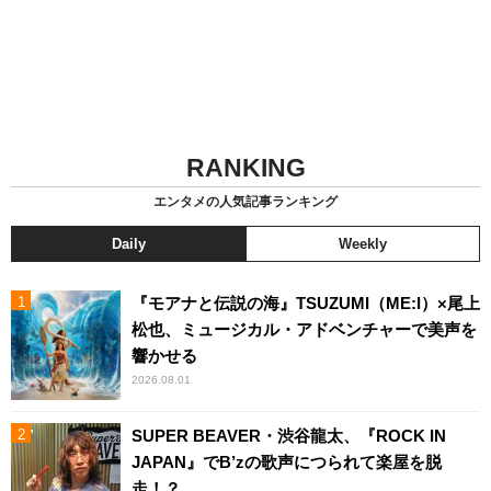
RANKING
エンタメの人気記事ランキング
Daily
Weekly
『モアナと伝説の海』TSUZUMI（ME:I）×尾上
松也、ミュージカル・アドベンチャーで美声を
響かせる
2026.08.01
SUPER BEAVER・渋谷龍太、『ROCK IN
JAPAN』でB’zの歌声につられて楽屋を脱
走！？