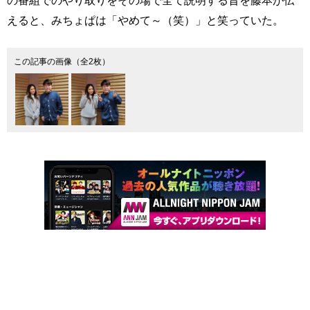
の番組でのやり取りをその場で全て説明する旨を藤本が伝
えると、みちょぱは「やめて～（笑）」と笑っていた。
この記事の画像（全2枚）