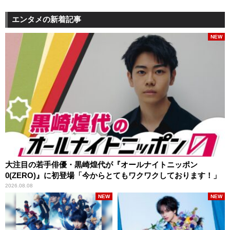
エンタメの新着記事
NEW
大注目の若手俳優・黒崎煌代が『オールナイトニッポン
0(ZERO)』に初登場「今からとてもワクワクしております！」
2026.08.08
NEW
NEW