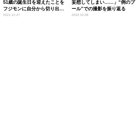
51歳の誕生日を迎えたことを
妄想してしまい……」“例のプ
フジモンに自分から切り出さ
ール”での撮影を振り返る
れ……
2021.12.27
2020.10.08