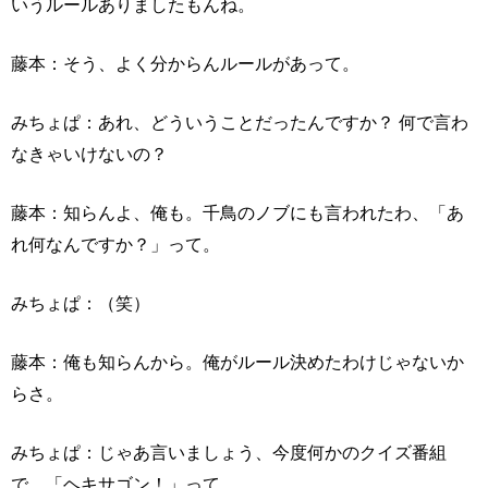
いうルールありましたもんね。
藤本：そう、よく分からんルールがあって。
みちょぱ：あれ、どういうことだったんですか？ 何で言わ
なきゃいけないの？
藤本：知らんよ、俺も。千鳥のノブにも言われたわ、「あ
れ何なんですか？」って。
みちょぱ：（笑）
藤本：俺も知らんから。俺がルール決めたわけじゃないか
らさ。
みちょぱ：じゃあ言いましょう、今度何かのクイズ番組
で。「ヘキサゴン！」って。