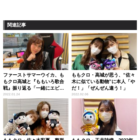
関連記事
ファーストサマーウイカ、も
ももクロ・高城が思う、“佐々
もクロ高城と『ももいろ歌合
木に似ている動物”に本人「や
戦』振り返る「一緒にエビ反
だ！」「ぜんぜん違う！」
りジャンプで年越しした
2022.01.24
2022.02.06
後……」