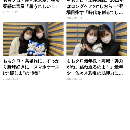
ももクロ・佐々木彩夏、整形
ももクロ・玉井詩織、2022年
疑惑に言及「超うれしい！」
はロングヘアの“しおらー”登
場目指す「時代を創るでし
2021.03.28
ょ！」
2022.01.09
ももクロ・高城れに、すっか
ももクロ最年長・高城「弾力
り野球好きに スマホケース
がね、跳ね返るのよ！」最年
は“縦じま”の“8番”
少・佐々木彩夏の肌弾力に興
奮
2022.01.16
2022.01.23