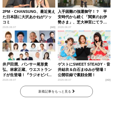
2PM・CHANSUNG、最近覚え
入手困難の強運御守！？ 平
た日本語に大沢あかねがツッ
安時代から続く「関東のお伊
コミ
勢さま」、芝大神宮にてラン
パンプスが合格祈願！
2026.08.07
AD
2026.08.07
井戸田潤、パンサー尾形貴
ゲストにSWEET STEADY・音
弘、林家正蔵、ウエストラン
井結衣＆白石まゆみが登場！
ドが生登場！『ラジオビバリ
公開収録で素顔全開！
ー昼ズ』
2026.08.07
2026.08.07
AD
新着記事をもっと見る