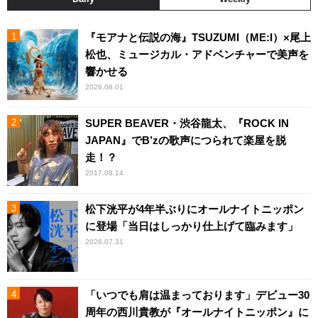
『モアナと伝説の海』TSUZUMI（ME:I）×尾上
松也、ミュージカル・アドベンチャーで美声を
響かせる
2026.08.01
SUPER BEAVER・渋谷龍太、『ROCK IN
JAPAN』でB’zの歌声につられて楽屋を脱
走！？
2017.08.14
松下洸平が4年半ぶりにオールナイトニッポン
に登場「当日はしっかり仕上げて臨みます」
2026.07.31
「いつでも肩は温まっております」デビュー30
周年の西川貴教が『オールナイトニッポン』に