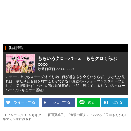
番組情報
ももいろクローバーＺ ももクロくらぶ
xoxo
毎週日曜日 22:00-22:30
ステージ上でもステージ外でも次に何が起きるか全くわからず、ひとたび見
れば一瞬たりとも目を離すことができない最強のパフォーマンスグループと
して、業界問わず、今や人気は加速度的に上昇し続けているももいろクロー
バーZのレギュラー番組!!
ツイートする
シェアする
送る
はてな
TOP
エンタメ
ももクロ・百田夏菜子、『進撃の巨人』にハマる「玉井さんから1
年近く推すに推され」