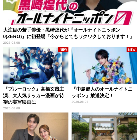
大注目の若手俳優・黒崎煌代が『オールナイトニッポン
0(ZERO)』に初登場「今からとてもワクワクしております！」
2026.08.08
NEW
NEW
『ブルーロック』高橋文哉主
『中島健人のオールナイトニ
演、大人気サッカー漫画が待
ッポン』放送決定！
望の実写映画に
2026.08.08
2026.08.08