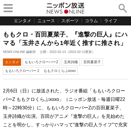
エンタメ
ニュース
スポーツ
コラム
ライフ
ももクロ・百田夏菜子、『進撃の巨人』にハ
マる「玉井さんから1年近く推すに推され」
NEWS ONLINE 編集部
公開：
2022-02-13
（
2022-02-13
更新）
エンタメ
ももいろクローバーZ
玉井詩織
百田夏菜子
ももいろクローバーＺ ももクロくらぶxoxo
2月6日（日）に放送された、ラジオ番組「ももいろクロー
バーZ ももクロくらぶxoxo」（ニッポン放送・毎週日曜22
時～22時30分）に、ももいろクローバーZの百田夏菜子、
玉井詩織が出演。百田がアニメ『進撃の巨人』を見始めた
ことを明かし、すっかりハマって“進撃の巨人ライフ”で充実