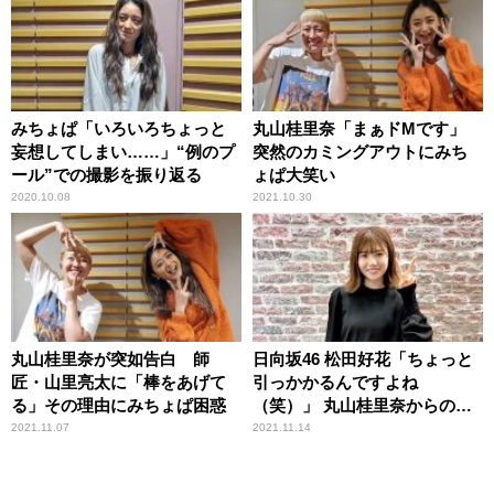
みちょぱ「いろいろちょっと
丸山桂里奈「まぁドMです」
妄想してしまい……」“例のプ
突然のカミングアウトにみち
ール”での撮影を振り返る
ょぱ大笑い
2020.10.08
2021.10.30
丸山桂里奈が突如告白 師
日向坂46 松田好花「ちょっと
匠・山里亮太に「棒をあげて
引っかかるんですよね
る」その理由にみちょぱ困惑
（笑）」 丸山桂里奈からのサ
プライズメッセージに大喜び
2021.11.07
2021.11.14
も、その違和感にすかさずツ
ッコむ