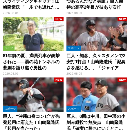
スライディングキャッチ！山
つあるんだなと実証」巨人期
崎隆造氏「一歩でも遅れた
待の高卒2年目が技あり安打
ら…」
2026.08.06
2026.08.06
NEW
NEW
ライフ
スポーツ
81年前の夏、満員列車が銃撃
巨人・知念、久々スタメンで2
された――湯の花トンネルの
安打1打点！山崎隆造氏「泥臭
悲劇を語り継ぐ男性の
さを感じる」、「ジャイアン
ツには少ないタイプ」
2026.08.06
2026.08.05
NEW
NEW
スポーツ
スポーツ
巨人、“沖縄出身コンビ”が先
巨人、8回は中川、田中瑛の小
発起用に応えた！山崎隆造氏
刻み継投で無失点 山崎隆造
「起用が当たった」
氏「確実に勝ちにいくとこ