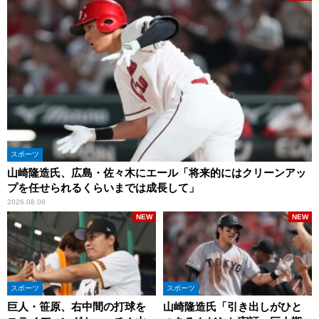
スポーツ
山崎隆造氏、広島・佐々木にエール「将来的にはクリーンアッ
プを任せられるくらいまでは成長して」
2026.08.06
NEW
NEW
スポーツ
スポーツ
巨人・笹原、右中間の打球を
山崎隆造氏「引き出しがひと