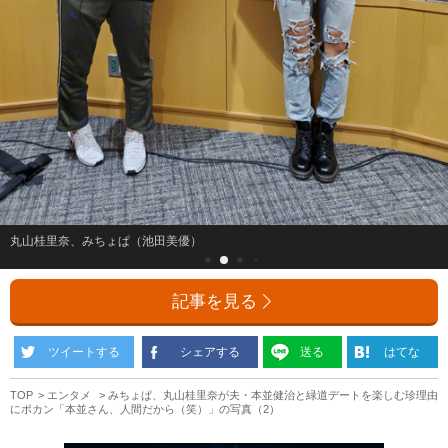
丸山桂里奈、みちょぱ（池田美優）
記事を見る
ツイートする
シェアする
送る
はてな
TOP
エンタメ
みちょぱ、丸山桂里奈が夫・本並健治と緑道デートを楽しむ珍理由
にポカン「本並さん、人間だから（笑）」の写真（2）