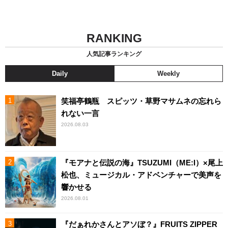
RANKING
人気記事ランキング
Daily
Weekly
笑福亭鶴瓶 スピッツ・草野マサムネの忘れら
れない一言
2026.08.03
『モアナと伝説の海』TSUZUMI（ME:I）×尾上
松也、ミュージカル・アドベンチャーで美声を
響かせる
2026.08.01
『だぁれかさんとアソぼ？』FRUITS ZIPPER