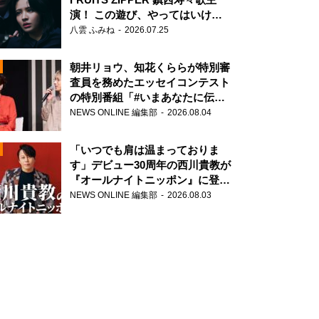
演！ この遊び、やってはいけま
せん。
八雲 ふみね
2026.07.25
朝井リョウ、知花くららが特別審
里奈、みちょぱ（池田美優）
査員を務めたエッセイコンテスト
の特別番組「#いまあなたに伝え
N
たいこと」
NEWS ONLINE 編集部
2026.08.04
AD
「いつでも肩は温まっておりま
す」デビュー30周年の西川貴教が
『オールナイトニッポン』に登
場！
NEWS ONLINE 編集部
2026.08.03
2