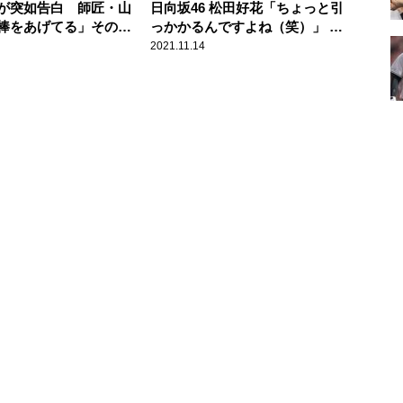
が突如告白 師匠・山
日向坂46 松田好花「ちょっと引
棒をあげてる」その理
っかかるんですよね（笑）」 丸
ぱ困惑
山桂里奈からのサプライズメッセ
2021.11.14
ージに大喜びも、その違和感にす
かさずツッコむ