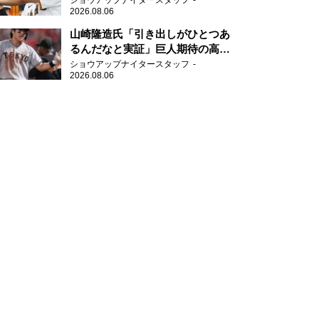
ショウアップナイタースタッフ
2026.08.06
山崎隆造氏「引き出しがひとつあ
るんだなと実証」巨人期待の高卒
2年目が技あり安打
ショウアップナイタースタッフ
2026.08.06