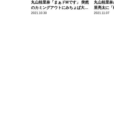
丸山桂里奈「まぁドMです」 突然
丸山桂里奈
のカミングアウトにみちょぱ大笑
里亮太に「
い
由にみちょ
2021.10.30
2021.11.07