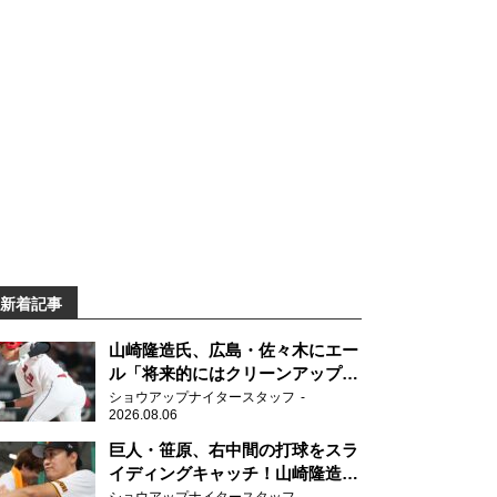
新着記事
山崎隆造氏、広島・佐々木にエー
ル「将来的にはクリーンアップを
任せられるくらいまでは成長し
ショウアップナイタースタッフ
2026.08.06
て」
巨人・笹原、右中間の打球をスラ
イディングキャッチ！山崎隆造氏
「一歩でも遅れたら…」