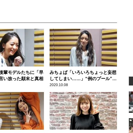
後輩モデルたちに「早
みちょぱ「いろいろちょっと妄想
言い放った顛末と真相
してしまい……」“例のプール”で
の撮影を振り返る
2020.10.08