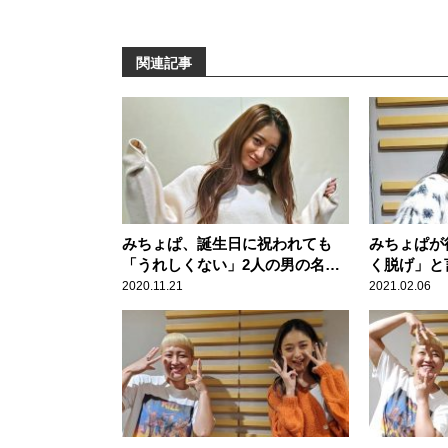
関連記事
みちょぱ、誕生日に祝われても
みちょぱが
「うれしくない」2人の男の名を
く脱げ」と
明かす
2020.11.21
2021.02.06