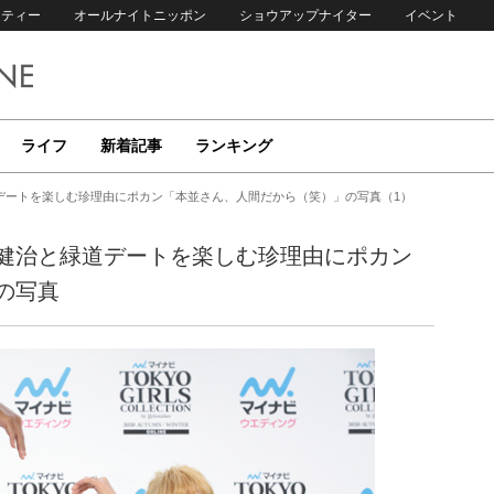
リティー
オールナイトニッポン
ショウアップナイター
イベント
ライフ
新着記事
ランキング
デートを楽しむ珍理由にポカン「本並さん、人間だから（笑）」の写真（1）
健治と緑道デートを楽しむ珍理由にポカン
の写真