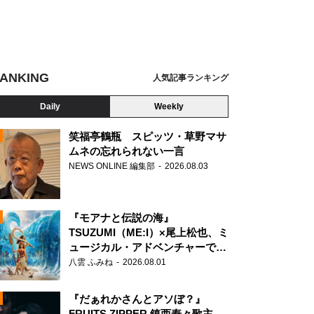
ANKING
人気記事ランキング
Daily
Weekly
笑福亭鶴瓶 スピッツ・草野マサ
ムネの忘れられない一言
NEWS ONLINE 編集部
2026.08.03
N
『モアナと伝説の海』
TSUZUMI（ME:I）×尾上松也、ミ
ュージカル・アドベンチャーで美
声を響かせる
八雲 ふみね
2026.08.01
『だぁれかさんとアソぼ？』
FRUITS ZIPPER 鎮西寿々歌主