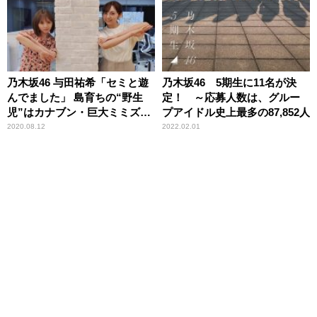
乃木坂46 与田祐希「セミと遊
乃木坂46 5期生に11名が決
んでました」 島育ちの“野生
定！ ～応募人数は、グルー
児”はカナブン・巨大ミミズも
プアイドル史上最多の87,852人
大丈夫
2020.08.12
2022.02.01