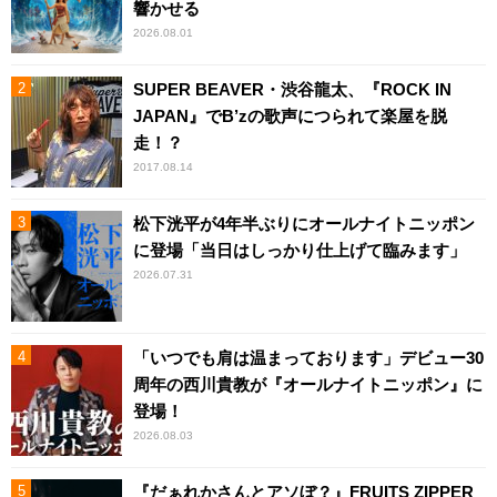
響かせる
2026.08.01
SUPER BEAVER・渋谷龍太、『ROCK IN
JAPAN』でB’zの歌声につられて楽屋を脱
走！？
2017.08.14
松下洸平が4年半ぶりにオールナイトニッポン
に登場「当日はしっかり仕上げて臨みます」
2026.07.31
「いつでも肩は温まっております」デビュー30
周年の西川貴教が『オールナイトニッポン』に
登場！
2026.08.03
『だぁれかさんとアソぼ？』FRUITS ZIPPER