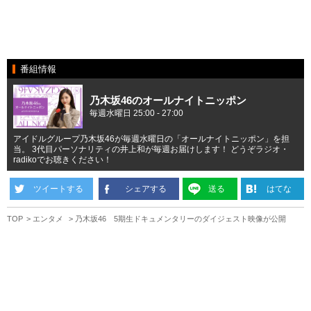
番組情報
乃木坂46のオールナイトニッポン
毎週水曜日 25:00 - 27:00
アイドルグループ乃木坂46が毎週水曜日の「オールナイトニッポン」を担
当。 3代目パーソナリティの井上和が毎週お届けします！ どうぞラジオ・
radikoでお聴きください！
ツイートする
シェアする
送る
はてな
TOP
エンタメ
乃木坂46 5期生ドキュメンタリーのダイジェスト映像が公開