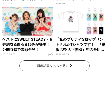
パンプスが合格祈願！
ー昼ズ』
2026.08.07
2026.08.07
ゲストにSWEET STEADY・音
「私のプリティな顔がプリン
井結衣＆白石まゆみが登場！
トされたTシャツです！」『長
公開収録で素顔全開！
浜広奈 天下無双』初の番組グ
ッズ発売
2026.08.07
AD
2026.08.05
新着記事をもっと見る