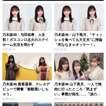
乃木坂46・与田祐希、人生
乃木坂46・山下美月、“ティッ
初！ガスコンロ点火のステイ
シュを食べても大丈夫”に持論
ホーム生活を明かす
「死ななきゃオッケー！」
2020.06.10
2020.05.20
乃木坂46 賀喜遥香、クレカデ
乃木坂46 山下美月、一人で焼
ビューで興奮「衝動買いしち
肉に行ったところ「気まず
ゃう」
い」事態が発生……「涙の味
がしました」
2020.09.02
2021.12.29