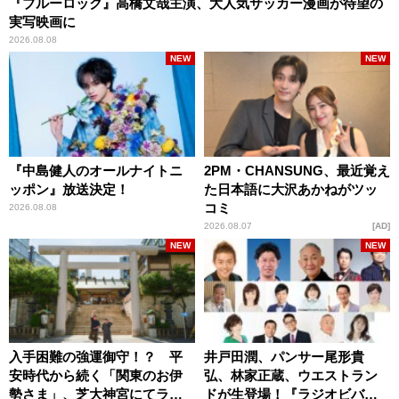
『ブルーロック』高橋文哉主演、大人気サッカー漫画が待望の
実写映画に
2026.08.08
NEW
NEW
『中島健人のオールナイトニ
2PM・CHANSUNG、最近覚え
ッポン』放送決定！
た日本語に大沢あかねがツッ
コミ
2026.08.08
2026.08.07
AD
NEW
NEW
入手困難の強運御守！？ 平
井戸田潤、パンサー尾形貴
安時代から続く「関東のお伊
弘、林家正蔵、ウエストラン
勢さま」、芝大神宮にてラン
ドが生登場！『ラジオビバリ