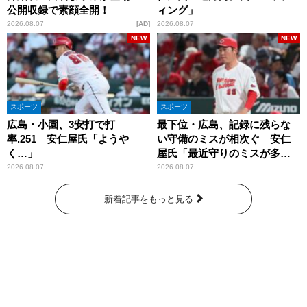
公開収録で素顔全開！
ィング」
2026.08.07
AD
2026.08.07
NEW
NEW
スポーツ
スポーツ
広島・小園、3安打で打
最下位・広島、記録に残らな
率.251 安仁屋氏「ようや
い守備のミスが相次ぐ 安仁
く…」
屋氏「最近守りのミスが多
い」
2026.08.07
2026.08.07
新着記事をもっと見る