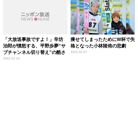
「大放送事故ですよ！」辛坊
痩せてしまったためにW杯で失
治郎が憤怒する、平野歩夢“サ
格となった小林陵侑の悲劇
ブチャンネル切り替え”の酷さ
2022.02.07
2022.02.14