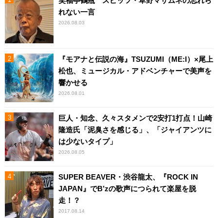
笑福亭鶴瓶 スピッツ・草野マサムネの忘れら
れない一言
2026.08.03
『モアナと伝説の海』TSUZUMI（ME:I）×尾上
松也、ミュージカル・アドベンチャーで美声を
響かせる
2026.08.01
巨人・知念、久々スタメンで2安打1打点！山崎
隆造氏「泥臭さを感じる」、「ジャイアンツに
は少ないタイプ」
2026.08.05
SUPER BEAVER・渋谷龍太、『ROCK IN
JAPAN』でB’zの歌声につられて楽屋を脱
走！？
2017.08.14