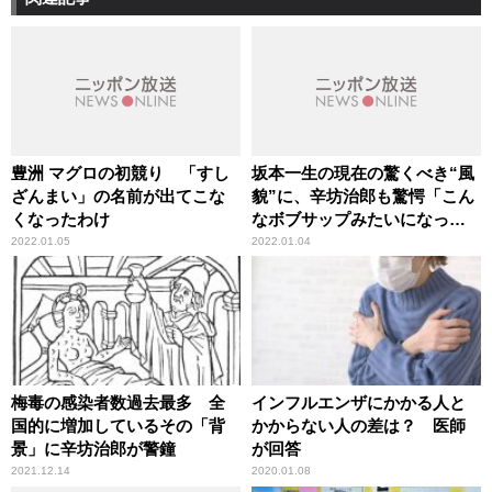
豊洲 マグロの初競り 「すし
坂本一生の現在の驚くべき“風
ざんまい」の名前が出てこな
貌”に、辛坊治郎も驚愕「こん
くなったわけ
なボブサップみたいになって
いるとは」
2022.01.05
2022.01.04
梅毒の感染者数過去最多 全
インフルエンザにかかる人と
国的に増加しているその「背
かからない人の差は？ 医師
景」に辛坊治郎が警鐘
が回答
2021.12.14
2020.01.08