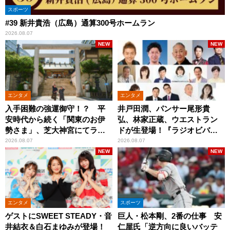
スポーツ
#39 新井貴浩（広島）通算300号ホームラン
2026.08.07
NEW
NEW
エンタメ
エンタメ
入手困難の強運御守！？ 平
井戸田潤、パンサー尾形貴
安時代から続く「関東のお伊
弘、林家正蔵、ウエストラン
勢さま」、芝大神宮にてラン
ドが生登場！『ラジオビバリ
パンプスが合格祈願！
ー昼ズ』
2026.08.07
2026.08.07
NEW
NEW
エンタメ
スポーツ
ゲストにSWEET STEADY・音
巨人・松本剛、2番の仕事 安
井結衣＆白石まゆみが登場！
仁屋氏「逆方向に良いバッテ