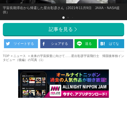
宇宙長期滞在から帰還した星出彰彦さん（2021年11月9日 JAXA・NASA提
供）
記事を見る
ツイートする
シェアする
送る
はてな
TOP
ニュース
未来の宇宙探査に向けて……星出彰彦宇宙飛行士 帰国後単独イン
タビュー（後編）の写真（1）