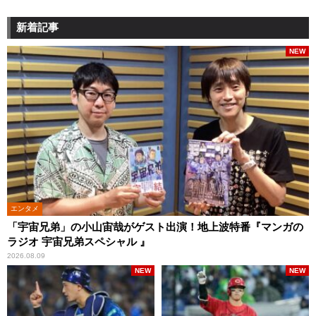
新着記事
NEW
エンタメ
「宇宙兄弟」の小山宙哉がゲスト出演！地上波特番『マンガの
ラジオ 宇宙兄弟スペシャル 』
2026.08.09
NEW
NEW