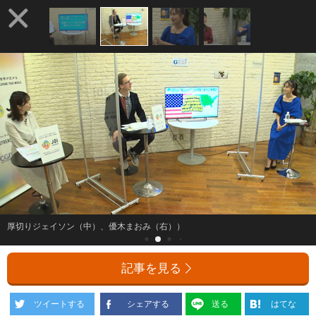
厚切りジェイソン（中）、優木まおみ（右））
記事を見る
ツイートする
シェアする
送る
はてな