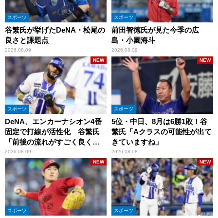
スポーツ
スポーツ
谷繁氏が挙げたDeNA・松尾の
前田智徳氏が見た今季の広
良さと課題点
島・小園海斗
2026.08.09
2026.08.09
NEW
NEW
スポーツ
スポーツ
DeNA、エンカーナシオン4番
5位・中日、8月は6勝1敗！谷
固定で打線が活性化 谷繁氏
繁氏「Aクラスの可能性が出て
「前後の流れがすごく良くな
きていますね」
りましたね」
2026.08.09
2026.08.08
NEW
NEW
スポーツ
スポーツ