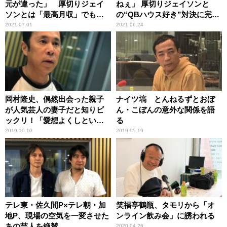
元が違った」 厚切りジェイ
ねぇ」 厚切りジェイソンと
ソンとは「最高月収」でも愕
の“QBハウス好き”対決に完
然のレベル差
敗！？
2021.07.01
2021.06.24
岡村隆史、偶然出会った親子
ナイツ塙 とんねるずとおぼ
が人気芸人の妻子だと知りビ
ん・こぼんの意外な関係を語
ックリ！「愛想よくしといて
る
良かった」
2019.10.10
2019.05.19
テレ東・佐久間P×テレ朝・加
笑福亭鶴瓶、タモリから「オ
地P、現場の空気を一変させた
ンライン飲み会」に誘われる
あの芸人を絶賛
2020.04.26