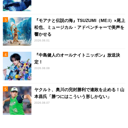
『モアナと伝説の海』TSUZUMI（ME:I）×尾上
松也、ミュージカル・アドベンチャーで美声を
響かせる
2026.08.01
『中島健人のオールナイトニッポン』放送決
定！
2026.08.08
ヤクルト、奥川の完封勝利で連敗を止める！山
本昌氏「勝つにはこういう形しかない」
2026.08.07