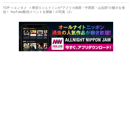
TOP
エンタメ
厚切りジェイソンが“アメリカ南部・中西部・山岳部”の魅力を発
信！ YouTube配信イベントを開催！の写真（2）