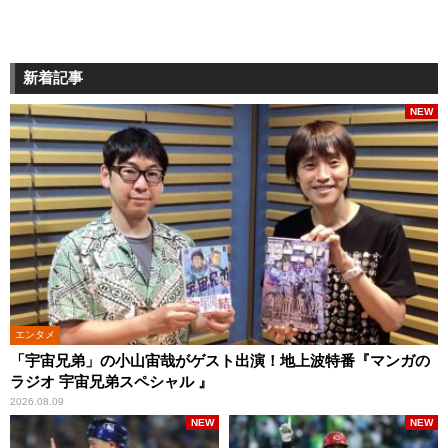
新着記事
NEW
エンタメ
「宇宙兄弟」の小山宙哉がゲスト出演！地上波特番『マンガの
ラジオ 宇宙兄弟スペシャル 』
2026.08.09
NEW
NEW