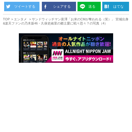
ツイートする
シェアする
送る
はてな
TOP
エンタメ
サンドウィッチマン富澤「お米のCMが奪われる（笑）」 宮城出身
&楽天ファンの乃木坂46・久保史緒里の郷土愛に戦々恐々？の写真（4）