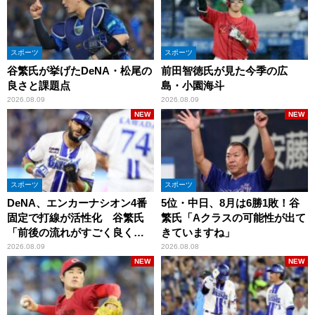
スポーツ
スポーツ
谷繁氏が挙げたDeNA・松尾の
前田智徳氏が見た今季の広
良さと課題点
島・小園海斗
2026.08.09
2026.08.09
NEW
NEW
スポーツ
スポーツ
DeNA、エンカーナシオン4番
5位・中日、8月は6勝1敗！谷
固定で打線が活性化 谷繁氏
繁氏「Aクラスの可能性が出て
「前後の流れがすごく良くな
きていますね」
りましたね」
2026.08.09
2026.08.08
NEW
NEW