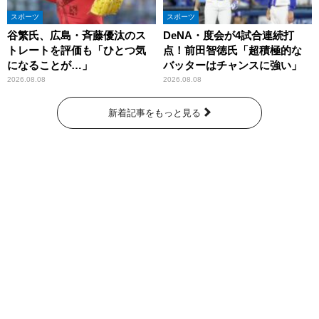
スポーツ
スポーツ
谷繁氏、広島・斉藤優汰のス
DeNA・度会が4試合連続打
トレートを評価も「ひとつ気
点！前田智徳氏「超積極的な
になることが…」
バッターはチャンスに強い」
2026.08.08
2026.08.08
新着記事をもっと見る