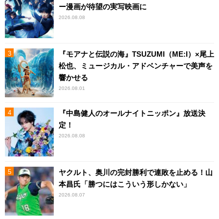
ー漫画が待望の実写映画に
2026.08.08
『モアナと伝説の海』TSUZUMI（ME:I）×尾上
松也、ミュージカル・アドベンチャーで美声を
響かせる
2026.08.01
『中島健人のオールナイトニッポン』放送決
定！
2026.08.08
ヤクルト、奥川の完封勝利で連敗を止める！山
本昌氏「勝つにはこういう形しかない」
2026.08.07