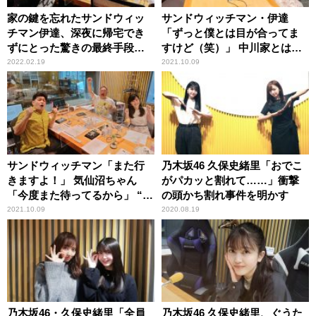
家の鍵を忘れたサンドウィッ
サンドウィッチマン・伊達
チマン伊達、深夜に帰宅でき
「ずっと僕とは目が合ってま
ずにとった驚きの最終手段
すけど（笑）」 中川家とは照
「だって入れないんだもん」
れて目が合わせられないとい
2022.02.19
2021.10.09
う女性アナの告白にツッコミ
サンドウィッチマン「また行
乃木坂46 久保史緒里「おでこ
きますよ！」 気仙沼ちゃん
がパカッと割れて……」衝撃
「今度また待ってるから」 “東
の頭かち割れ事件を明かす
北愛”トークが炸裂
2021.10.09
2020.08.19
乃木坂46・久保史緒里「全員
乃木坂46 久保史緒里、ぐうた