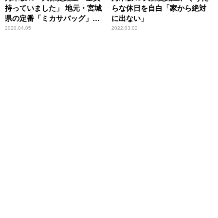
持っていました」 地元・宮城
らな休日を自白「家から絶対
県の定番「ミカサバッグ」と
に出ない」
は
2020.04.05
2022.03.02