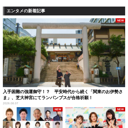
エンタメの新着記事
NEW
入手困難の強運御守！？ 平安時代から続く「関東のお伊勢さ
ま」、芝大神宮にてランパンプスが合格祈願！
2026.08.07
NEW
NEW