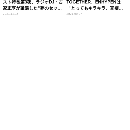
スト特番第3夜、ラジオDJ・古
TOGETHER、ENHYPENは
家正亨が厳選した“夢のセット
「とってもキラキラ、完璧な
リスト”を披露
後輩」
2021.12.15
2021.09.07