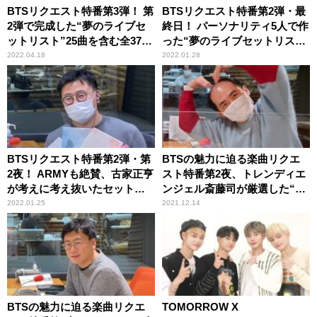
BTSリクエスト特番第3弾！ 第
BTSリクエスト特番第2弾・最
2弾で完成した“夢のライブセ
終日！ パーソナリティ5人で作
ットリスト”25曲を含む全37曲
った“夢のライブセットリス
をオンエア！
ト”が完成！
2022.04.18
2022.01.28
BTSリクエスト特番第2弾・第
BTSの魅力に迫る楽曲リクエ
2夜！ ARMYも絶賛、古家正亨
スト特番第2夜、トレンディエ
が考えに考え抜いたセットリ
ンジェル斎藤司が厳選した“夢
ストを公開！
のセットリスト”を披露
2022.01.25
2021.12.14
BTSの魅力に迫る楽曲リクエ
TOMORROW X