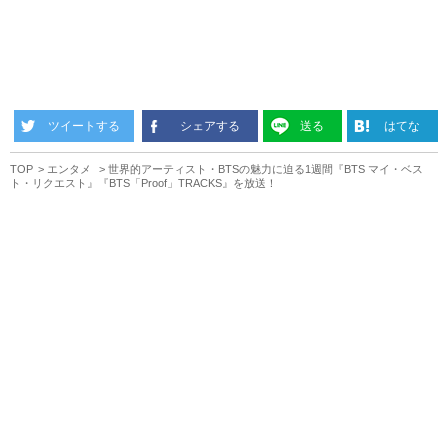
ツイートする
シェアする
送る
はてな
TOP
エンタメ
世界的アーティスト・BTSの魅力に迫る1週間『BTS マイ・ベス
ト・リクエスト』『BTS「Proof」TRACKS』を放送！