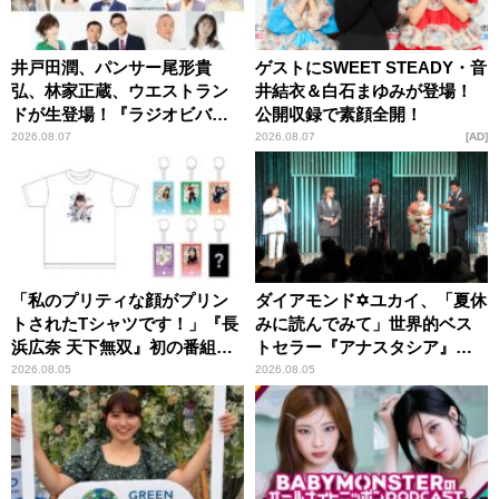
井戸田潤、パンサー尾形貴
ゲストにSWEET STEADY・音
弘、林家正蔵、ウエストラン
井結衣＆白石まゆみが登場！
ドが生登場！『ラジオビバリ
公開収録で素顔全開！
ー昼ズ』
2026.08.07
2026.08.07
AD
「私のプリティな顔がプリン
ダイアモンド✡ユカイ、「夏休
トされたTシャツです！」『長
みに読んでみて」世界的ベス
浜広奈 天下無双』初の番組グ
トセラー『アナスタシア』を
ッズ発売
紹介
2026.08.05
2026.08.05