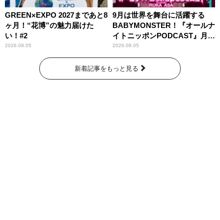
GREEN×EXPO 2027まであと8
9月は世界を舞台に活躍する
ヶ月！“花博”の魅力届けた
BABYMONSTER！『オールナ
い！#2
イトニッポンPODCAST』月替
わりパーソナリティ
2026.08.05
2026.08.05
新着記事をもっと見る