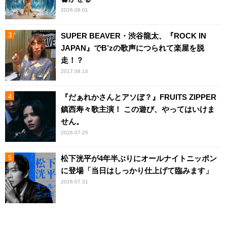
2026.08.01
SUPER BEAVER・渋谷龍太、『ROCK IN
JAPAN』でB’zの歌声につられて楽屋を脱
走！？
2017.08.14
『だぁれかさんとアソぼ？』FRUITS ZIPPER
鎮西寿々歌主演！ この遊び、やってはいけま
せん。
2026.07.25
松下洸平が4年半ぶりにオールナイトニッポン
に登場「当日はしっかり仕上げて臨みます」
2026.07.31