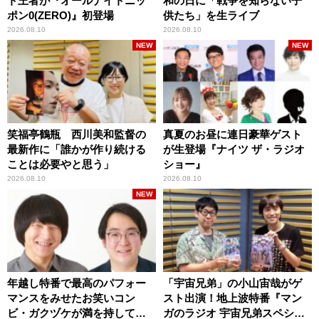
ト王者が『オールナイトニッ
和の日に「戦争を知らない子
ポン0(ZERO)』初登場
供たち」を生ライブ
2026.08.10
2026.08.10
NEW
NEW
笑福亭鶴瓶 西川美和監督の
真夏のお昼に連日豪華ゲスト
最新作に「誰かが作り続ける
が生登場『ナイツ ザ・ラジオ
ことは必要やと思う」
ショー』
2026.08.10
2026.08.10
NEW
年越し特番で最高のパフォー
「宇宙兄弟」の小山宙哉がゲ
マンスをみせたお笑いコン
スト出演！地上波特番『マン
ビ・ガクヅケが満を持して
ガのラジオ 宇宙兄弟スペシャ