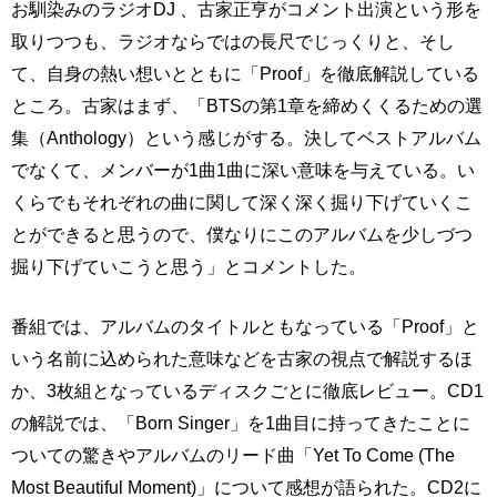
お馴染みのラジオDJ 、古家正亨がコメント出演という形を
取りつつも、ラジオならではの長尺でじっくりと、そし
て、自身の熱い想いとともに「Proof」を徹底解説している
ところ。古家はまず、「BTSの第1章を締めくくるための選
集（Anthology）という感じがする。決してベストアルバム
でなくて、メンバーが1曲1曲に深い意味を与えている。い
くらでもそれぞれの曲に関して深く深く掘り下げていくこ
とができると思うので、僕なりにこのアルバムを少しづつ
掘り下げていこうと思う」とコメントした。
番組では、アルバムのタイトルともなっている「Proof」と
いう名前に込められた意味などを古家の視点で解説するほ
か、3枚組となっているディスクごとに徹底レビュー。CD1
の解説では、「Born Singer」を1曲目に持ってきたことに
ついての驚きやアルバムのリード曲「Yet To Come (The
Most Beautiful Moment)」について感想が語られた。CD2に