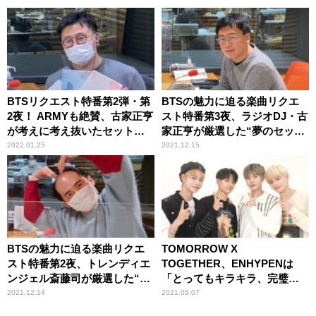
BTSリクエスト特番第2弾・第
BTSの魅力に迫る楽曲リクエ
2夜！ ARMYも絶賛、古家正亨
スト特番第3夜、ラジオDJ・古
が考えに考え抜いたセットリ
家正亨が厳選した“夢のセット
ストを公開！
リスト”を披露
2022.01.25
2021.12.15
BTSの魅力に迫る楽曲リクエ
TOMORROW X
スト特番第2夜、トレンディエ
TOGETHER、ENHYPENは
ンジェル斎藤司が厳選した“夢
「とってもキラキラ、完璧な
のセットリスト”を披露
後輩」
2021.12.14
2021.09.07