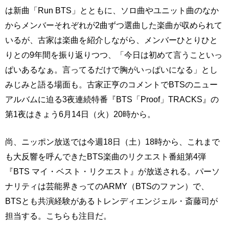
は新曲「Run BTS」とともに、ソロ曲やユニット曲のなか
からメンバーそれぞれが2曲ずつ選曲した楽曲が収められて
いるが、古家は楽曲を紹介しながら、メンバーひとりひと
りとの9年間を振り返りつつ、「今日は初めて言うこといっ
ぱいあるなぁ。言ってるだけで胸がいっぱいになる」とし
みじみと語る場面も。古家正亨のコメントでBTSのニュー
アルバムに迫る3夜連続特番『BTS「Proof」TRACKS』の
第1夜はきょう6月14日（火）20時から。
尚、ニッポン放送では今週18日（土）18時から、これまで
も大反響を呼んできたBTS楽曲のリクエスト番組第4弾
『BTS マイ・ベスト・リクエスト』が放送される。パーソ
ナリティは芸能界きってのARMY（BTSのファン）で、
BTSとも共演経験があるトレンディエンジェル・斎藤司が
担当する。こちらも注目だ。