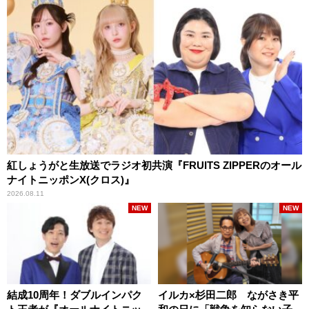
紅しょうがと生放送でラジオ初共演『FRUITS ZIPPERのオール
ナイトニッポンX(クロス)』
2026.08.11
NEW
NEW
結成10周年！ダブルインパク
イルカ×杉田二郎 ながさき平