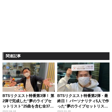
関連記事
BTSリクエスト特番第3弾！ 第
BTSリクエスト特番第2弾・最
2弾で完成した“夢のライブセ
終日！ パーソナリティ5人で作
ットリスト”25曲を含む全37曲
った“夢のライブセットリス
をオンエア！
ト”が完成！
2022.04.18
2022.01.28