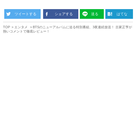
ツイートする
シェアする
送る
はてな
TOP
エンタメ
BTSのニューアルバムに迫る特別番組、3夜連続放送！ 古家正亨が
熱いコメントで徹底レビュー！