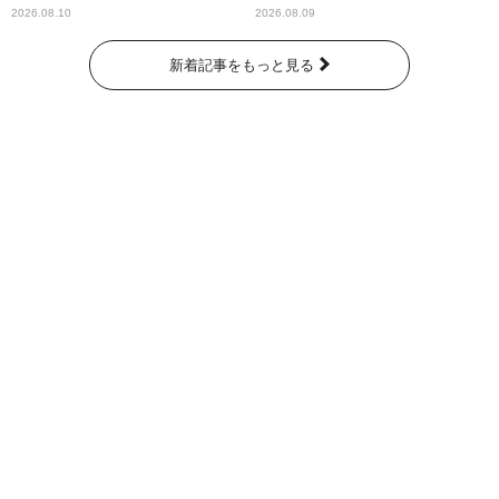
『オールナイトニッポン
ル 』
2026.08.10
2026.08.09
0(ZERO)』に登場！
新着記事をもっと見る