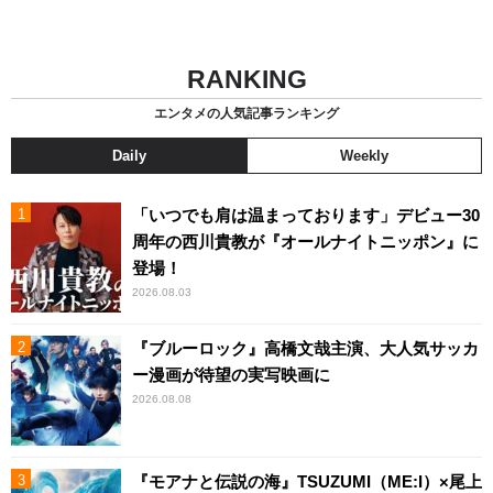
RANKING
エンタメの人気記事ランキング
Daily
Weekly
「いつでも肩は温まっております」デビュー30
周年の西川貴教が『オールナイトニッポン』に
登場！
2026.08.03
『ブルーロック』高橋文哉主演、大人気サッカ
ー漫画が待望の実写映画に
2026.08.08
『モアナと伝説の海』TSUZUMI（ME:I）×尾上