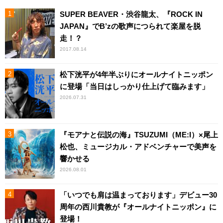
SUPER BEAVER・渋谷龍太、『ROCK IN
JAPAN』でB’zの歌声につられて楽屋を脱
走！？
2017.08.14
松下洸平が4年半ぶりにオールナイトニッポン
に登場「当日はしっかり仕上げて臨みます」
2026.07.31
『モアナと伝説の海』TSUZUMI（ME:I）×尾上
松也、ミュージカル・アドベンチャーで美声を
響かせる
2026.08.01
「いつでも肩は温まっております」デビュー30
周年の西川貴教が『オールナイトニッポン』に
登場！