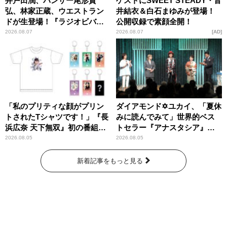
井戸田潤、パンサー尾形貴
ゲストにSWEET STEADY・音
弘、林家正蔵、ウエストラン
井結衣＆白石まゆみが登場！
ドが生登場！『ラジオビバリ
公開収録で素顔全開！
ー昼ズ』
2026.08.07
2026.08.07
AD
「私のプリティな顔がプリン
ダイアモンド✡ユカイ、「夏休
トされたTシャツです！」『長
みに読んでみて」世界的ベス
浜広奈 天下無双』初の番組グ
トセラー『アナスタシア』を
ッズ発売
紹介
2026.08.05
2026.08.05
新着記事をもっと見る