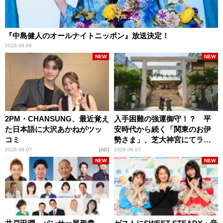
『中島健人のオールナイトニッポン』放送決定！
2026.08.08
NEW
NEW
2PM・CHANSUNG、最近覚え
入手困難の強運御守！？ 平
た日本語に大沢あかねがツッ
安時代から続く「関東のお伊
コミ
勢さま」、芝大神宮にてラン
パンプスが合格祈願！
2026.08.07
AD
2026.08.07
NEW
NEW