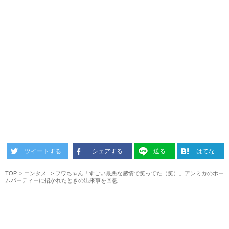
ツイートする
シェアする
送る
はてな
TOP
エンタメ
フワちゃん「すごい最悪な感情で笑ってた（笑）」アンミカのホー
ムパーティーに招かれたときの出来事を回想