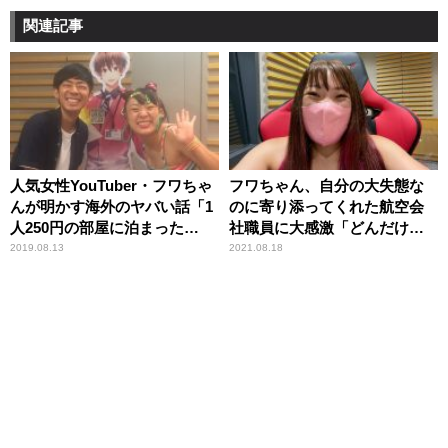
関連記事
人気女性YouTuber・フワちゃ
フワちゃん、自分の大失態な
んが明かす海外のヤバい話「1
のに寄り添ってくれた航空会
人250円の部屋に泊まった
社職員に大感激「どんだけ女
ら……」
神やねん！」
2019.08.13
2021.08.18