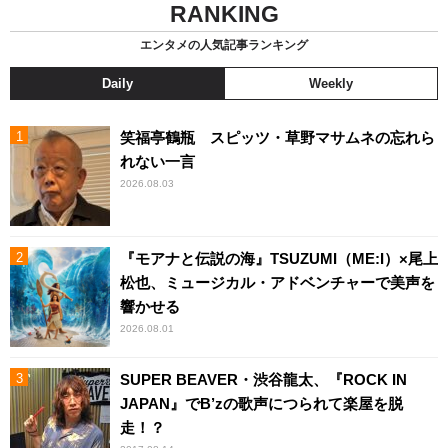
RANKING
エンタメの人気記事ランキング
Daily
Weekly
笑福亭鶴瓶 スピッツ・草野マサムネの忘れら
れない一言
2026.08.03
『モアナと伝説の海』TSUZUMI（ME:I）×尾上
松也、ミュージカル・アドベンチャーで美声を
響かせる
2026.08.01
SUPER BEAVER・渋谷龍太、『ROCK IN
JAPAN』でB’zの歌声につられて楽屋を脱
走！？