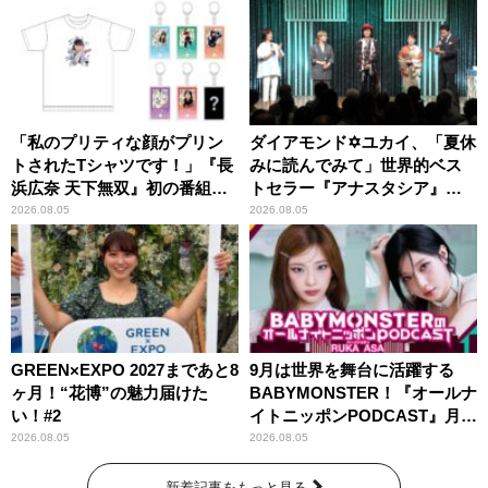
「私のプリティな顔がプリン
ダイアモンド✡ユカイ、「夏休
トされたTシャツです！」『長
みに読んでみて」世界的ベス
浜広奈 天下無双』初の番組グ
トセラー『アナスタシア』を
ッズ発売
紹介
2026.08.05
2026.08.05
GREEN×EXPO 2027まであと8
9月は世界を舞台に活躍する
ヶ月！“花博”の魅力届けた
BABYMONSTER！『オールナ
い！#2
イトニッポンPODCAST』月替
わりパーソナリティ
2026.08.05
2026.08.05
新着記事をもっと見る