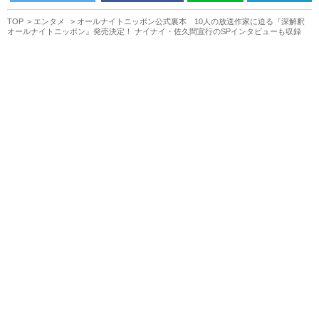
TOP
エンタメ
オールナイトニッポン公式裏本 10人の放送作家に迫る『深解釈
オールナイトニッポン』発売決定！ ナイナイ・佐久間宣行のSPインタビューも収録