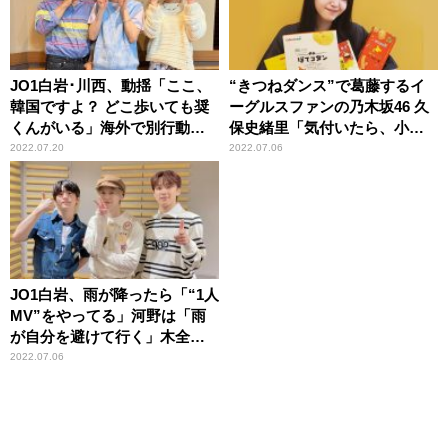
JO1白岩･川西、動揺「ここ、
“きつねダンス”で葛藤するイ
韓国ですよ？ どこ歩いても奨
ーグルスファンの乃木坂46 久
くんがいる」海外で別行動し
保史緒里「気付いたら、小指
ても與那城奨と遭遇
と人差し指が立っているか
2022.07.20
2022.07.06
も」
JO1白岩、雨が降ったら「“1人
MV”をやってる」河野は「雨
が自分を避けて行く」木全は
「避ける」
2022.07.06