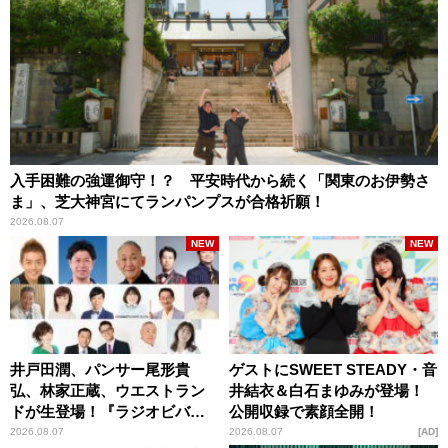
入手困難の強運御守！？ 平安時代から続く「関東のお伊勢さ
ま」、芝大神宮にてランパンプスが合格祈願！
2026.08.07
NEW
NEW
井戸田潤、パンサー尾形貴
ゲストにSWEET STEADY・音
弘、林家正蔵、ウエストラン
井結衣＆白石まゆみが登場！
ドが生登場！『ラジオビバリ
公開収録で素顔全開！
ー昼ズ』
2026.08.07
2026.08.07
AD