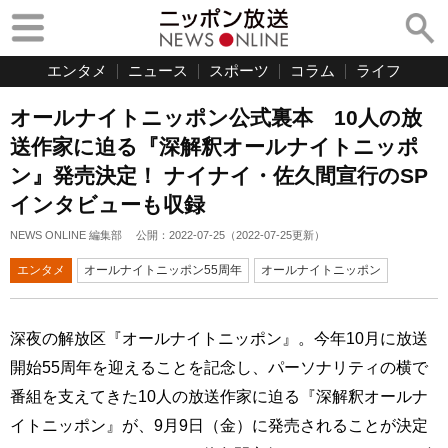
エンタメ
ニュース
スポーツ
コラム
ライフ
オールナイトニッポン公式裏本 10人の放
送作家に迫る『深解釈オールナイトニッポ
ン』発売決定！ ナイナイ・佐久間宣行のSP
インタビューも収録
NEWS ONLINE 編集部
公開：
2022-07-25
（
2022-07-25
更新）
エンタメ
オールナイトニッポン55周年
オールナイトニッポン
深夜の解放区『オールナイトニッポン』。今年10月に放送
開始55周年を迎えることを記念し、パーソナリティの横で
番組を支えてきた10人の放送作家に迫る『深解釈オールナ
イトニッポン』が、9月9日（金）に発売されることが決定