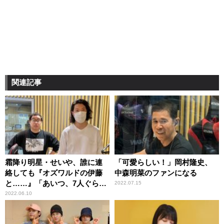
関連記事
霜降り明星・せいや、誰に連
「可愛らしい！」岡村隆史、
絡しても『オズワルドの伊藤
中森明菜のファンになる
と……』「あいつ、7人ぐらい
2022.07.15
おる！」
2022.06.10