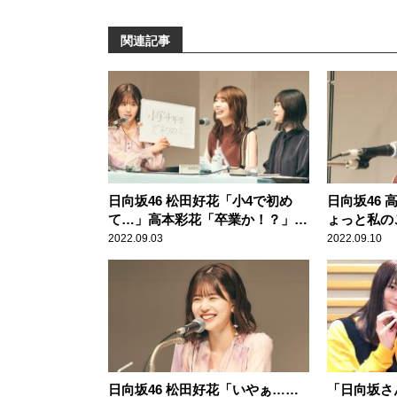
関連記事
日向坂46 松田好花「小4で初め
日向坂46
て…」高本彩花「卒業か！？」髙
ょっと私の
橋未来虹「初デート！」 どこに
山口陽世の
2022.09.03
2022.09.10
も出してない新情報を続々公開の
らえずショ
『日向坂46松田好花の日向坂高校
放送部』公開収録イベントレポー
ト＜前編＞到着！
日向坂46 松田好花「いやぁ……
「日向坂さ