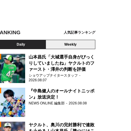
ANKING
人気記事ランキング
Daily
Weekly
山本昌氏「大城選手自身がびっく
りしていましたね」ヤクルトのフ
ァースト・澤井の判断を評価
N
ショウアップナイタースタッフ
2026.08.07
46 髙橋未来虹
『中島健人のオールナイトニッポ
ン』放送決定！
NEWS ONLINE 編集部
2026.08.08
ヤクルト、奥川の完封勝利で連敗
を止める！山本昌氏「勝つにはこ