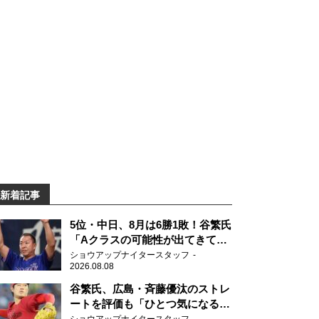
新着記事
5位・中日、8月は6勝1敗！谷繁氏
「Aクラスの可能性が出てきてい
ますね」
ショウアップナイタースタッフ
2026.08.08
谷繁氏、広島・斉藤優汰のストレ
ートを評価も「ひとつ気になるこ
とが…」