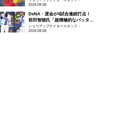
ショウアップナイタースタッフ
2026.08.08
DeNA・度会が4試合連続打点！
前田智徳氏「超積極的なバッター
はチャンスに強い」
ショウアップナイタースタッフ
2026.08.08