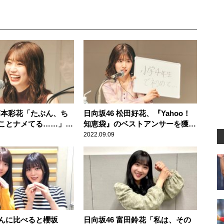
 高本彩花「たぶん、ち
日向坂46 松田好花、『Yahoo！
ことナメてる……」
知恵袋』のベストアンサーを獲得
家に自分だけ入れても
したことを告白「結構得意分野の
2022.09.09
ック
質問だったので」
んに比べると櫻坂
日向坂46 富田鈴花「私は、その