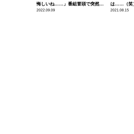
悔しいね……」番組冒頭で突然切
は……（笑
り出した言葉の理由を明かす
け対策の違
2022.09.09
2021.08.15
＆尾関梨香