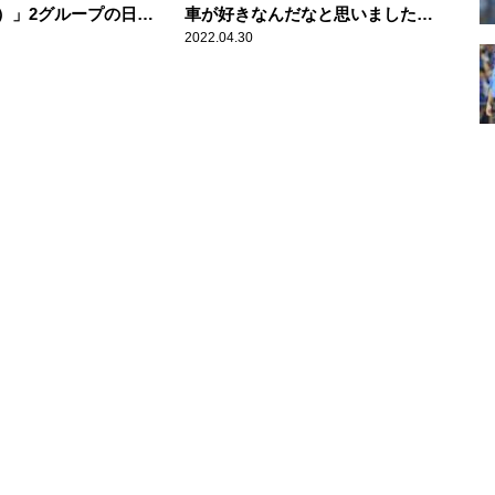
）」2グループの日焼
車が好きなんだなと思いました」
いを櫻坂46 田村保乃
高速道路でよく目につく車種を明
2022.04.30
が振り返る
かす