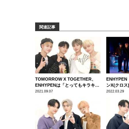
関連記事
TOMORROW X TOGETHER、
ENHYPE
ENHYPENは「とってもキラキ
ンX(クロス
ラ、完璧な後輩」
【まとめ記
2021.09.07
2022.03.29