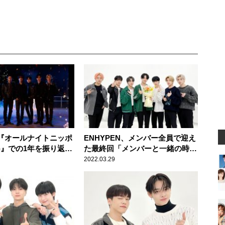
N『オールナイトニッポ
ENHYPEN、メンバー全員で迎え
)』での1年を振り返る
た最終回「メンバーと一緒の時間
事】
を過ごせたことが本当に楽しかっ
2022.03.29
た」