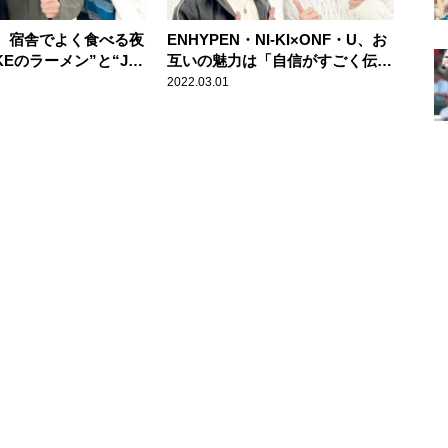
N、宿舎でよく食べる夜
ENHYPEN・NI-KI×ONF・U、お
KEのラーメン”と“JAY
互いの魅力は「自信がすごく伝わ
んぽん”
ってくる」「曲の中毒性が強い」
2022.03.01