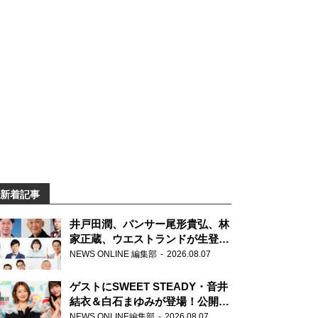
新着記事
井戸田潤、パンサー尾形貴弘、林
家正蔵、ウエストランドが生登
場！『ラジオビバリー昼ズ』
NEWS ONLINE 編集部
2026.08.07
ゲストにSWEET STEADY・音井
結衣＆白石まゆみが登場！公開収
録で素顔全開！
NEWS ONLINE編集部
2026.08.07