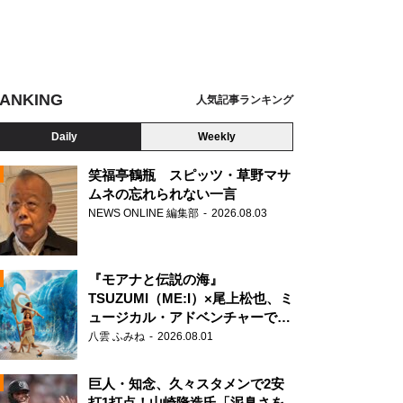
ANKING
人気記事ランキング
Daily
Weekly
笑福亭鶴瓶 スピッツ・草野マサ
ムネの忘れられない一言
NEWS ONLINE 編集部
2026.08.03
N
『モアナと伝説の海』
TSUZUMI（ME:I）×尾上松也、ミ
ュージカル・アドベンチャーで美
声を響かせる
八雲 ふみね
2026.08.01
巨人・知念、久々スタメンで2安
打1打点！山崎隆造氏「泥臭さを