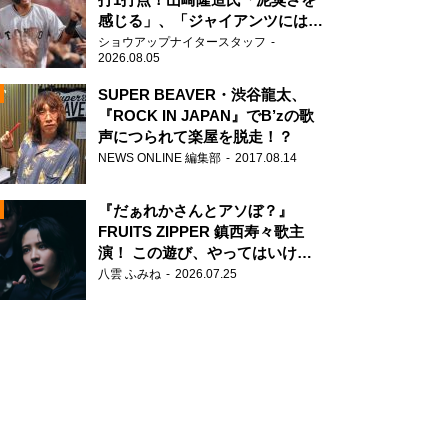
感じる」、「ジャイアンツには少
ないタイプ」
ショウアップナイタースタッフ
2026.08.05
SUPER BEAVER・渋谷龍太、
『ROCK IN JAPAN』でB’zの歌
声につられて楽屋を脱走！？
N
NEWS ONLINE 編集部
2017.08.14
AD
『だぁれかさんとアソぼ？』
FRUITS ZIPPER 鎮西寿々歌主
演！ この遊び、やってはいけま
せん。
八雲 ふみね
2026.07.25
2