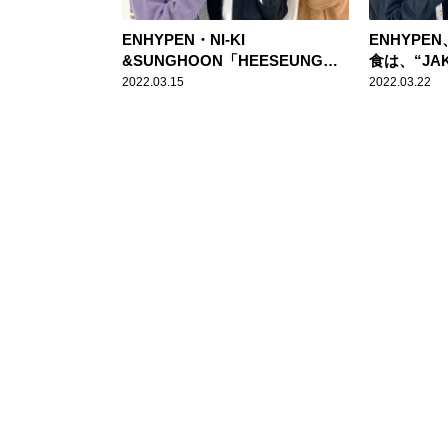
ENHYPEN・NI-KI
ENHYPE
&SUNGHOON「HEESEUNGさ
食は、“JA
んがうらやましい」宿舎の部屋割
の長崎ちゃ
2022.03.15
2022.03.22
りに本音がポロリ