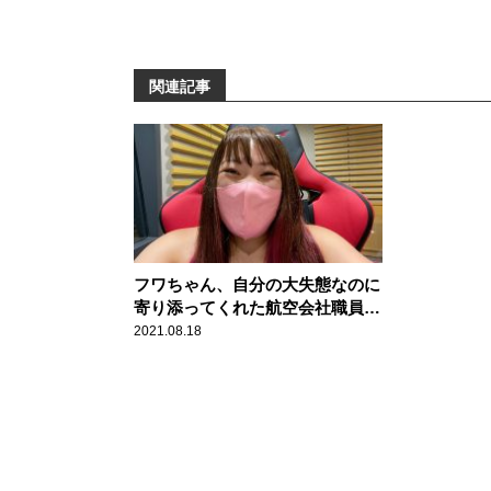
関連記事
フワちゃん、自分の大失態なのに
寄り添ってくれた航空会社職員に
大感激「どんだけ女神やねん！」
2021.08.18