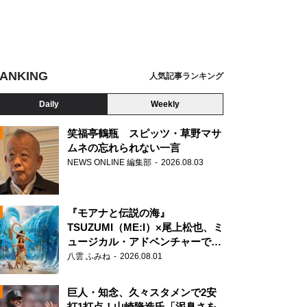
ANKING
人気記事ランキング
Daily
Weekly
笑福亭鶴瓶 スピッツ・草野マサ
ムネの忘れられない一言
NEWS ONLINE 編集部
2026.08.03
N
『モアナと伝説の海』
TSUZUMI（ME:I）×尾上松也、ミ
ュージカル・アドベンチャーで美
声を響かせる
八雲 ふみね
2026.08.01
巨人・知念、久々スタメンで2安
打1打点！山崎隆造氏「泥臭さを