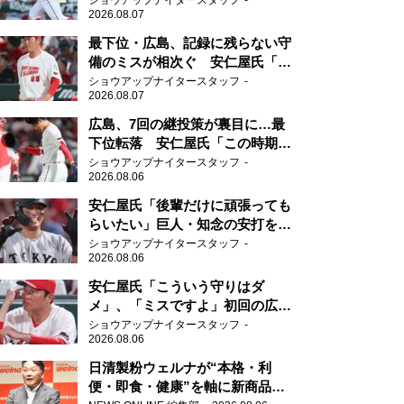
ショウアップナイタースタッフ
2026.08.07
最下位・広島、記録に残らない守
備のミスが相次ぐ 安仁屋氏「最
近守りのミスが多い」
ショウアップナイタースタッフ
2026.08.07
広島、7回の継投策が裏目に…最
下位転落 安仁屋氏「この時期に
来て勉強はない」
ショウアップナイタースタッフ
2026.08.06
安仁屋氏「後輩だけに頑張っても
らいたい」巨人・知念の安打を喜
ぶ
ショウアップナイタースタッフ
2026.08.06
安仁屋氏「こういう守りはダ
メ」、「ミスですよ」初回の広島
の守備に苦言
ショウアップナイタースタッフ
2026.08.06
日清製粉ウェルナが“本格・利
便・即食・健康”を軸に新商品を