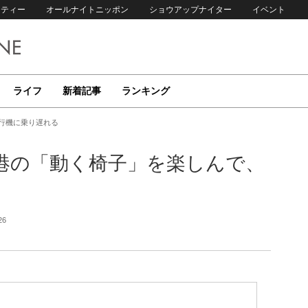
リティー
オールナイトニッポン
ショウアップナイター
イベント
ライフ
新着記事
ランキング
行機に乗り遅れる
港の「動く椅子」を楽しんで、
26