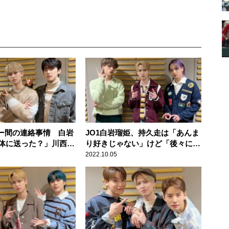
バー間の連絡事情 白岩
JO1白岩瑠姫、持久走は「あんま
体に送った？」川西
り好きじゃない」けど「後々にち
かったのかも」河野
ょっと気持ちが入っちゃう」
2022.10.05
喋りたいっていう感じ