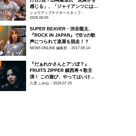
感じる」、「ジャイアンツには少
ないタイプ」
ショウアップナイタースタッフ
2026.08.05
SUPER BEAVER・渋谷龍太、
『ROCK IN JAPAN』でB’zの歌
声につられて楽屋を脱走！？
N
NEWS ONLINE 編集部
2017.08.14
AD
『だぁれかさんとアソぼ？』
FRUITS ZIPPER 鎮西寿々歌主
演！ この遊び、やってはいけま
せん。
八雲 ふみね
2026.07.25
2
・金城碧海