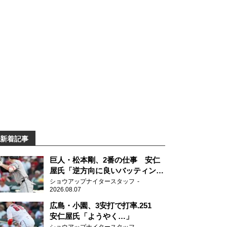
新着記事
巨人・松本剛、2番の仕事 安仁
屋氏「逆方向に良いバッティン
グ」
ショウアップナイタースタッフ
2026.08.07
広島・小園、3安打で打率.251
安仁屋氏「ようやく…」