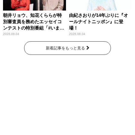
朝井リョウ、知花くららが特
由紀さおりが14年ぶりに『オ
別審査員を務めたエッセイコ
ールナイトニッポン』に登
ンテストの特別番組「#いまあ
場！
なたに伝えたいこと」
2026.08.04
2026.08.04
新着記事をもっと見る