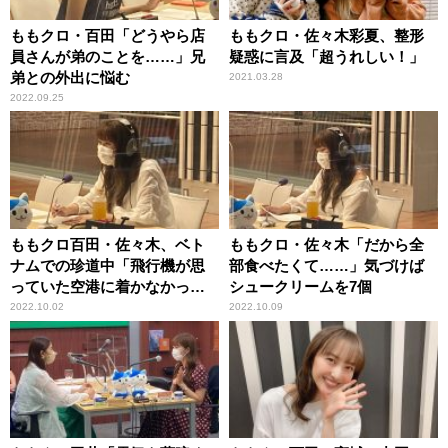
ももクロ・百田「どうやら店
ももクロ・佐々木彩夏、整形
員さんが弟のことを……」兄
疑惑に言及「超うれしい！」
弟との外出に悩む
2021.03.28
2022.09.25
ももクロ百田・佐々木、ベト
ももクロ・佐々木「だから全
ナムでの珍道中「飛行機が思
部食べたくて……」気づけば
っていた空港に着かなかっ
シュークリームを7個
た」
2022.10.02
2022.10.09