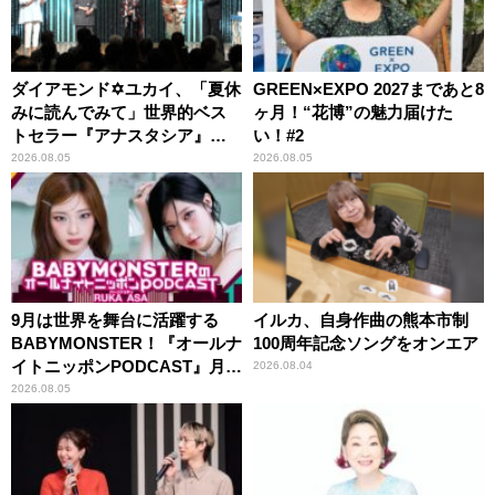
ダイアモンド✡ユカイ、「夏休
GREEN×EXPO 2027まであと8
みに読んでみて」世界的ベス
ヶ月！“花博”の魅力届けた
トセラー『アナスタシア』を
い！#2
紹介
2026.08.05
2026.08.05
9月は世界を舞台に活躍する
イルカ、自身作曲の熊本市制
BABYMONSTER！『オールナ
100周年記念ソングをオンエア
イトニッポンPODCAST』月替
2026.08.04
わりパーソナリティ
2026.08.05