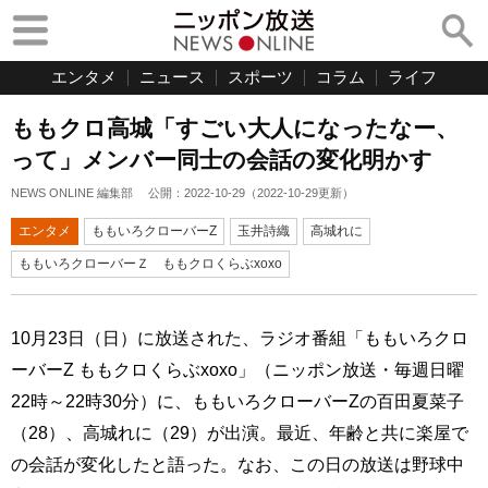
エンタメ
ニュース
スポーツ
コラム
ライフ
ももクロ高城「すごい大人になったなー、
って」メンバー同士の会話の変化明かす
NEWS ONLINE 編集部
公開：
2022-10-29
（
2022-10-29
更新）
エンタメ
ももいろクローバーZ
玉井詩織
高城れに
ももいろクローバーＺ ももクロくらぶxoxo
10月23日（日）に放送された、ラジオ番組「ももいろクロ
ーバーZ ももクロくらぶxoxo」（ニッポン放送・毎週日曜
22時～22時30分）に、ももいろクローバーZの百田夏菜子
（28）、高城れに（29）が出演。最近、年齢と共に楽屋で
の会話が変化したと語った。なお、この日の放送は野球中