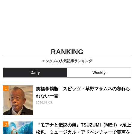
RANKING
エンタメの人気記事ランキング
Daily
Weekly
笑福亭鶴瓶 スピッツ・草野マサムネの忘れら
れない一言
2026.08.03
『モアナと伝説の海』TSUZUMI（ME:I）×尾上
松也、ミュージカル・アドベンチャーで美声を