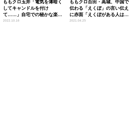
ももクロ玉井「電気を薄暗く
ももクロ百田・高城、中国で
してキャンドルを付け
伝わる「えくぼ」の言い伝え
て……」自宅での秘かな楽し
に赤面「えくぼがある人は忘
み
れられない人がいて……」
2022.10.16
2021.04.25