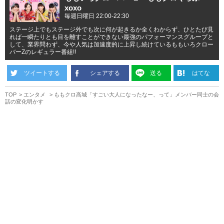
xoxo
毎週日曜日 22:00-22:30
ステージ上でもステージ外でも次に何が起きるか全くわからず、ひとたび見
れば一瞬たりとも目を離すことができない最強のパフォーマンスグループと
して、業界問わず、今や人気は加速度的に上昇し続けているももいろクロー
バーZのレギュラー番組!!
ツイートする
シェアする
送る
はてな
TOP
エンタメ
ももクロ高城「すごい大人になったなー、って」メンバー同士の会
話の変化明かす