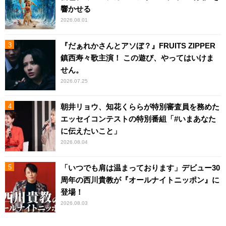
響かせる
2026.08.01
『だぁれかさんとアソぼ？』FRUITS ZIPPER
鎮西寿々歌主演！ この遊び、やってはいけま
せん。
2026.07.25
朝井リョウ、知花くららが特別審査員を務めた
エッセイコンテストの特別番組「#いまあなた
に伝えたいこと」
2026.08.04
「いつでも肩は温まっております」デビュー30
周年の西川貴教が『オールナイトニッポン』に
登場！
2026.08.03