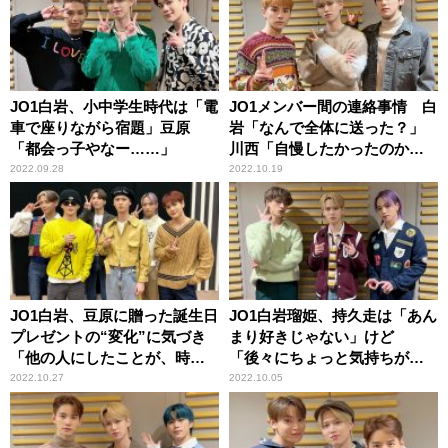
JO1白岩、小中学生時代は「電
JO1メンバー間の連絡事情 白
車で座りながら宿題」豆原
岩「なんで全体に送った？」
「都会っ子やなー……」
川西「自慢したかったのか
も」河野「みんなで喋りたい
2022.09.28
2022.10.19
っていう感じかな」
JO1白岩、豆原に贈った誕生日
JO1白岩瑠姫、持久走は「あん
プレゼントの“変化”に気づき
まり好きじゃない」けど
「他の人にしたことが、時間
「後々にちょっと気持ちが入
が経って自分の幸せに……」
っちゃう」
2022.10.27
2022.10.05