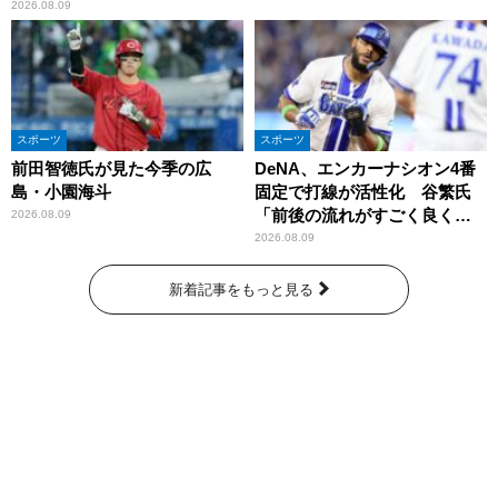
ル 』
2026.08.09
スポーツ
スポーツ
前田智徳氏が見た今季の広
DeNA、エンカーナシオン4番
島・小園海斗
固定で打線が活性化 谷繁氏
「前後の流れがすごく良くな
2026.08.09
りましたね」
2026.08.09
新着記事をもっと見る