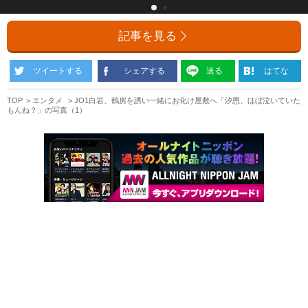
記事を見る
ツイートする
シェアする
送る
はてな
TOP
エンタメ
JO1白岩、鶴房を誘い一緒にお化け屋敷へ「汐恩、ほぼ泣いていた
もんね？」の写真（1）