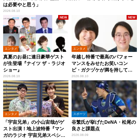
は必要やと思う」
2026.08.10
NEW
NEW
エンタメ
エンタメ
真夏のお昼に連日豪華ゲスト
年越し特番で最高のパフォー
が生登場『ナイツ ザ・ラジオ
マンスをみせたお笑いコン
ショー』
ビ・ガクヅケが満を持して
『オールナイトニッポン
2026.08.10
2026.08.10
0(ZERO)』に登場！
エンタメ
スポーツ
「宇宙兄弟」の小山宙哉がゲ
谷繁氏が挙げたDeNA・松尾の
スト出演！地上波特番『マン
良さと課題点
ガのラジオ 宇宙兄弟スペシャ
2026.08.09