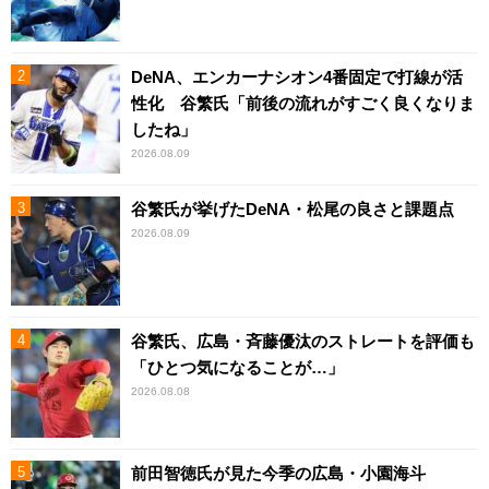
DeNA、エンカーナシオン4番固定で打線が活
性化 谷繁氏「前後の流れがすごく良くなりま
したね」
2026.08.09
谷繁氏が挙げたDeNA・松尾の良さと課題点
2026.08.09
谷繁氏、広島・斉藤優汰のストレートを評価も
「ひとつ気になることが…」
2026.08.08
前田智徳氏が見た今季の広島・小園海斗