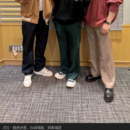
JO1・鶴房汐恩、白岩瑠姫、與那城奨