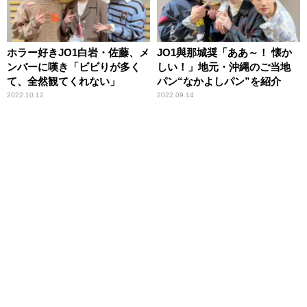
ホラー好きJO1白岩・佐藤、メ
JO1與那城奨「ああ～！ 懐か
ンバーに嘆き「ビビりが多く
しい！」地元・沖縄のご当地
て、全然観てくれない」
パン“なかよしパン”を紹介
2022.10.12
2022.09.14