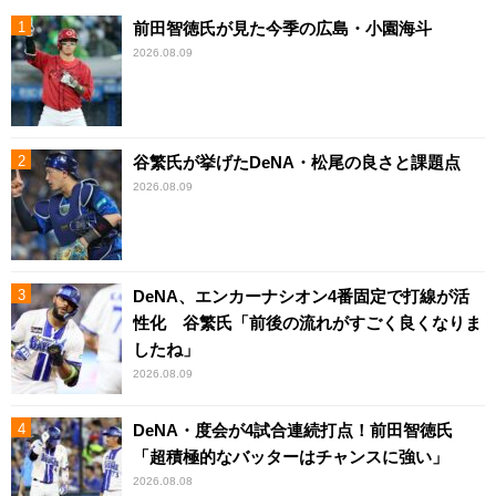
前田智徳氏が見た今季の広島・小園海斗
2026.08.09
谷繁氏が挙げたDeNA・松尾の良さと課題点
2026.08.09
DeNA、エンカーナシオン4番固定で打線が活
性化 谷繁氏「前後の流れがすごく良くなりま
したね」
2026.08.09
DeNA・度会が4試合連続打点！前田智徳氏
「超積極的なバッターはチャンスに強い」
2026.08.08