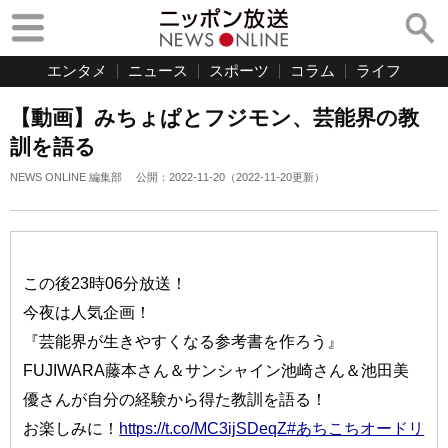
エンタメ
ニュース
スポーツ
コラム
ライフ
【動画】みちょぱとフジモン、芸能界の教
訓を語る
NEWS ONLINE 編集部
公開：
2022-11-20
（
2022-11-20
更新）
この後23時06分放送！
今夜は人気企画！
『芸能界が生きやすくなる参考書を作ろう』
FUJIWARA藤本さん＆サンシャイン池崎さん＆池田美
優さんが自分の経験から得た教訓を語る！
お楽しみに！
https://t.co/MC3ijSDeqZ
#あちこちオードリ