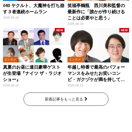
#40 ヤクルト、大魔神を打ち崩
笑福亭鶴瓶 西川美和監督の
す３者連続ホームラン
最新作に「誰かが作り続ける
ことは必要やと思う」
2026.08.10
2026.08.10
NEW
NEW
エンタメ
エンタメ
真夏のお昼に連日豪華ゲスト
年越し特番で最高のパフォー
が生登場『ナイツ ザ・ラジオ
マンスをみせたお笑いコン
ショー』
ビ・ガクヅケが満を持して
『オールナイトニッポン
2026.08.10
2026.08.10
0(ZERO)』に登場！
新着記事をもっと見る