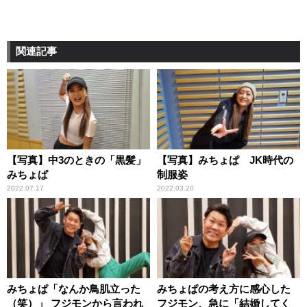
関連記事
【写真】中3のときの「黒髪」
【写真】みちょぱ JK時代の
みちょぱ
制服姿
2022.07.17
2022.03.20
みちょぱ「なんか鳥肌立った
みちょぱの考え方に感心した
（笑）」 フジモンから言われ
フジモン、急に「結婚してく