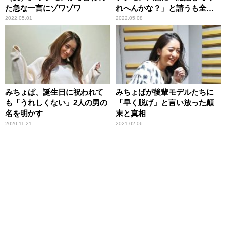
た急な一言にゾワゾワ
れへんかな？」と請うも全力
拒否される
2022.05.01
2022.05.08
みちょぱ、誕生日に祝われて
みちょぱが後輩モデルたちに
も「うれしくない」2人の男の
「早く脱げ」と言い放った顛
名を明かす
末と真相
2020.11.21
2021.02.06