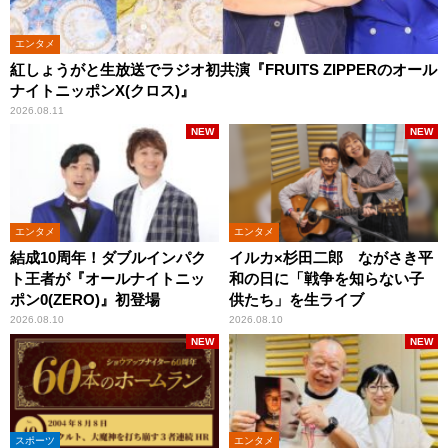
エンタメ
紅しょうがと生放送でラジオ初共演『FRUITS ZIPPERのオール
ナイトニッポンX(クロス)』
2026.08.11
NEW
NEW
エンタメ
エンタメ
結成10周年！ダブルインパク
イルカ×杉田二郎 ながさき平
ト王者が『オールナイトニッ
和の日に「戦争を知らない子
ポン0(ZERO)』初登場
供たち」を生ライブ
2026.08.10
2026.08.10
NEW
NEW
スポーツ
エンタメ