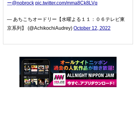
ー
@nobrock
pic.twitter.com/mma8Ck8LVq
— あちこちオードリー【水曜よる１１：０６テレビ東
京系列】 (@AchikochiAudrey)
October 12, 2022