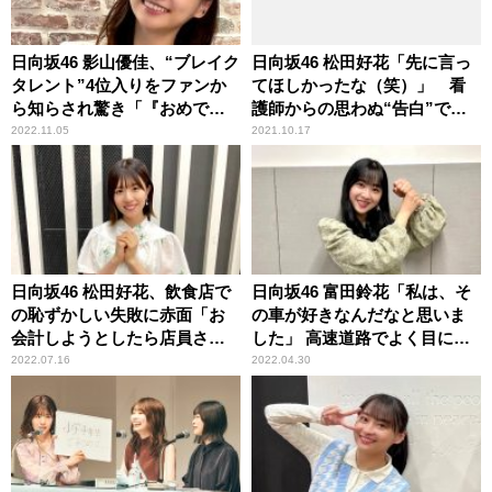
日向坂46 影山優佳、“ブレイク
日向坂46 松田好花「先に言っ
タレント”4位入りをファンか
てほしかったな（笑）」 看
ら知らされ驚き「『おめでと
護師からの思わぬ“告白”で頭
う』っていっぱい来たの」
が真っ白になった顛末を明か
2022.11.05
2021.10.17
す
日向坂46 松田好花、飲食店で
日向坂46 富田鈴花「私は、そ
の恥ずかしい失敗に赤面「お
の車が好きなんだなと思いま
会計しようとしたら店員さん
した」 高速道路でよく目につ
が……」
く車種を明かす
2022.07.16
2022.04.30