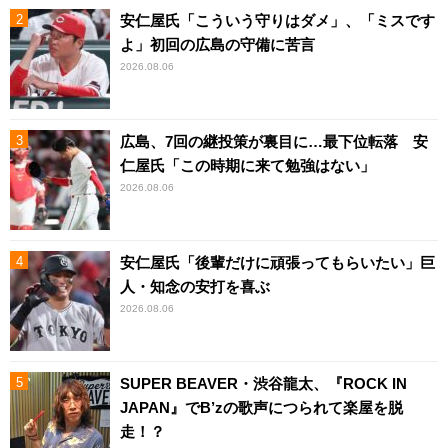
安仁屋氏「こういう守りはダメ」、「ミスです
よ」初回の広島の守備に苦言
2026.08.06
広島、7回の継投策が裏目に…最下位転落 安
仁屋氏「この時期に来て勉強はない」
2026.08.06
安仁屋氏「後輩だけに頑張ってもらいたい」巨
人・知念の安打を喜ぶ
2026.08.06
SUPER BEAVER・渋谷龍太、『ROCK IN
JAPAN』でB’zの歌声につられて楽屋を脱
走！？