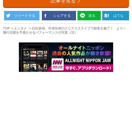
記事を見る
ツイートする
シェアする
送る
はてな
TOP
エンタメ
日向坂46、年末恒例のクリスマスライブで観客を魅了！ より一
層の活躍を予感させるパフォーマンスの写真（31）