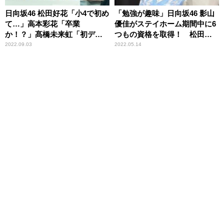
日向坂46 松田好花「小4で初め
「勉強が趣味」日向坂46 影山
て…」高本彩花「卒業
優佳がステイホーム期間中に6
か！？」髙橋未来虹「初デー
つもの資格を取得！ 松田好
ト！」 どこにも出してない
花も仰天
2022.09.03
2022.05.14
新情報を続々公開の『日向坂
46松田好花の日向坂高校放送
部』公開収録イベントレポー
ト＜前編＞到着！