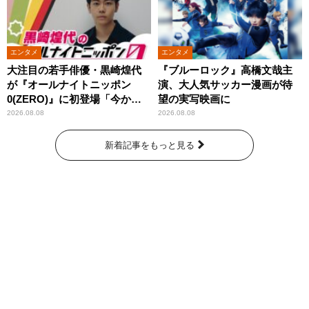
エンタメ
エンタメ
大注目の若手俳優・黒崎煌代
『ブルーロック』高橋文哉主
が『オールナイトニッポン
演、大人気サッカー漫画が待
0(ZERO)』に初登場「今から
望の実写映画に
とてもワクワクしておりま
2026.08.08
2026.08.08
す！」
新着記事をもっと見る