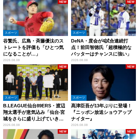
NEW
NEW
スポーツ
スポーツ
谷繁氏、広島・斉藤優汰のス
DeNA・度会が4試合連続打
トレートを評価も「ひとつ気
点！前田智徳氏「超積極的な
になることが…」
バッターはチャンスに強い」
2026.08.08
2026.08.08
NEW
NEW
スポーツ
スポーツ
B.LEAGUE仙台89ERS・渡辺
髙津臣吾が13年ぶりに登場！
翔太選手が意気込み「仙台‧宮
『ニッポン放送ショウアップ
城をさらに盛り上げていきた
ナイター』
いです」
2026.08.08
2026.08.08
NEW
NEW