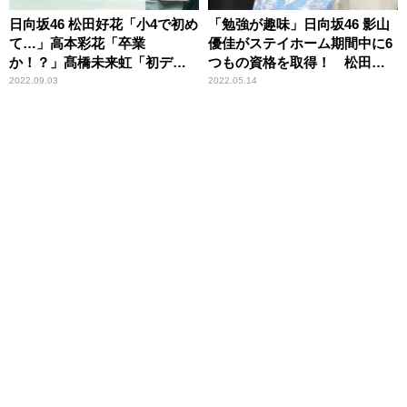
日向坂46 松田好花「小4で初め
「勉強が趣味」日向坂46 影山
て…」高本彩花「卒業
優佳がステイホーム期間中に6
か！？」髙橋未来虹「初デー
つもの資格を取得！ 松田好
ト！」 どこにも出してない
花も仰天
2022.09.03
2022.05.14
新情報を続々公開の『日向坂
46松田好花の日向坂高校放送
部』公開収録イベントレポー
ト＜前編＞到着！