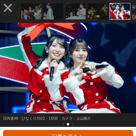
日向坂46「ひなくり2022」1日目 カメラ：上山陽介