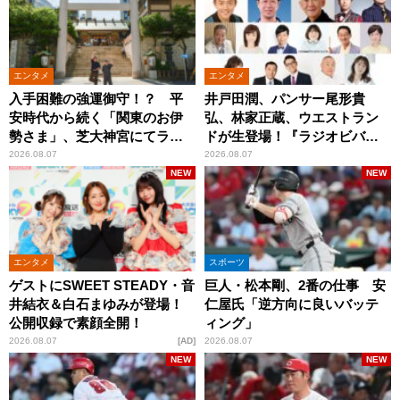
エンタメ
エンタメ
入手困難の強運御守！？ 平
井戸田潤、パンサー尾形貴
安時代から続く「関東のお伊
弘、林家正蔵、ウエストラン
勢さま」、芝大神宮にてラン
ドが生登場！『ラジオビバリ
パンプスが合格祈願！
ー昼ズ』
2026.08.07
2026.08.07
NEW
NEW
エンタメ
スポーツ
ゲストにSWEET STEADY・音
巨人・松本剛、2番の仕事 安
井結衣＆白石まゆみが登場！
仁屋氏「逆方向に良いバッテ
公開収録で素顔全開！
ィング」
2026.08.07
AD
2026.08.07
NEW
NEW