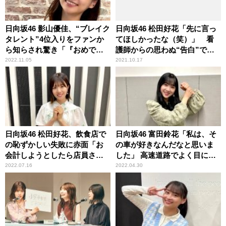
日向坂46 影山優佳、“ブレイク
日向坂46 松田好花「先に言っ
タレント”4位入りをファンか
てほしかったな（笑）」 看
ら知らされ驚き「『おめでと
護師からの思わぬ“告白”で頭
う』っていっぱい来たの」
が真っ白になった顛末を明か
2022.11.05
2021.10.17
す
日向坂46 松田好花、飲食店で
日向坂46 富田鈴花「私は、そ
の恥ずかしい失敗に赤面「お
の車が好きなんだなと思いま
会計しようとしたら店員さん
した」 高速道路でよく目につ
が……」
く車種を明かす
2022.07.16
2022.04.30