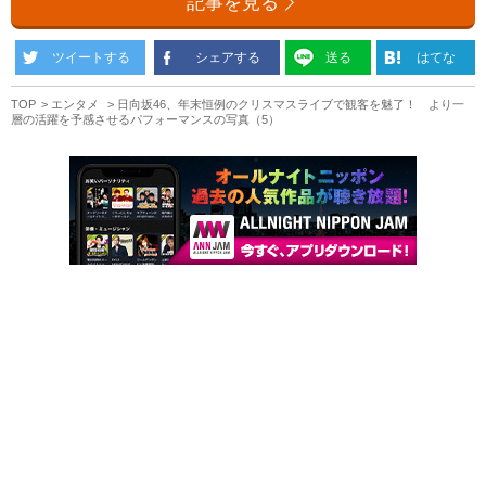
記事を見る
ツイートする
シェアする
送る
はてな
TOP
エンタメ
日向坂46、年末恒例のクリスマスライブで観客を魅了！ より一
層の活躍を予感させるパフォーマンスの写真（5）