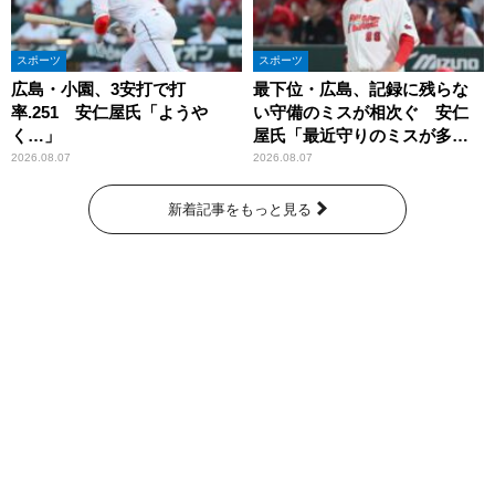
スポーツ
スポーツ
広島・小園、3安打で打
最下位・広島、記録に残らな
率.251 安仁屋氏「ようや
い守備のミスが相次ぐ 安仁
く…」
屋氏「最近守りのミスが多
い」
2026.08.07
2026.08.07
新着記事をもっと見る