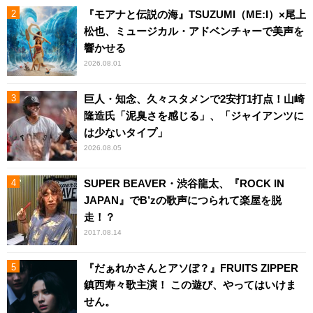
『モアナと伝説の海』TSUZUMI（ME:I）×尾上
松也、ミュージカル・アドベンチャーで美声を
響かせる
2026.08.01
巨人・知念、久々スタメンで2安打1打点！山崎
隆造氏「泥臭さを感じる」、「ジャイアンツに
は少ないタイプ」
2026.08.05
SUPER BEAVER・渋谷龍太、『ROCK IN
JAPAN』でB’zの歌声につられて楽屋を脱
走！？
2017.08.14
『だぁれかさんとアソぼ？』FRUITS ZIPPER
鎮西寿々歌主演！ この遊び、やってはいけま
せん。