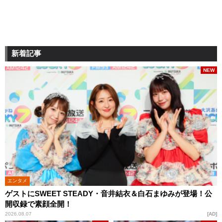
新着記事
NEW
エンタメ
ゲストにSWEET STEADY・音井結衣＆白石まゆみが登場！公
開収録で素顔全開！
2026.08.07
AD