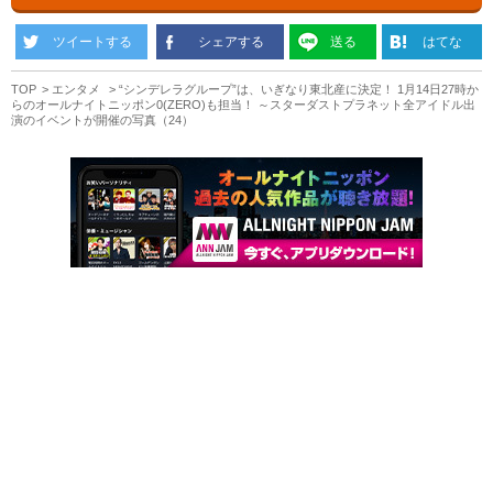
ツイートする
シェアする
送る
はてな
TOP
エンタメ
“シンデレラグループ”は、いぎなり東北産に決定！ 1月14日27時か
らのオールナイトニッポン0(ZERO)も担当！ ～スターダストプラネット全アイドル出
演のイベントが開催の写真（24）