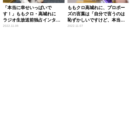
「本当に幸せいっぱいで
ももクロ高城れに、プロポー
す！」ももクロ・高城れに
ズの言葉は「自分で言うのは
ラジオ生放送前独占インタビ
恥ずかしいですけど、本当に
ュー ～日ハム・宇佐見真吾
ストレートに……」
2022.11.06
2022.11.07
との結婚をラジオで報告