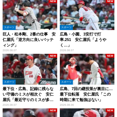
NEW
NEW
スポーツ
スポーツ
巨人・松本剛、2番の仕事 安
広島・小園、3安打で打
仁屋氏「逆方向に良いバッテ
率.251 安仁屋氏「ようや
ィング」
く…」
2026.08.07
2026.08.07
NEW
NEW
スポーツ
スポーツ
最下位・広島、記録に残らな
広島、7回の継投策が裏目に…
い守備のミスが相次ぐ 安仁
最下位転落 安仁屋氏「この
屋氏「最近守りのミスが多
時期に来て勉強はない」
い」
2026.08.07
2026.08.06
NEW
NEW