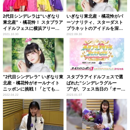
2代目シンデレラは“いぎなり
いぎなり東北産・橘花怜がパ
東北産”・橘花怜！ スタプラア
ーソナリティ、スターダスト
イドルフェスに横浜アリーナ
プラネットのアイドルを深堀
が大熱狂！
りするラジオ番組がスター
2021.10.30
2022.09.30
ト！
”2代目シンデレラ” いぎなり東
スタプラアイドルフェスで選
北産・橘花怜がオールナイト
ばれた“シンデレラグルー
ニッポンに挑戦！「とてもド
プ”が、フェス当日の「オール
キドキしています！」
ナイトニッポン0(ZERO)」を
2022.04.22
2023.01.07
担当！