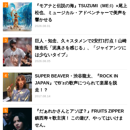
『モアナと伝説の海』TSUZUMI（ME:I）×尾上
松也、ミュージカル・アドベンチャーで美声を
響かせる
2026.08.01
巨人・知念、久々スタメンで2安打1打点！山崎
隆造氏「泥臭さを感じる」、「ジャイアンツに
は少ないタイプ」
2026.08.05
SUPER BEAVER・渋谷龍太、『ROCK IN
JAPAN』でB’zの歌声につられて楽屋を脱
走！？
2017.08.14
『だぁれかさんとアソぼ？』FRUITS ZIPPER
鎮西寿々歌主演！ この遊び、やってはいけま
せん。