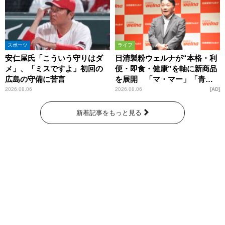
スポーツ
ライフ
安仁屋氏「こういう守りはダ
日清製粉ウェルナが“本格・利
メ」、「ミスですよ」初回の
便・即食・健康”を軸に新商品
広島の守備に苦言
を展開 「マ・マー」「青の
洞窟」ブランドを強化
2026.08.06
2026.08.06
AD
新着記事をもっと見る