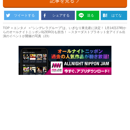
記事を見る
ツイートする
シェアする
送る
はてな
TOP
エンタメ
“シンデレラグループ”は、いぎなり東北産に決定！ 1月14日27時か
らのオールナイトニッポン0(ZERO)も担当！ ～スターダストプラネット全アイドル出
演のイベントが開催の写真（23）