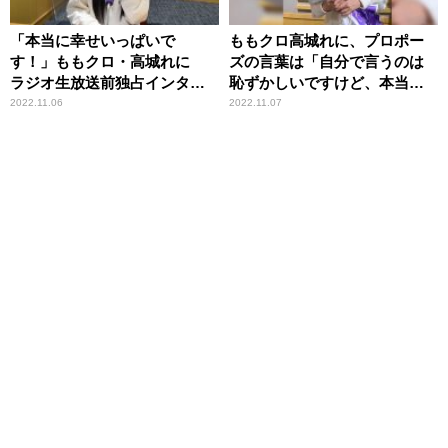
「本当に幸せいっぱいで
ももクロ高城れに、プロポー
す！」ももクロ・高城れに
ズの言葉は「自分で言うのは
ラジオ生放送前独占インタビ
恥ずかしいですけど、本当に
ュー ～日ハム・宇佐見真吾
ストレートに……」
2022.11.06
2022.11.07
との結婚をラジオで報告