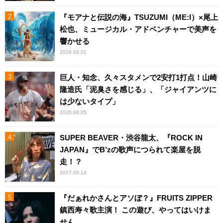
『モアナと伝説の海』TSUZUMI（ME:I）×尾上
松也、ミュージカル・アドベンチャーで美声を
響かせる
2026.08.01
巨人・知念、久々スタメンで2安打1打点！山崎
隆造氏「泥臭さを感じる」、「ジャイアンツに
は少ないタイプ」
2026.08.05
SUPER BEAVER・渋谷龍太、『ROCK IN
JAPAN』でB’zの歌声につられて楽屋を脱
走！？
2017.08.14
『だぁれかさんとアソぼ？』FRUITS ZIPPER
鎮西寿々歌主演！ この遊び、やってはいけま
せん。