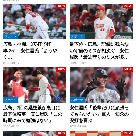
NEW
NEW
スポーツ
スポーツ
広島・小園、3安打で打
最下位・広島、記録に残らな
率.251 安仁屋氏「ようや
い守備のミスが相次ぐ 安仁
く…」
屋氏「最近守りのミスが多
い」
2026.08.07
2026.08.07
NEW
NEW
スポーツ
スポーツ
広島、7回の継投策が裏目に…
安仁屋氏「後輩だけに頑張っ
最下位転落 安仁屋氏「この
てもらいたい」巨人・知念の
時期に来て勉強はない」
安打を喜ぶ
2026.08.06
2026.08.06
NEW
NEW