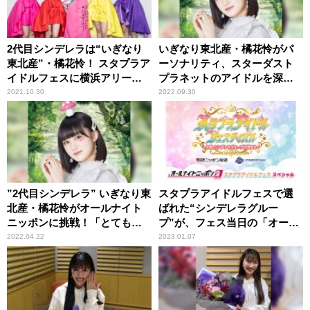
2代目シンデレラは“いぎなり
いぎなり東北産・橘花怜がパ
東北産”・橘花怜！ スタプラア
ーソナリティ、スターダスト
イドルフェスに横浜アリーナ
プラネットのアイドルを深堀
が大熱狂！
りするラジオ番組がスター
2021.10.30
2022.09.30
ト！
”2代目シンデレラ” いぎなり東
スタプラアイドルフェスで選
北産・橘花怜がオールナイト
ばれた“シンデレラグルー
ニッポンに挑戦！「とてもド
プ”が、フェス当日の「オール
キドキしています！」
ナイトニッポン0(ZERO)」を
2022.04.22
2023.01.07
担当！