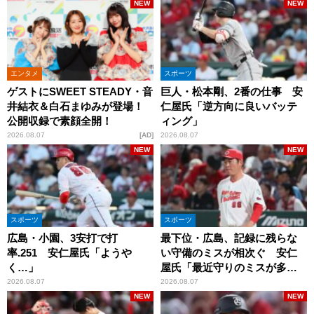
NEW
NEW
エンタメ
スポーツ
ゲストにSWEET STEADY・音
巨人・松本剛、2番の仕事 安
井結衣＆白石まゆみが登場！
仁屋氏「逆方向に良いバッテ
公開収録で素顔全開！
ィング」
2026.08.07
AD
2026.08.07
NEW
NEW
スポーツ
スポーツ
広島・小園、3安打で打
最下位・広島、記録に残らな
率.251 安仁屋氏「ようや
い守備のミスが相次ぐ 安仁
く…」
屋氏「最近守りのミスが多
い」
2026.08.07
2026.08.07
NEW
NEW