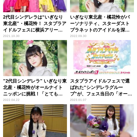
2代目シンデレラは“いぎなり
いぎなり東北産・橘花怜がパ
東北産”・橘花怜！ スタプラア
ーソナリティ、スターダスト
イドルフェスに横浜アリーナ
プラネットのアイドルを深堀
が大熱狂！
りするラジオ番組がスター
2021.10.30
2022.09.30
ト！
”2代目シンデレラ” いぎなり東
スタプラアイドルフェスで選
北産・橘花怜がオールナイト
ばれた“シンデレラグルー
ニッポンに挑戦！「とてもド
プ”が、フェス当日の「オール
キドキしています！」
ナイトニッポン0(ZERO)」を
2022.04.22
2023.01.07
担当！