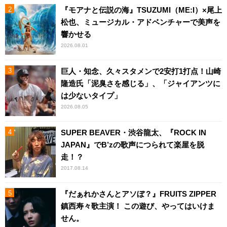
『モアナと伝説の海』TSUZUMI（ME:I）×尾上
松也、ミュージカル・アドベンチャーで美声を
響かせる
2026.08.01
巨人・知念、久々スタメンで2安打1打点！山崎
隆造氏「泥臭さを感じる」、「ジャイアンツに
は少ないタイプ」
2026.08.05
SUPER BEAVER・渋谷龍太、『ROCK IN
JAPAN』でB’zの歌声につられて楽屋を脱
走！？
2017.08.14
『だぁれかさんとアソぼ？』FRUITS ZIPPER
鎮西寿々歌主演！ この遊び、やってはいけま
せん。