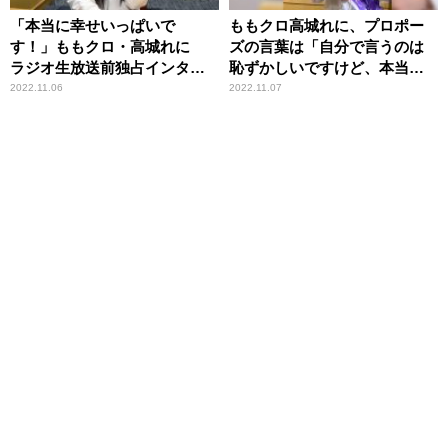
「本当に幸せいっぱいで
ももクロ高城れに、プロポー
す！」ももクロ・高城れに
ズの言葉は「自分で言うのは
ラジオ生放送前独占インタビ
恥ずかしいですけど、本当に
ュー ～日ハム・宇佐見真吾
ストレートに……」
2022.11.06
2022.11.07
との結婚をラジオで報告