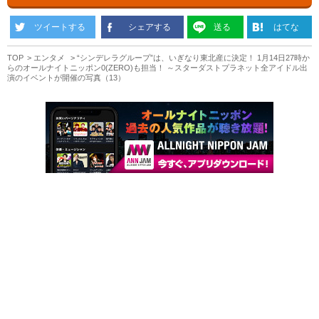
ツイートする
シェアする
送る
はてな
TOP
エンタメ
“シンデレラグループ”は、いぎなり東北産に決定！ 1月14日27時か
らのオールナイトニッポン0(ZERO)も担当！ ～スターダストプラネット全アイドル出
演のイベントが開催の写真（13）