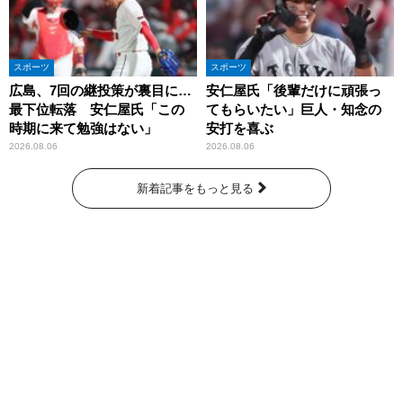
スポーツ
スポーツ
広島、7回の継投策が裏目に…
安仁屋氏「後輩だけに頑張っ
最下位転落 安仁屋氏「この
てもらいたい」巨人・知念の
時期に来て勉強はない」
安打を喜ぶ
2026.08.06
2026.08.06
新着記事をもっと見る