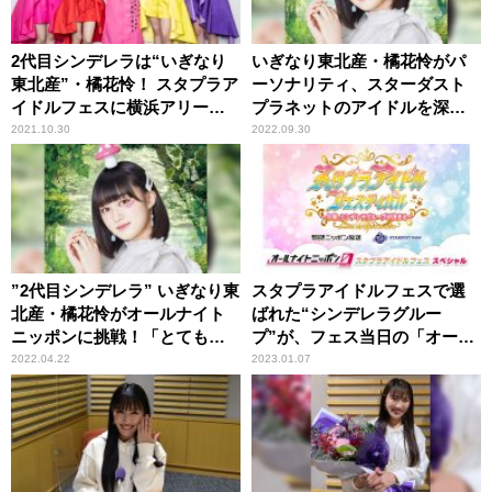
2代目シンデレラは“いぎなり
いぎなり東北産・橘花怜がパ
東北産”・橘花怜！ スタプラア
ーソナリティ、スターダスト
イドルフェスに横浜アリーナ
プラネットのアイドルを深堀
が大熱狂！
りするラジオ番組がスター
2021.10.30
2022.09.30
ト！
”2代目シンデレラ” いぎなり東
スタプラアイドルフェスで選
北産・橘花怜がオールナイト
ばれた“シンデレラグルー
ニッポンに挑戦！「とてもド
プ”が、フェス当日の「オール
キドキしています！」
ナイトニッポン0(ZERO)」を
2022.04.22
2023.01.07
担当！