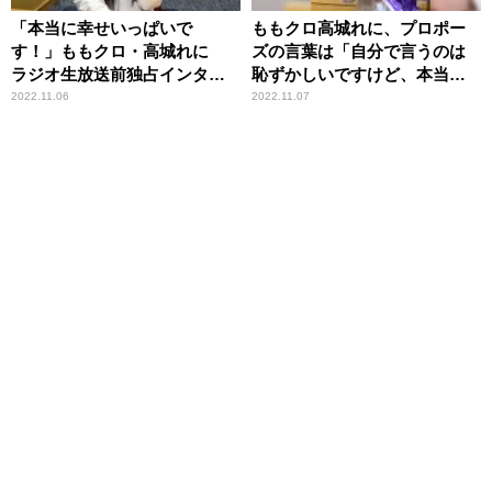
「本当に幸せいっぱいで
ももクロ高城れに、プロポー
す！」ももクロ・高城れに
ズの言葉は「自分で言うのは
ラジオ生放送前独占インタビ
恥ずかしいですけど、本当に
ュー ～日ハム・宇佐見真吾
ストレートに……」
2022.11.06
2022.11.07
との結婚をラジオで報告