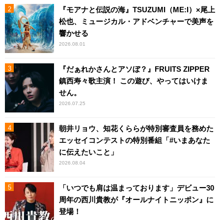
『モアナと伝説の海』TSUZUMI（ME:I）×尾上
松也、ミュージカル・アドベンチャーで美声を
響かせる
2026.08.01
『だぁれかさんとアソぼ？』FRUITS ZIPPER
鎮西寿々歌主演！ この遊び、やってはいけま
せん。
2026.07.25
朝井リョウ、知花くららが特別審査員を務めた
エッセイコンテストの特別番組「#いまあなた
に伝えたいこと」
2026.08.04
「いつでも肩は温まっております」デビュー30
周年の西川貴教が『オールナイトニッポン』に
登場！