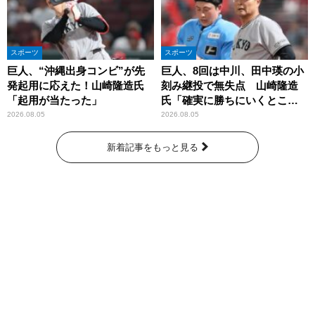
スポーツ
スポーツ
巨人、“沖縄出身コンビ”が先
巨人、8回は中川、田中瑛の小
発起用に応えた！山崎隆造氏
刻み継投で無失点 山崎隆造
「起用が当たった」
氏「確実に勝ちにいくとこ
ろ」
2026.08.05
2026.08.05
新着記事をもっと見る