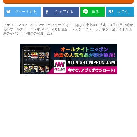
ツイートする
シェアする
送る
はてな
TOP
エンタメ
“シンデレラグループ”は、いぎなり東北産に決定！ 1月14日27時か
らのオールナイトニッポン0(ZERO)も担当！ ～スターダストプラネット全アイドル出
演のイベントが開催の写真（28）