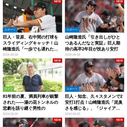
NEW
NEW
スポーツ
スポーツ
巨人・笹原、右中間の打球を
山崎隆造氏「引き出しがひと
スライディングキャッチ！山
つあるんだなと実証」巨人期
崎隆造氏「一歩でも遅れた
待の高卒2年目が技あり安打
ら…」
2026.08.06
2026.08.06
NEW
NEW
ライフ
スポーツ
81年前の夏、満員列車が銃撃
巨人・知念、久々スタメンで2
された――湯の花トンネルの
安打1打点！山崎隆造氏「泥臭
悲劇を語り継ぐ男性の
さを感じる」、「ジャイアン
ツには少ないタイプ」
2026.08.06
2026.08.05
NEW
NEW