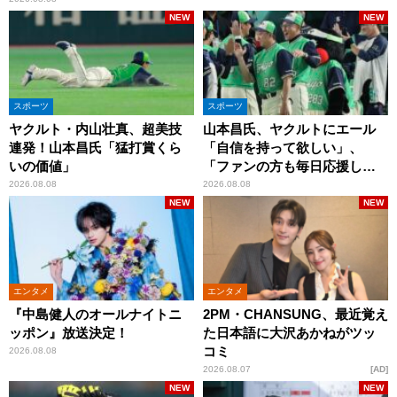
NEW
NEW
スポーツ
スポーツ
ヤクルト・内山壮真、超美技
山本昌氏、ヤクルトにエール
連発！山本昌氏「猛打賞くら
「自信を持って欲しい」、
いの価値」
「ファンの方も毎日応援して
くれています」
2026.08.08
2026.08.08
NEW
NEW
エンタメ
エンタメ
『中島健人のオールナイトニ
2PM・CHANSUNG、最近覚え
ッポン』放送決定！
た日本語に大沢あかねがツッ
コミ
2026.08.08
2026.08.07
AD
NEW
NEW