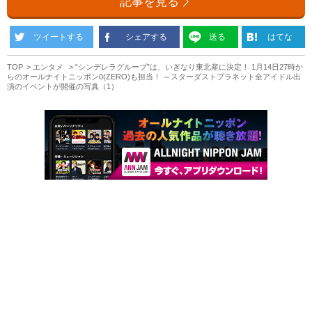
記事を見る
ツイートする
シェアする
送る
はてな
TOP
エンタメ
“シンデレラグループ”は、いぎなり東北産に決定！ 1月14日27時か
らのオールナイトニッポン0(ZERO)も担当！ ～スターダストプラネット全アイドル出
演のイベントが開催の写真（1）