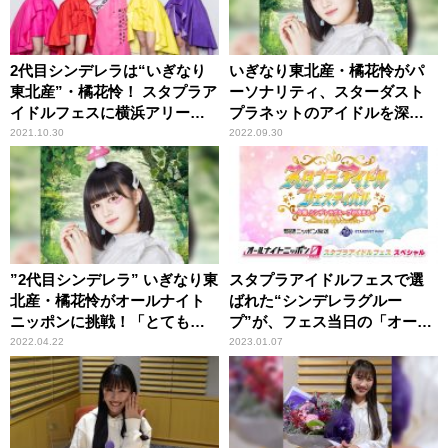
2代目シンデレラは“いぎなり
いぎなり東北産・橘花怜がパ
東北産”・橘花怜！ スタプラア
ーソナリティ、スターダスト
イドルフェスに横浜アリーナ
プラネットのアイドルを深堀
が大熱狂！
りするラジオ番組がスター
2021.10.30
2022.09.30
ト！
”2代目シンデレラ” いぎなり東
スタプラアイドルフェスで選
北産・橘花怜がオールナイト
ばれた“シンデレラグルー
ニッポンに挑戦！「とてもド
プ”が、フェス当日の「オール
キドキしています！」
ナイトニッポン0(ZERO)」を
2022.04.22
2023.01.07
担当！