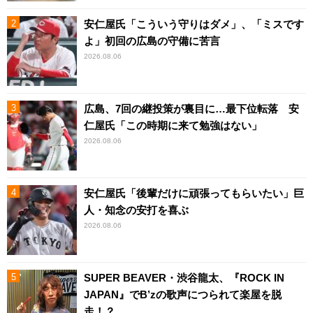
安仁屋氏「こういう守りはダメ」、「ミスです
よ」初回の広島の守備に苦言
2026.08.06
広島、7回の継投策が裏目に…最下位転落 安
仁屋氏「この時期に来て勉強はない」
2026.08.06
安仁屋氏「後輩だけに頑張ってもらいたい」巨
人・知念の安打を喜ぶ
2026.08.06
SUPER BEAVER・渋谷龍太、『ROCK IN
JAPAN』でB’zの歌声につられて楽屋を脱
走！？