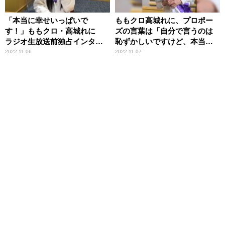
「本当に幸せいっぱいで
ももクロ高城れに、プロポー
す！」ももクロ・高城れに
ズの言葉は「自分で言うのは
ラジオ生放送前独占インタビ
恥ずかしいですけど、本当に
ュー ～日ハム・宇佐見真吾
ストレートに……」
2022.11.06
2022.11.07
との結婚をラジオで報告