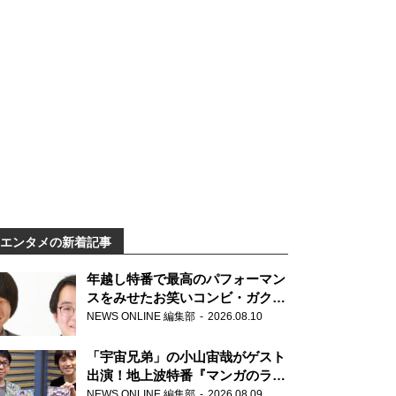
エンタメの新着記事
年越し特番で最高のパフォーマン
スをみせたお笑いコンビ・ガクヅ
ケが満を持して『オールナイトニ
NEWS ONLINE 編集部
2026.08.10
ッポン0(ZERO)』に登場！
「宇宙兄弟」の小山宙哉がゲスト
出演！地上波特番『マンガのラジ
オ 宇宙兄弟スペシャル 』
NEWS ONLINE 編集部
2026.08.09