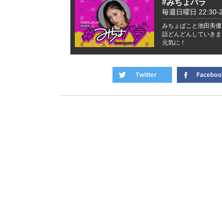
#みちょパラ
毎週日曜日 22:30-2
みちょぱこと池田美優
話どんどんしていきま
元気に！