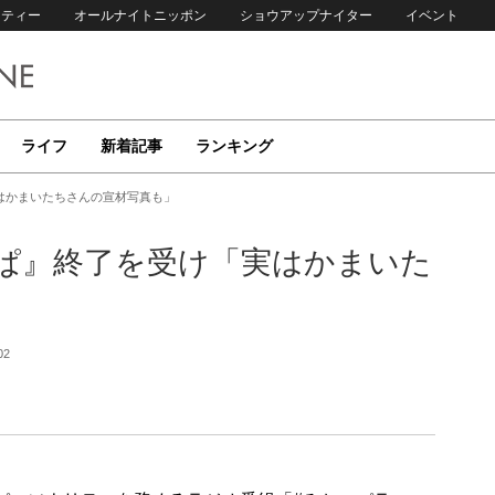
リティー
オールナイトニッポン
ショウアップナイター
イベント
ライフ
新着記事
ランキング
はかまいたちさんの宣材写真も」
ぱ』終了を受け「実はかまいた
02