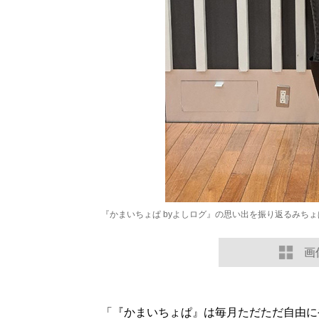
『かまいちょぱ byよしログ』の思い出を振り返るみちょ
画
「『かまいちょぱ』は毎月ただただ自由に