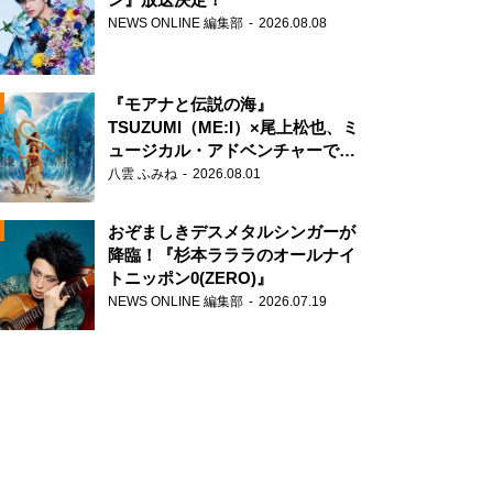
NEWS ONLINE 編集部
2026.08.08
『モアナと伝説の海』
TSUZUMI（ME:I）×尾上松也、ミ
ュージカル・アドベンチャーで美
声を響かせる
八雲 ふみね
2026.08.01
おぞましきデスメタルシンガーが
降臨！『杉本ラララのオールナイ
トニッポン0(ZERO)』
NEWS ONLINE 編集部
2026.07.19
N