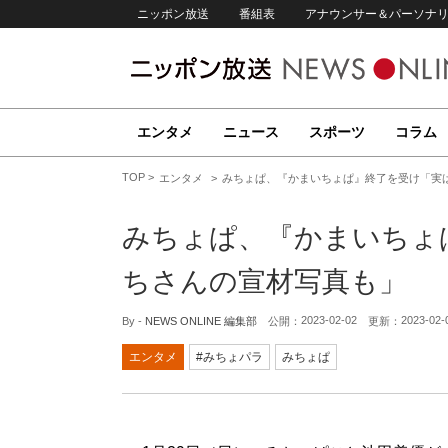
ニッポン放送
番組表
アナウンサー＆パーソナ
エンタメ
ニュース
スポーツ
コラム
TOP
エンタメ
みちょぱ、『かまいちょぱ』終了を受け「実
みちょぱ、『かまいちょ
ちさんの宣材写真も」
2023-02-02
2023-02-
By -
NEWS ONLINE 編集部
公開：
更新：
エンタメ
#みちょパラ
みちょぱ