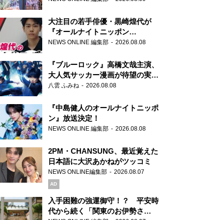
大注目の若手俳優・黒崎煌代が
『オールナイトニッポン
0(ZERO)』に初登場「今からとて
NEWS ONLINE 編集部
2026.08.08
もワクワクしております！」
『ブルーロック』高橋文哉主演、
大人気サッカー漫画が待望の実写
映画に
八雲 ふみね
2026.08.08
『中島健人のオールナイトニッポ
ン』放送決定！
NEWS ONLINE 編集部
2026.08.08
2PM・CHANSUNG、最近覚えた
日本語に大沢あかねがツッコミ
NEWS ONLINE編集部
2026.08.07
AD
入手困難の強運御守！？ 平安時
代から続く「関東のお伊勢さ