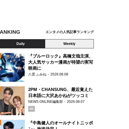
ANKING
エンタメの人気記事ランキング
Daily
Weekly
『ブルーロック』高橋文哉主演、
大人気サッカー漫画が待望の実写
映画に
N
八雲 ふみね
2026.08.08
2PM・CHANSUNG、最近覚えた
日本語に大沢あかねがツッコミ
NEWS ONLINE編集部
2026.08.07
AD
『中島健人のオールナイトニッポ
ン』放送決定！