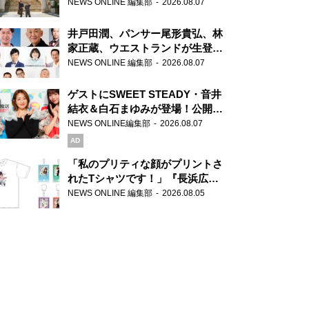
ま」、芝大神宮にてランパンプス
NEWS ONLINE 編集部
2026.08.07
が合格祈願！
井戸田潤、パンサー尾形貴弘、林
家正蔵、ウエストランドが生登
場！『ラジオビバリー昼ズ』
NEWS ONLINE 編集部
2026.08.07
ゲストにSWEET STEADY・音井
結衣＆白石まゆみが登場！公開収
録で素顔全開！
NEWS ONLINE編集部
2026.08.07
AD
「私のプリティな顔がプリントさ
れたTシャツです！」『長浜広奈
天下無双』初の番組グッズ発売
NEWS ONLINE 編集部
2026.08.05