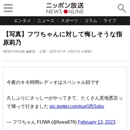
エンタメ
ニュース
スポーツ
コラム
ライフ
【写真】フワちゃんに対して悔しそうな指
原莉乃
NEWS ONLINE 編集部
公開：
2023-02-14
（
2023-02-14
更新）
今夜のキモ時間レディオはスペシャル回です
久しぶりにさっしーがやってきて、たくさん意地悪言っ
て帰って行きました
pic.twitter.com/iugGf5Sgbv
— フワちゃん FUWA (@fuwa876)
February 13, 2023