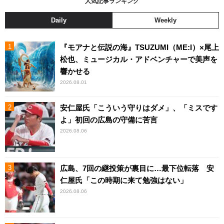
人気記事ランキング
Daily
Weekly
『モアナと伝説の海』TSUZUMI（ME:I）×尾上
松也、ミュージカル・アドベンチャーで美声を
響かせる
2026.08.01
安仁屋氏「こういう守りはダメ」、「ミスです
よ」初回の広島の守備に苦言
2026.08.06
広島、7回の継投策が裏目に…最下位転落 安
仁屋氏「この時期に来て勉強はない」
2026.08.06