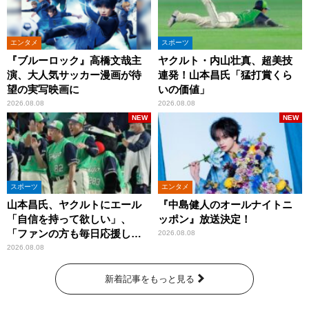
エンタメ
スポーツ
『ブルーロック』高橋文哉主
ヤクルト・内山壮真、超美技
演、大人気サッカー漫画が待
連発！山本昌氏「猛打賞くら
望の実写映画に
いの価値」
2026.08.08
2026.08.08
NEW
NEW
スポーツ
エンタメ
山本昌氏、ヤクルトにエール
『中島健人のオールナイトニ
「自信を持って欲しい」、
ッポン』放送決定！
「ファンの方も毎日応援して
2026.08.08
くれています」
2026.08.08
新着記事をもっと見る