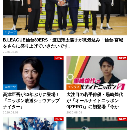
スポーツ
B.LEAGUE仙台89ERS・渡辺翔太選手が意気込み「仙台‧宮城
をさらに盛り上げていきたいです」
2026.08.08
NEW
NEW
スポーツ
エンタメ
髙津臣吾が13年ぶりに登場！
大注目の若手俳優・黒崎煌代
『ニッポン放送ショウアップ
が『オールナイトニッポン
ナイター』
0(ZERO)』に初登場「今から
とてもワクワクしておりま
2026.08.08
2026.08.08
す！」
NEW
NEW