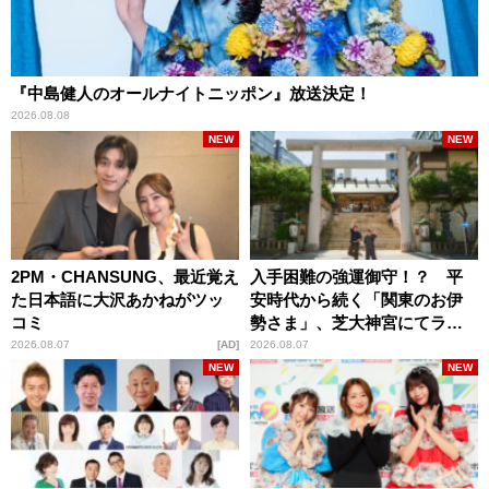
『中島健人のオールナイトニッポン』放送決定！
2026.08.08
NEW
NEW
2PM・CHANSUNG、最近覚え
入手困難の強運御守！？ 平
た日本語に大沢あかねがツッ
安時代から続く「関東のお伊
コミ
勢さま」、芝大神宮にてラン
パンプスが合格祈願！
2026.08.07
AD
2026.08.07
NEW
NEW