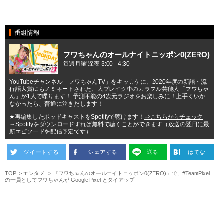
番組情報
フワちゃんのオールナイトニッポン0(ZERO)
毎週月曜 深夜 3:00 - 4:30
YouTubeチャンネル「フワちゃんTV」をキッカケに、2020年度の新語・流
行語大賞にもノミネートされた、大ブレイク中のカラフル芸能人「フワちゃ
ん」が1人で喋ります！ 予測不能の4次元ラジオをお楽しみに！上手くいか
なかったら、普通に泣きだします！
★再編集したポッドキャストをSpotifyで聴けます！
⇒こちらからチェック
～Spotifyをダウンロードすれば無料で聴くことができます（放送の翌日に最
新エピソードを配信予定です）
ツイートする
シェアする
送る
はてな
TOP
エンタメ
『フワちゃんのオールナイトニッポン0(ZERO)』で、#TeamPixel
の一員としてフワちゃんが Google Pixel とタイアップ