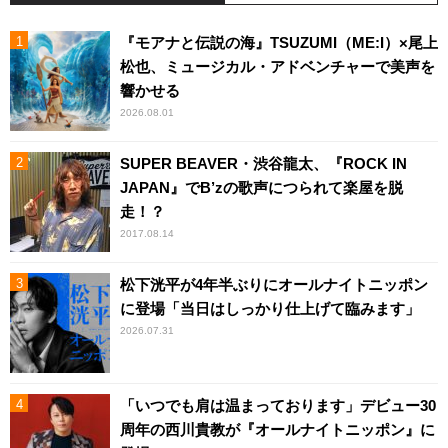
『モアナと伝説の海』TSUZUMI（ME:I）×尾上
松也、ミュージカル・アドベンチャーで美声を
響かせる
2026.08.01
SUPER BEAVER・渋谷龍太、『ROCK IN
JAPAN』でB’zの歌声につられて楽屋を脱
走！？
2017.08.14
松下洸平が4年半ぶりにオールナイトニッポン
に登場「当日はしっかり仕上げて臨みます」
2026.07.31
「いつでも肩は温まっております」デビュー30
周年の西川貴教が『オールナイトニッポン』に