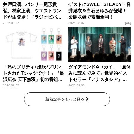
井戸田潤、パンサー尾形貴
ゲストにSWEET STEADY・音
弘、林家正蔵、ウエストラン
井結衣＆白石まゆみが登場！
ドが生登場！『ラジオビバリ
公開収録で素顔全開！
ー昼ズ』
2026.08.07
2026.08.07
AD
「私のプリティな顔がプリン
ダイアモンド✡ユカイ、「夏休
トされたTシャツです！」『長
みに読んでみて」世界的ベス
浜広奈 天下無双』初の番組グ
トセラー『アナスタシア』を
ッズ発売
紹介
2026.08.05
2026.08.05
新着記事をもっと見る