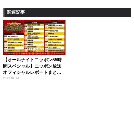
関連記事
【オールナイトニッポン55時
間スペシャル】ニッポン放送
オフィシャルレポートまとめ
#ANN55時間
2023.02.24