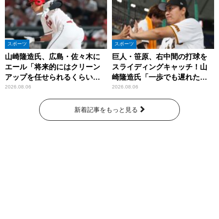
スポーツ
スポーツ
山崎隆造氏、広島・佐々木に
巨人・笹原、右中間の打球を
エール「将来的にはクリーン
スライディングキャッチ！山
アップを任せられるくらいま
崎隆造氏「一歩でも遅れた
では成長して」
ら…」
2026.08.06
2026.08.06
新着記事をもっと見る