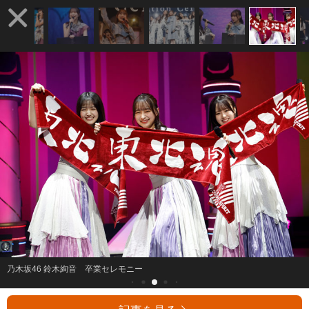
乃木坂46 鈴木絢音 卒業セレモニー