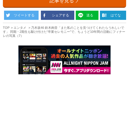
記事を見る
ツイートする
シェアする
送る
はてな
TOP
エンタメ
乃木坂46 鈴木絢音「また私のことを見つけてくれたらうれしいで
す」 同期・2期生も駆け付けた“卒業セレモニー”で、ちょうど10年間の活動にフィナー
レの写真（7）