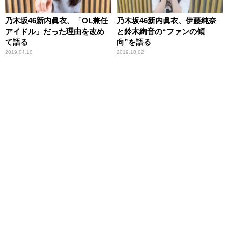
乃木坂46新内眞衣、「OL兼任
乃木坂46新内眞衣、伊藤純奈
アイドル」だった理由を改め
と鈴木絢音の“ファンの傾
て語る
向”を語る
2019.04.10
2019.10.02