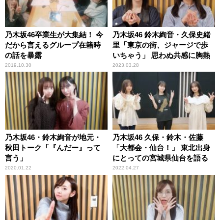
乃木坂46卒業生が大集結！ 今
乃木坂46 鈴木絢音・久保史緒
だから言えるグループ在籍時
里「東京の街、ジャージで歩
の話を暴露
いちゃう」 思わぬ共感に胸熱
2019.10.30
2023.03.28
乃木坂46・鈴木絢音が地元・
乃木坂46 久保・鈴木・佐藤
秋田トーク「『んだー』って
「大都会・仙台！」 東北出身
言う」
にとっての宮城県仙台を語る
2020.01.22
2022.04.27