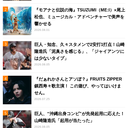
『モアナと伝説の海』TSUZUMI（ME:I）×尾上
松也、ミュージカル・アドベンチャーで美声を
響かせる
2026.08.01
巨人・知念、久々スタメンで2安打1打点！山崎
隆造氏「泥臭さを感じる」、「ジャイアンツに
は少ないタイプ」
2026.08.05
『だぁれかさんとアソぼ？』FRUITS ZIPPER
鎮西寿々歌主演！ この遊び、やってはいけま
せん。
2026.07.25
巨人、“沖縄出身コンビ”が先発起用に応えた！
山崎隆造氏「起用が当たった」
2026.08.05