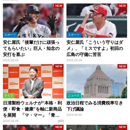
NEW
NEW
スポーツ
スポーツ
安仁屋氏「後輩だけに頑張っ
安仁屋氏「こういう守りはダ
てもらいたい」巨人・知念の
メ」、「ミスですよ」初回の
安打を喜ぶ
広島の守備に苦言
2026.08.06
2026.08.06
NEW
NEW
ライフ
ニュース
日清製粉ウェルナが“本格・利
政治日程でみる消費税率引き
便・即食・健康”を軸に新商品
下げ議論
を展開 「マ・マー」「青の
2026.08.06
洞窟」ブランドを強化
2026.08.06
AD
NEW
NEW