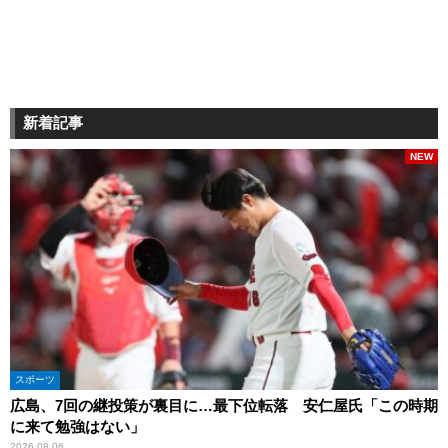
新着記事
NEW
スポーツ
広島、7回の継投策が裏目に…最下位転落 安仁屋氏「この時期
に来て勉強はない」
2026.08.06