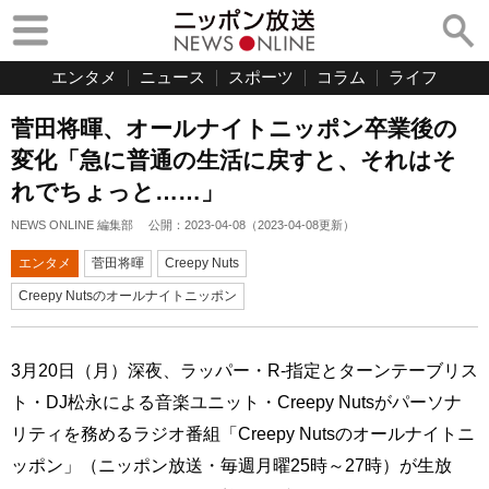
エンタメ
ニュース
スポーツ
コラム
ライフ
菅田将暉、オールナイトニッポン卒業後の
変化「急に普通の生活に戻すと、それはそ
れでちょっと……」
NEWS ONLINE 編集部
公開：
2023-04-08
（
2023-04-08
更新）
エンタメ
菅田将暉
Creepy Nuts
Creepy Nutsのオールナイトニッポン
3月20日（月）深夜、ラッパー・R-指定とターンテーブリス
ト・DJ松永による音楽ユニット・Creepy Nutsがパーソナ
リティを務めるラジオ番組「Creepy Nutsのオールナイトニ
ッポン」（ニッポン放送・毎週月曜25時～27時）が生放