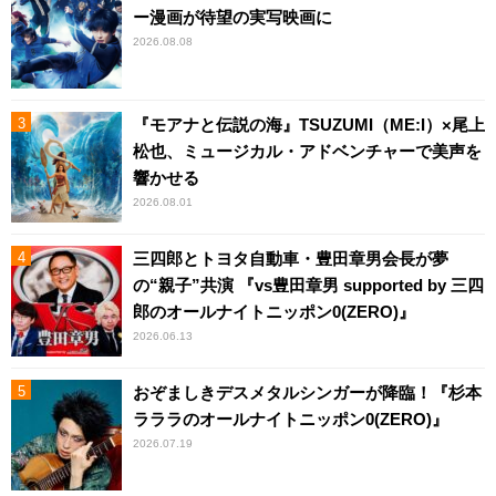
ー漫画が待望の実写映画に
2026.08.08
『モアナと伝説の海』TSUZUMI（ME:I）×尾上
松也、ミュージカル・アドベンチャーで美声を
響かせる
2026.08.01
三四郎とトヨタ自動車・豊田章男会長が夢
の“親子”共演 『vs豊田章男 supported by 三四
郎のオールナイトニッポン0(ZERO)』
2026.06.13
おぞましきデスメタルシンガーが降臨！『杉本
ラララのオールナイトニッポン0(ZERO)』
2026.07.19