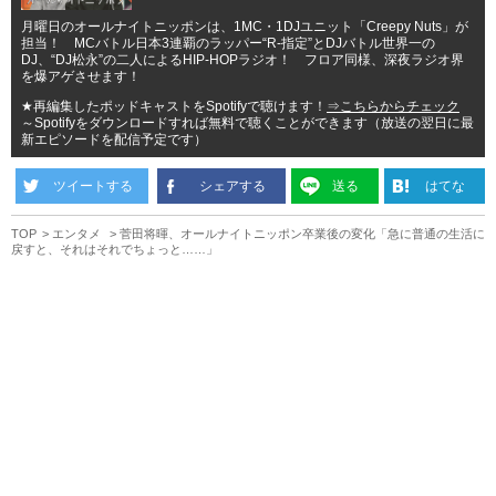
月曜日のオールナイトニッポンは、1MC・1DJユニット「Creepy Nuts」が
担当！ MCバトル日本3連覇のラッパー“R-指定”とDJバトル世界一の
DJ、“DJ松永”の二人によるHIP-HOPラジオ！ フロア同様、深夜ラジオ界
を爆アゲさせます！
★再編集したポッドキャストをSpotifyで聴けます！
⇒こちらからチェック
～Spotifyをダウンロードすれば無料で聴くことができます（放送の翌日に最
新エピソードを配信予定です）
ツイートする
シェアする
送る
はてな
TOP
エンタメ
菅田将暉、オールナイトニッポン卒業後の変化「急に普通の生活に
戻すと、それはそれでちょっと……」