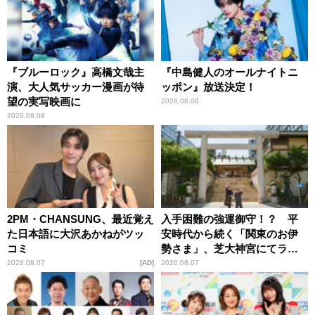
『ブルーロック』高橋文哉主
『中島健人のオールナイトニ
演、大人気サッカー漫画が待
ッポン』放送決定！
望の実写映画に
2026.08.08
2026.08.08
2PM・CHANSUNG、最近覚え
入手困難の強運御守！？ 平
た日本語に大沢あかねがツッ
安時代から続く「関東のお伊
コミ
勢さま」、芝大神宮にてラン
パンプスが合格祈願！
2026.08.07
AD
2026.08.07