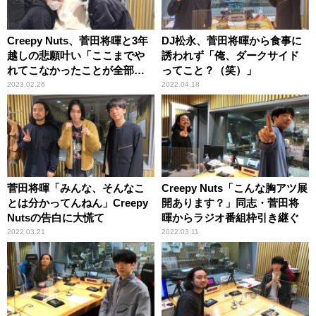
Creepy Nuts、菅田将暉と3年
DJ松永、菅田将暉から食事に
越しの悲願叶い「ここまでや
誘われず「俺、ダークサイド
れてこなかったことが全部、
ってこと？（笑）」
本当に報われた」
2023.02.26
2022.04.18
菅田将暉「みんな、そんなこ
Creepy Nuts「こんな胸アツ展
とは分かってんねん」Creepy
開あります？」同志・菅田将
Nutsの告白に大慌て
暉からラジオ番組枠引き継ぐ
2022.03.21
2022.03.11