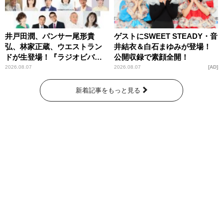
井戸田潤、パンサー尾形貴
ゲストにSWEET STEADY・音
弘、林家正蔵、ウエストラン
井結衣＆白石まゆみが登場！
ドが生登場！『ラジオビバリ
公開収録で素顔全開！
ー昼ズ』
2026.08.07
2026.08.07
AD
新着記事をもっと見る