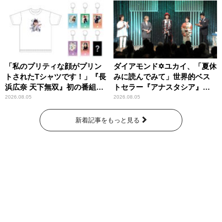
「私のプリティな顔がプリン
ダイアモンド✡ユカイ、「夏休
トされたTシャツです！」『長
みに読んでみて」世界的ベス
浜広奈 天下無双』初の番組グ
トセラー『アナスタシア』を
ッズ発売
紹介
2026.08.05
2026.08.05
新着記事をもっと見る