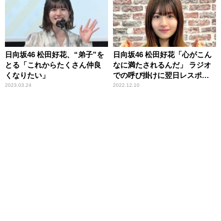
露！
日向坂46 松田好花、“弟子”を
日向坂46 松田好花「心がこん
とる「これからたくさん仲良
なに満たされるんだ」 ラジオ
くなりたい」
での呼び掛けに翌日レスポン
スしてくれた4期生2人に大感
2023.03.24
2022.12.10
動