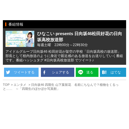
番組情報
ひなこい presents 日向坂46松田好花の日向
坂高校放送部
毎週土曜 22時00分～22時30分
アイドルグループ日向坂46 松田好花が架空の学校「日向坂高校の放送部」
部長として校内放送のように身近で親近感のある放送をお送りしていく番組
です。番組ハッシュタグ #日向坂高校放送部 でツイート♪
ツイートする
シェアする
送る
はてな
TOP
エンタメ
日向坂46 四期生 山下葉留花 名前にちなんで？植物をくるっ
と…… ～「四期生のぽかぽか写真館」