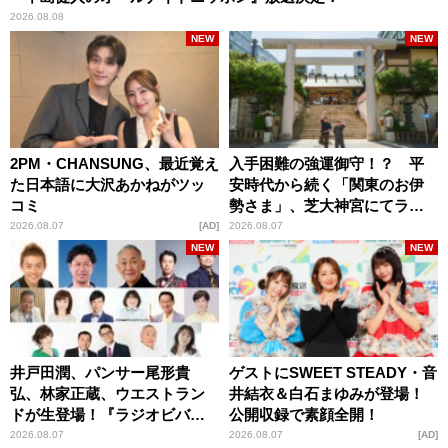
2026.08.08
NEW
NEW
2PM・CHANSUNG、最近覚え
入手困難の強運御守！？ 平
た日本語に大沢あかねがツッ
安時代から続く「関東のお伊
コミ
勢さま」、芝大神宮にてラン
パンプスが合格祈願！
2026.08.07
AD
2026.08.07
NEW
NEW
井戸田潤、パンサー尾形貴
ゲストにSWEET STEADY・音
弘、林家正蔵、ウエストラン
井結衣＆白石まゆみが登場！
ドが生登場！『ラジオビバリ
公開収録で素顔全開！
ー昼ズ』
2026.08.07
2026.08.07
AD