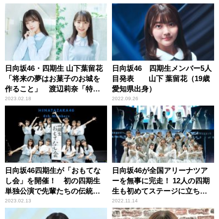
日向坂46・四期生 山下葉留花
日向坂46 四期生メンバー5人
「将来の夢はお菓子のお城を
目発表 山下 葉留花（19歳
作ること」 渡辺莉奈「特技
愛知県出身）
は牛乳を200mlぴったりにつぐ
2023.02.18
2022.09.26
こと」
日向坂46四期生が「おもてな
日向坂46が全国アリーナツア
し会」を開催！ 初の四期生
ーを無事に完走！ 12人の四期
単独公演で先輩たちの伝統を
生も初めてステージに立ち、
継承し、2日間計約1.5万人動
四期生楽曲「ブルーベリー＆
2023.02.13
2022.11.14
員！
ラズベリー」を全力で初披