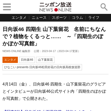
エンタメ
ニュース
スポーツ
コラム
ライフ
日向坂46 四期生 山下葉留花 名前にちなん
で？植物をくるっと…… ～「四期生のぽ
かぽか写真館」
NEWS ONLINE 編集部
公開：
2023-04-17
（
2023-04-17
更新）
エンタメ
日向坂46
山下葉留花
ひなこい presents 日向坂46松田好花の日向坂高校放送部
4月14日（金）、日向坂46 四期生・山下葉留花のグラビア
とインタビューが日向坂46公式サイト内「四期生のぽかぽ
か写真館」で公開された。