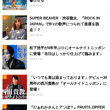
響かせる
2026.08.01
SUPER BEAVER・渋谷龍太、『ROCK IN
JAPAN』でB’zの歌声につられて楽屋を脱
走！？
2017.08.14
松下洸平が4年半ぶりにオールナイトニッポン
に登場「当日はしっかり仕上げて臨みます」
2026.07.31
「いつでも肩は温まっております」デビュー30
周年の西川貴教が『オールナイトニッポン』に
登場！
2026.08.03
『だぁれかさんとアソぼ？』FRUITS ZIPPER