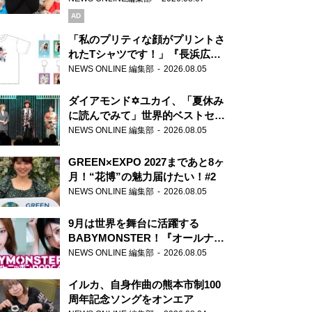
AD
「私のプリティな顔がプリントさ
れたTシャツです！」『長浜広奈
天下無双』初の番組グッズ発売
NEWS ONLINE 編集部
2026.08.05
ダイアモンド✡ユカイ、「夏休み
に読んでみて」世界的ベストセラ
ー『アナスタシア』を紹介
NEWS ONLINE 編集部
2026.08.05
GREEN×EXPO 2027まであと8ヶ
月！“花博”の魅力届けたい！#2
NEWS ONLINE 編集部
2026.08.05
9月は世界を舞台に活躍する
BABYMONSTER！『オールナイ
トニッポンPODCAST』月替わり
NEWS ONLINE 編集部
2026.08.05
パーソナリティ
イルカ、自身作曲の熊本市制100
周年記念ソングをオンエア