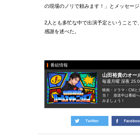
の現場のノリで頼みます！」とメッセージ
2人とも多忙な中で出演予定ということで
感謝を述べた。
番組情報
山田裕貴のオー
毎週月曜 深夜 25:
映画・ドラマ・CMと
当！ 放送中は番組へ
みましょう！