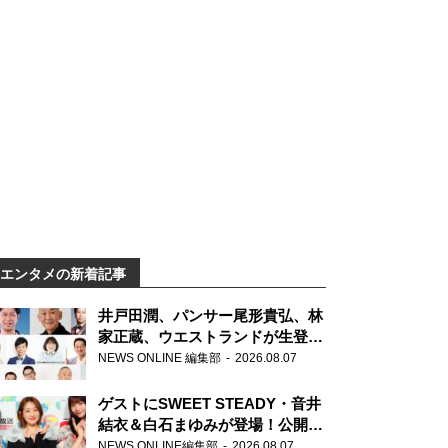
エンタメの新着記事
井戸田潤、パンサー尾形貴弘、林
家正蔵、ウエストランドが生登
場！『ラジオビバリー昼ズ』
NEWS ONLINE 編集部
2026.08.07
ゲストにSWEET STEADY・音井
結衣＆白石まゆみが登場！公開収
録で素顔全開！
NEWS ONLINE編集部
2026.08.07