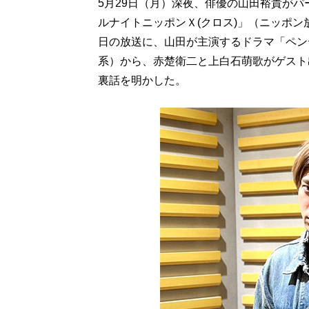
5月29日（月）深夜、俳優の山田裕貴が
ルナイトニッポンＸ(クロス)」（ニッポン放
日の放送に、山田が主演するドラマ「ペン
系）から、赤楚衛二と上白石萌歌がゲスト
裏話を明かした。