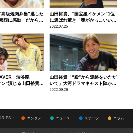
“高級焼肉弁当”逃した
山田裕貴、“国宝級イケメン”1位
素顔に感動「だからず
に選ばれ驚き「魂がかっこいい俳
で活躍されているの
優さんでいたいなと思います」
2022.07.25
EAVER・渋谷龍
山田裕貴「“殿”から連絡をいただ
ケン”演じる山田裕貴に
いて」大河ドラマキャスト陣から
にしてもすごかった」
送られた誕生日プレゼントに感謝
2022.09.26
ORIES：
エンタメ
ニュース
スポーツ
コラム