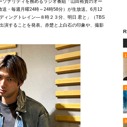
パーソナリティを務めるラジオ番組「山田裕貴のオー
送・毎週月曜24時～24時58分）が生放送。6月12
ディングトレイン―８時２３分、明日 君と」（TBS
出演することを発表。赤楚と上白石の印象や、撮影
R