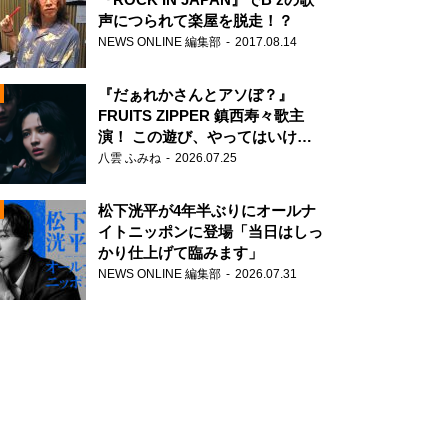
声につられて楽屋を脱走！？
NEWS ONLINE 編集部
2017.08.14
『だぁれかさんとアソぼ？』
FRUITS ZIPPER 鎮西寿々歌主
演！ この遊び、やってはいけま
せん。
八雲 ふみね
2026.07.25
N
松下洸平が4年半ぶりにオールナ
イトニッポンに登場「当日はしっ
かり仕上げて臨みます」
NEWS ONLINE 編集部
2026.07.31
N