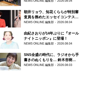
NEWS ONLINE 編集部
2026.08.04
朝井リョウ、知花くららが特別審
査員を務めたエッセイコンテスト
の特別番組「#いまあなたに伝え
NEWS ONLINE 編集部
2026.08.04
たいこと」
由紀さおりが14年ぶりに『オール
ナイトニッポン』に登場！
NEWS ONLINE 編集部
2026.08.04
SNS全盛の時代に、ラジオから手
書きのぬくもりを… 鈴木杏樹の
直筆はがきが届く！
NEWS ONLINE 編集部
2026.08.03
『MUSIC10』こちら有楽町駅前
郵便局