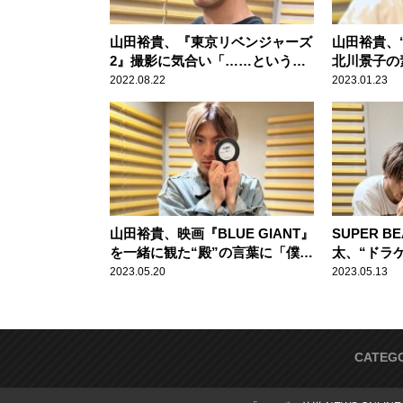
山田裕貴、『東京リベンジャーズ
山田裕貴、
2』撮影に気合い「……というこ
北川景子の
とは、クランクインしました！」
っと第一線
2022.08.22
2023.01.23
か」
山田裕貴、映画『BLUE GIANT』
SUPER B
を一緒に観た“殿”の言葉に「僕は
太、“ドラ
うれしかった」
圧倒「それ
2023.05.20
2023.05.13
CATEG