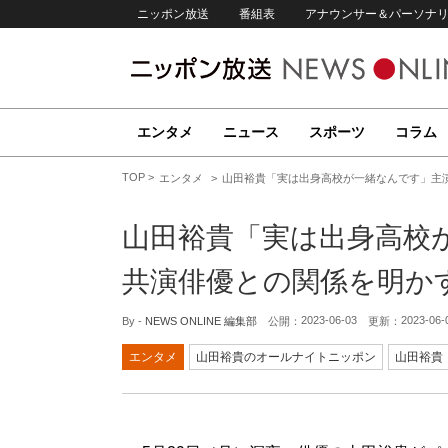
ニッポン放送
番組表
アナウンサー＆パーソナ
エンタメ
ニュース
スポーツ
コラム
TOP
エンタメ
山田裕貴「実は出身高校が一緒なんです」主
山田裕貴「実は出身高校
共演俳優との関係を明か
2023-06-03
2023-06-
By -
NEWS ONLINE 編集部
公開：
更新：
エンタメ
山田裕貴のオールナイトニッポン
山田裕貴