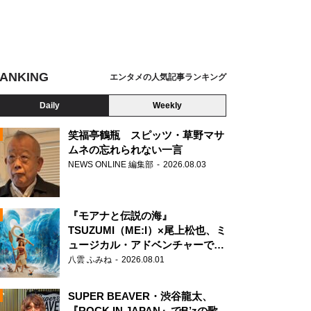
ANKING
エンタメの人気記事ランキング
Daily
Weekly
笑福亭鶴瓶 スピッツ・草野マサ
ムネの忘れられない一言
NEWS ONLINE 編集部
2026.08.03
N
『モアナと伝説の海』
TSUZUMI（ME:I）×尾上松也、ミ
ュージカル・アドベンチャーで美
声を響かせる
八雲 ふみね
2026.08.01
SUPER BEAVER・渋谷龍太、
『ROCK IN JAPAN』でB’zの歌