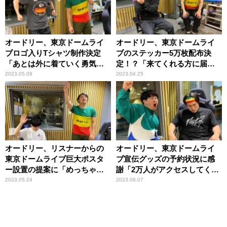
オードリー、東京ドームライ
オードリー、東京ドームライ
ブロゴ入りTシャツ制作決定
ブのステッカー5万枚配布決
「あとは外に着ていく勇気が
定！？「来てくれる方に届け
あるか」
たい」
2023.05.09
2023.04.25
オードリー、リスナーからの
オードリー、東京ドームライ
東京ドームライブ巨大ポスタ
ブ宣伝グッズの予約状況に感
ー設置の提案に「めっちゃい
謝「2万人がアクセスしてくれ
い！」
てる」
2023.05.24
2023.06.07