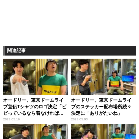
関連記事
オードリー、東京ドームライ
オードリー、東京ドームライ
ブ宣伝Tシャツのロゴ決定「ビ
ブのステッカー配布場所続々
ビっているなら着なければい
決定に「ありがたいね」
い」
2023.05.16
2023.05.03