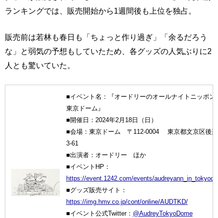
ランキングでは、販売開始から1週間後も上位を独占。
販売前は若林も春日も「ちょっと作り過ぎ」「余るだろう
な」と弱気の予想もしていたため、各グッズの人気ぶりに2
人とも驚いていた。
■イベント名：『オードリーのオールナイトニッポン i
東京ドーム』
■開催日：2024年2月18日（日）
■会場：東京ドーム 〒112-0004 東京都文京区後楽1
3-61
■出演者：オードリー ほか
■イベントHP：
https://event.1242.com/events/audreyann_in_tokyod
■グッズ販売サイト：
https://img.hmv.co.jp/cont/online/AUDTKD/
■イベント公式Twitter：
@AudreyTokyoDome