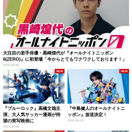
大注目の若手俳優・黒崎煌代が『オールナイトニッポン
0(ZERO)』に初登場「今からとてもワクワクしております！」
2026.08.08
NEW
NEW
『ブルーロック』高橋文哉主
『中島健人のオールナイトニ
演、大人気サッカー漫画が待
ッポン』放送決定！
望の実写映画に
2026.08.08
2026.08.08