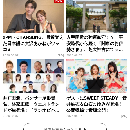
NEW
2PM・CHANSUNG、最近覚え
入手困難の強運御守！？ 平
た日本語に大沢あかねがツッ
安時代から続く「関東のお伊
コミ
勢さま」、芝大神宮にてラン
パンプスが合格祈願！
2026.08.07
AD
2026.08.07
井戸田潤、パンサー尾形貴
ゲストにSWEET STEADY・音
弘、林家正蔵、ウエストラン
井結衣＆白石まゆみが登場！
ドが生登場！『ラジオビバリ
公開収録で素顔全開！
ー昼ズ』
2026.08.07
2026.08.07
AD
新着記事をもっと見る