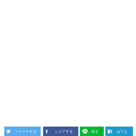
ツイートする
シェアする
送る
はてな