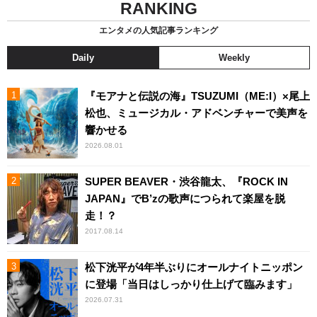
RANKING
エンタメの人気記事ランキング
Daily
Weekly
『モアナと伝説の海』TSUZUMI（ME:I）×尾上
松也、ミュージカル・アドベンチャーで美声を
響かせる
2026.08.01
SUPER BEAVER・渋谷龍太、『ROCK IN
JAPAN』でB’zの歌声につられて楽屋を脱
走！？
2017.08.14
松下洸平が4年半ぶりにオールナイトニッポン
に登場「当日はしっかり仕上げて臨みます」
2026.07.31