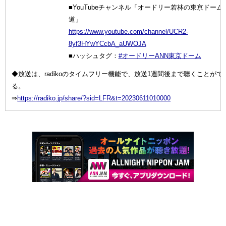
■YouTubeチャンネル「オードリー若林の東京ドーム
道」
https://www.youtube.com/channel/UCR2-
8yf3HYwYCcbA_aUWOJA
■ハッシュタグ：
#オードリーANN東京ドーム
◆放送は、radikoのタイムフリー機能で、放送1週間後まで聴くことがで
る。
⇒
https://radiko.jp/share/?sid=LFR&t=20230611010000