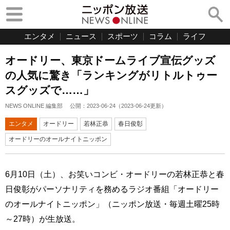
エンタメ
ニュース
スポーツ
コラム
ライフ
オードリー、東京ドームライブ宣伝グッズ
の人気に驚き「ランキングがリトルトゥー
スグッズで……」
NEWS ONLINE 編集部
公開：
2023-06-24
（
2023-06-24
更新）
エンタメ
オードリー
若林正恭
春日俊彰
オードリーのオールナイトニッポン
6月10日（土）、お笑いコンビ・オードリーの若林正恭と春
日俊彰がパーソナリティを務めるラジオ番組「オードリー
のオールナイトニッポン」（ニッポン放送・毎週土曜25時
～27時）が生放送。