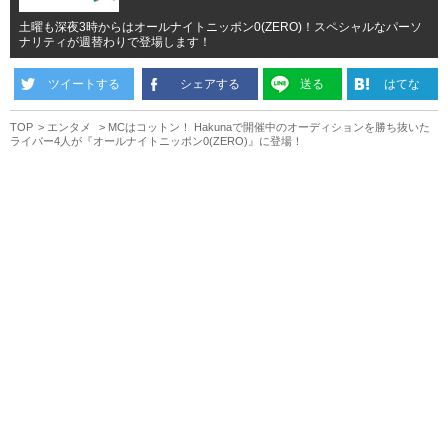
土曜も深夜3時からはオールナイトニッポン0(ZERO)！スペシャルなパーソ
ナリティが週替わりで登場します！
ツイートする
シェアする
送る
はてな
TOP
エンタメ
MCはコットン！ Hakunaで開催中のオーディションを勝ち抜いた
ライバー4人が『オールナイトニッポン0(ZERO)』に登場！