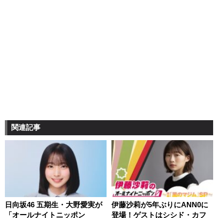
関連記事
日向坂46 五期生・大野愛実が
伊藤沙莉が5年ぶりにANN0に
「オールナイトニッポン
登場！ゲストはシシド・カフ