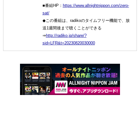
■番組HP：
https://www.allnightnippon.com/zero-
sat/
◆この番組は、radikoのタイムフリー機能で、放
送1週間後まで聴くことができる
⇒
http://radiko.jp/share/?
sid=LFR&t=20230820030000