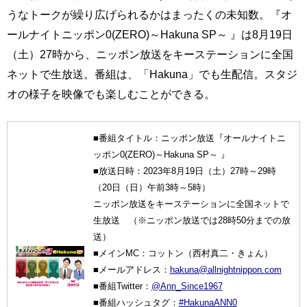
うなトークが繰り広げられるかはまったくの未知数。『オ
ールナイトニッポン0(ZERO)～Hakuna SP～ 』は8月19日
（土）27時から、ニッポン放送をキーステーションに全国
ネットで生放送。番組は、「Hakuna」でも生配信。スタジ
オの様子を映像でも楽しむことができる。
■番組タイトル：ニッポン放送『オールナイトニ
ッポン0(ZERO)～Hakuna SP～ 』
■放送日時：2023年8月19日（土）27時～29時
（20日（日）午前3時～5時）
ニッポン放送をキーステーションに全国ネットで
生放送 （※ニッポン放送では28時50分までの放
送）
■メインMC：コットン（西村真二・きょん）
■メールアドレス：
hakuna@allnightnippon.com
■番組Twitter：
@Ann_Since1967
■番組ハッシュタグ：
#HakunaANN0