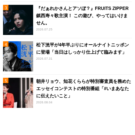
『だぁれかさんとアソぼ？』FRUITS ZIPPER
鎮西寿々歌主演！ この遊び、やってはいけま
せん。
2026.07.25
松下洸平が4年半ぶりにオールナイトニッポン
に登場「当日はしっかり仕上げて臨みます」
2026.07.31
朝井リョウ、知花くららが特別審査員を務めた
エッセイコンテストの特別番組「#いまあなた
に伝えたいこと」
2026.08.04