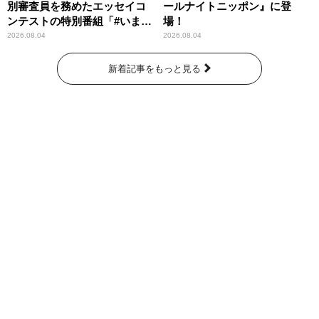
別審査員を務めたエッセイコ
ールナイトニッポン』に登
ンテストの特別番組「#いまあ
場！
なたに伝えたいこと」
2026.08.04
2026.08.04
新着記事をもっと見る