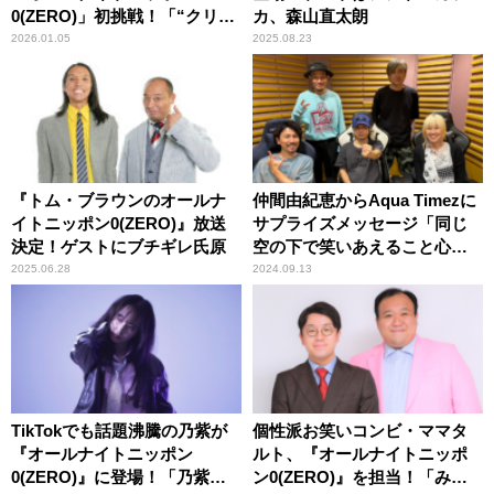
0(ZERO)」初挑戦！「“クリフ
カ、森山直太朗
ハンガー”な時間にしたいと思
2026.01.05
2025.08.23
います！」
『トム・ブラウンのオールナ
仲間由紀恵からAqua Timezに
イトニッポン0(ZERO)』放送
サプライズメッセージ「同じ
決定！ゲストにブチギレ氏原
空の下で笑いあえること心か
ら嬉しく思っております」
2025.06.28
2024.09.13
TikTokでも話題沸騰の乃紫が
個性派お笑いコンビ・ママタ
『オールナイトニッポン
ルト、『オールナイトニッポ
0(ZERO)』に登場！「乃紫と
ン0(ZERO)』を担当！「みな