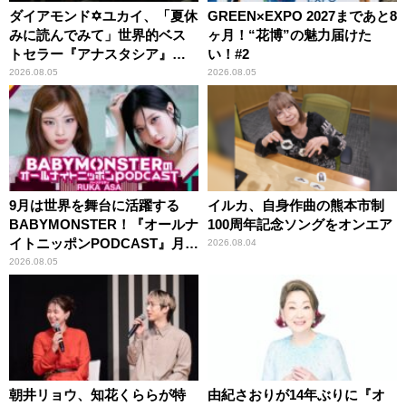
ダイアモンド✡ユカイ、「夏休
GREEN×EXPO 2027まであと8
みに読んでみて」世界的ベス
ヶ月！“花博”の魅力届けた
トセラー『アナスタシア』を
い！#2
紹介
2026.08.05
2026.08.05
9月は世界を舞台に活躍する
イルカ、自身作曲の熊本市制
BABYMONSTER！『オールナ
100周年記念ソングをオンエア
イトニッポンPODCAST』月替
2026.08.04
わりパーソナリティ
2026.08.05
朝井リョウ、知花くららが特
由紀さおりが14年ぶりに『オ