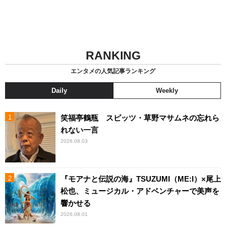
RANKING
エンタメの人気記事ランキング
Daily
Weekly
笑福亭鶴瓶 スピッツ・草野マサムネの忘れら
れない一言
2026.08.03
『モアナと伝説の海』TSUZUMI（ME:I）×尾上
松也、ミュージカル・アドベンチャーで美声を
響かせる
2026.08.01