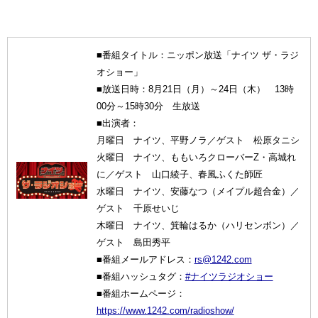
■番組タイトル：ニッポン放送「ナイツ ザ・ラジ
オショー」
■放送日時：8月21日（月）～24日（木） 13時
00分～15時30分 生放送
■出演者：
月曜日 ナイツ、平野ノラ／ゲスト 松原タニシ
火曜日 ナイツ、ももいろクローバーZ・高城れ
に／ゲスト 山口綾子、春風ふくた師匠
水曜日 ナイツ、安藤なつ（メイプル超合金）／
ゲスト 千原せいじ
木曜日 ナイツ、箕輪はるか（ハリセンボン）／
ゲスト 島田秀平
■番組メールアドレス：
rs@1242.com
■番組ハッシュタグ：
#ナイツラジオショー
■番組ホームページ：
https://www.1242.com/radioshow/