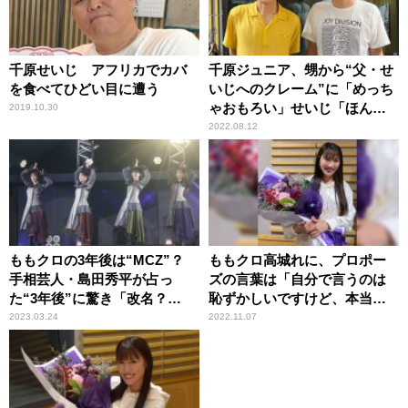
千原せいじ アフリカでカバ
千原ジュニア、甥から“父・せ
を食べてひどい目に遭う
いじへのクレーム”に「めっち
ゃおもろい」せいじ「ほんま
2019.10.30
にビックリしたから！」
2022.08.12
ももクロの3年後は“MCZ”？
ももクロ高城れに、プロポー
手相芸人・島田秀平が占っ
ズの言葉は「自分で言うのは
た“3年後”に驚き「改名？
恥ずかしいですけど、本当に
（笑）」
ストレートに……」
2023.03.24
2022.11.07