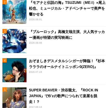
『モアナと伝説の海』TSUZUMI（ME:I）×尾上
松也、ミュージカル・アドベンチャーで美声を
響かせる
2026.08.01
『ブルーロック』高橋文哉主演、大人気サッカ
ー漫画が待望の実写映画に
2026.08.08
おぞましきデスメタルシンガーが降臨！『杉本
ラララのオールナイトニッポン0(ZERO)』
2026.07.19
SUPER BEAVER・渋谷龍太、『ROCK IN
JAPAN』でB’zの歌声につられて楽屋を脱
走！？
2017.08.14