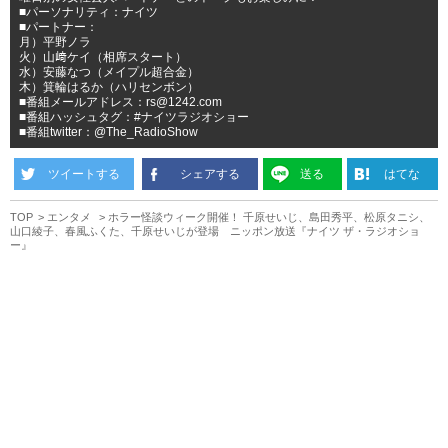
■パーソナリティ：ナイツ
■パートナー：
月）平野ノラ
火）山﨑ケイ（相席スタート）
水）安藤なつ（メイプル超合金）
木）箕輪はるか（ハリセンボン）
■番組メールアドレス：rs@1242.com
■番組ハッシュタグ：#ナイツラジオショー
■番組twitter：@The_RadioShow
ツイートする
シェアする
送る
はてな
TOP
エンタメ
ホラー怪談ウィーク開催！ 千原せいじ、島田秀平、松原タニシ、
山口綾子、春風ふくた、千原せいじが登場 ニッポン放送『ナイツ ザ・ラジオショ
ー』