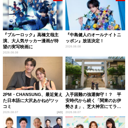
『ブルーロック』高橋文哉主
『中島健人のオールナイトニ
演、大人気サッカー漫画が待
ッポン』放送決定！
望の実写映画に
2026.08.08
2026.08.08
2PM・CHANSUNG、最近覚え
入手困難の強運御守！？ 平
た日本語に大沢あかねがツッ
安時代から続く「関東のお伊
コミ
勢さま」、芝大神宮にてラン
パンプスが合格祈願！
2026.08.07
AD
2026.08.07