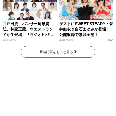
井戸田潤、パンサー尾形貴
ゲストにSWEET STEADY・音
弘、林家正蔵、ウエストラン
井結衣＆白石まゆみが登場！
ドが生登場！『ラジオビバリ
公開収録で素顔全開！
ー昼ズ』
2026.08.07
2026.08.07
AD
新着記事をもっと見る