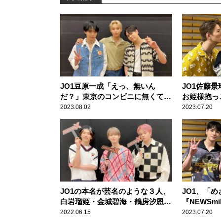
JO1豆原一成「えっ、無いん
JO1佐藤
だ？」東京のコンビニに無くて驚
お姫様抱っ
いたもの
だら、ガッ
2023.08.02
2023.07.20
JO1の本名が芸名のような３人、
JO1、「め
白岩瑠姫・金城碧海・鶴房汐恩
『NEWSm
友人にも「『本名は？』って聞か
「谷原さん
2022.06.15
2023.07.20