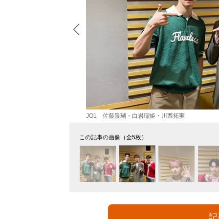
JO1 佐藤景瑚・白岩瑠姫・川西拓実
この記事の画像（全5枚）
記