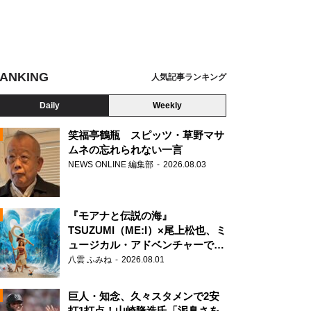
ANKING
人気記事ランキング
Daily
Weekly
笑福亭鶴瓶 スピッツ・草野マサ
ムネの忘れられない一言
NEWS ONLINE 編集部
2026.08.03
N
『モアナと伝説の海』
TSUZUMI（ME:I）×尾上松也、ミ
ュージカル・アドベンチャーで美
声を響かせる
八雲 ふみね
2026.08.01
巨人・知念、久々スタメンで2安
打1打点！山崎隆造氏「泥臭さを