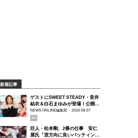
新着記事
ゲストにSWEET STEADY・音井
結衣＆白石まゆみが登場！公開収
録で素顔全開！
NEWS ONLINE編集部
2026.08.07
AD
巨人・松本剛、2番の仕事 安仁
屋氏「逆方向に良いバッティン