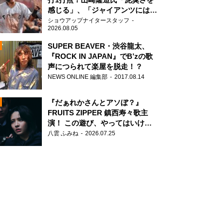
感じる」、「ジャイアンツには少
ないタイプ」
ショウアップナイタースタッフ
2026.08.05
SUPER BEAVER・渋谷龍太、
『ROCK IN JAPAN』でB’zの歌
声につられて楽屋を脱走！？
N
NEWS ONLINE 編集部
2017.08.14
AD
『だぁれかさんとアソぼ？』
FRUITS ZIPPER 鎮西寿々歌主
演！ この遊び、やってはいけま
せん。
八雲 ふみね
2026.07.25
2
 白岩瑠姫