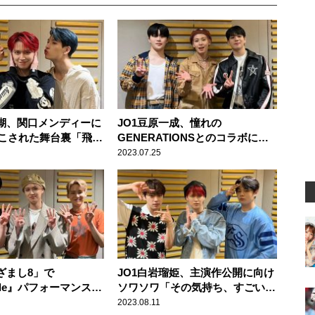
景瑚、関口メンディーに
JO1豆原一成、憧れの
こされた舞台裏「飛ん
GENERATIONSとのコラボに感
！ って持たれて」
激「僕、ホンマに好きなんです
2023.07.25
よ！」
ざまし8」で
JO1白岩瑠姫、主演作公開に向け
ile』パフォーマンス
ソワソワ「その気持ち、すごい分
が『良かったよ』」っ
かる。今、僕のターンだから」
2023.08.11