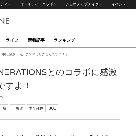
リティー
オールナイトニッポン
ショウアップナイター
イベント
ライフ
新着記事
ランキング
のコラボに感激「僕、ホンマに好きなんですよ！」
NERATIONSとのコラボに感激
ですよ！」
25
一成
川尻蓮
木全翔也
JO1