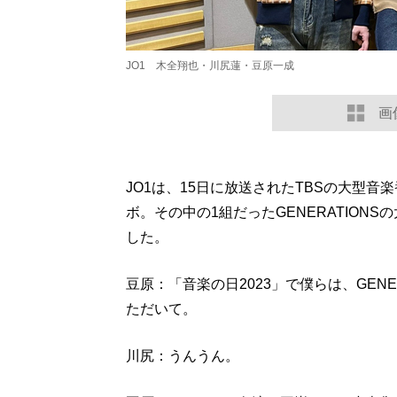
JO1 木全翔也・川尻蓮・豆原一成
画
JO1は、15日に放送されたTBSの大型音
ボ。その中の1組だったGENERATION
した。
豆原：「音楽の日2023」で僕らは、GENE
ただいて。
川尻：うんうん。