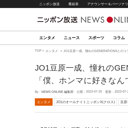
ニッポン放送
番組表
アナウンサー＆パーソナ
エンタメ
ニュース
スポーツ
コラム
TOP
エンタメ
JO1豆原一成、憧れのGENERATIONSと
JO1豆原一成、憧れのGE
「僕、ホンマに好きなん
2023-07-25
2023-07-
By -
NEWS ONLINE 編集部
公開：
更新：
エンタメ
JO1のオールナイトニッポンX(クロス)
豆原