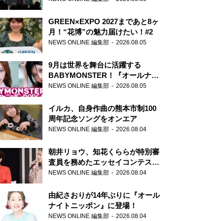
GREEN×EXPO 2027まであと8ヶ
月！“花博”の魅力届けたい！#2
NEWS ONLINE 編集部
2026.08.05
9月は世界を舞台に活躍する
BABYMONSTER！『オールナイ
トニッポンPODCAST』月替わり
NEWS ONLINE 編集部
2026.08.05
パーソナリティ
イルカ、自身作曲の熊本市制100
周年記念ソングをオンエア
NEWS ONLINE 編集部
2026.08.04
朝井リョウ、知花くららが特別審
査員を務めたエッセイコンテスト
の特別番組「#いまあなたに伝え
NEWS ONLINE 編集部
2026.08.04
たいこと」
由紀さおりが14年ぶりに『オール
ナイトニッポン』に登場！
NEWS ONLINE 編集部
2026.08.04