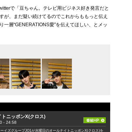
Twitterで「豆ちゃん。テレビ用ビジネス好き発言だと
すが、まだ疑い続けてるのでこれからももっと伝え
層“GENERATIONS愛”を伝えてほしい、とメッ
イトニッポンX(クロス)
- 24:58
ーイズグループJO1が水曜日のオールナイトニッポンX(クロス)を