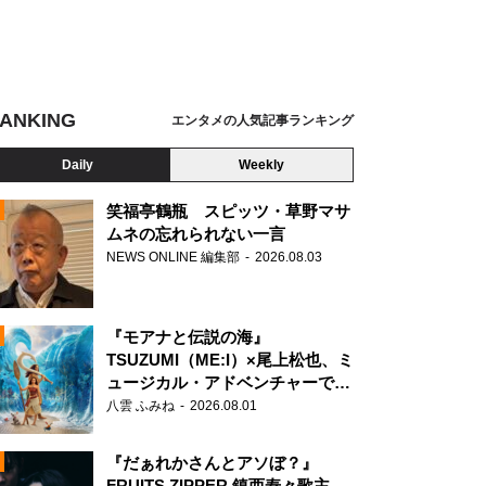
ANKING
エンタメの人気記事ランキング
Daily
Weekly
笑福亭鶴瓶 スピッツ・草野マサ
ムネの忘れられない一言
NEWS ONLINE 編集部
2026.08.03
N
『モアナと伝説の海』
TSUZUMI（ME:I）×尾上松也、ミ
ュージカル・アドベンチャーで美
声を響かせる
八雲 ふみね
2026.08.01
『だぁれかさんとアソぼ？』
FRUITS ZIPPER 鎮西寿々歌主