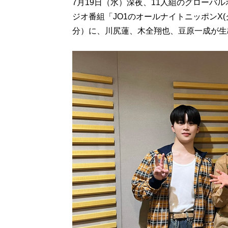
7月19日（水）深夜、11人組のグローバ
ジオ番組「JO1のオールナイトニッポンX(
分）に、川尻蓮、木全翔也、豆原一成が生