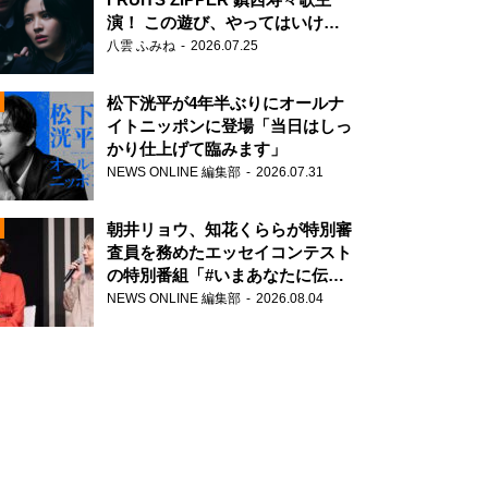
演！ この遊び、やってはいけま
せん。
八雲 ふみね
2026.07.25
松下洸平が4年半ぶりにオールナ
イトニッポンに登場「当日はしっ
かり仕上げて臨みます」
NEWS ONLINE 編集部
2026.07.31
N
朝井リョウ、知花くららが特別審
査員を務めたエッセイコンテスト
の特別番組「#いまあなたに伝え
たいこと」
NEWS ONLINE 編集部
2026.08.04
N