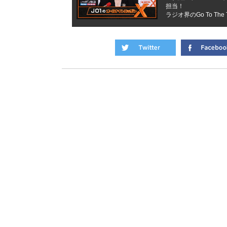
担当！
ラジオ界のGo To Th