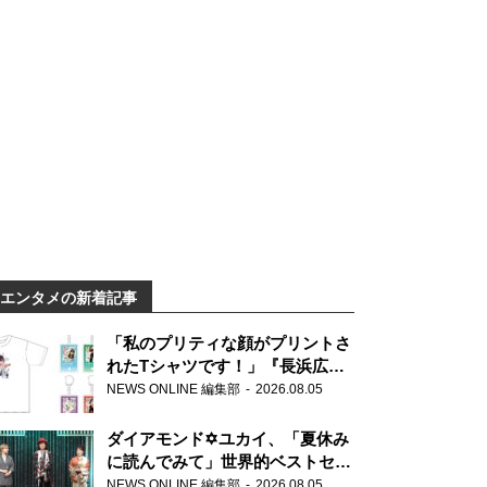
エンタメの新着記事
「私のプリティな顔がプリントさ
れたTシャツです！」『長浜広奈
天下無双』初の番組グッズ発売
NEWS ONLINE 編集部
2026.08.05
ダイアモンド✡ユカイ、「夏休み
に読んでみて」世界的ベストセラ
ー『アナスタシア』を紹介
NEWS ONLINE 編集部
2026.08.05