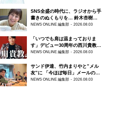
SNS全盛の時代に、ラジオから手
書きのぬくもりを… 鈴木杏樹の
直筆はがきが届く！
NEWS ONLINE 編集部
2026.08.03
『MUSIC10』こちら有楽町駅前
郵便局
「いつでも肩は温まっておりま
す」デビュー30周年の西川貴教が
『オールナイトニッポン』に登
NEWS ONLINE 編集部
2026.08.03
場！
サンド伊達、竹内まりやと”メル
友”に 「今ほぼ毎日」メールのや
り取り明かす
NEWS ONLINE 編集部
2026.08.03